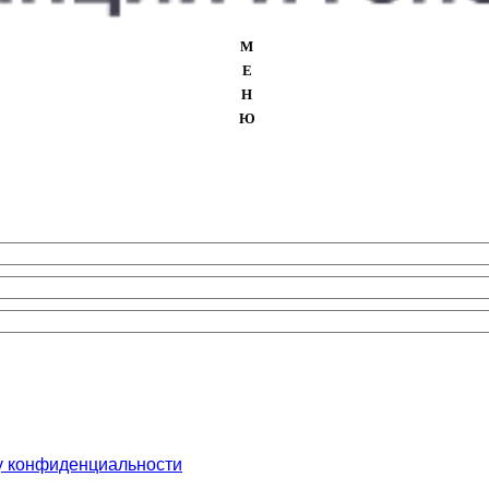
М
Е
Н
Ю
у конфиденциальности