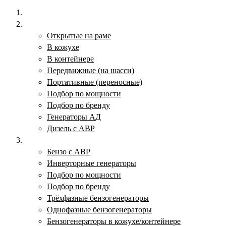
Главная
Дизельные электростанции
Открытые на раме
В кожухе
В контейнере
Передвижные (на шасси)
Портативные (переносные)
Подбор по мощности
Подбор по бренду
Генераторы АД
Дизель с АВР
Бензогенераторы
Бензо с АВР
Инверторные генераторы
Подбор по мощности
Подбор по бренду
Трёхфазные бензогенераторы
Однофазные бензогенераторы
Бензогенераторы в кожухе/контейнере