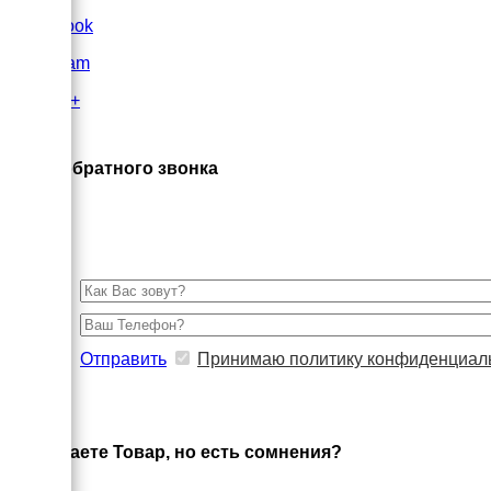
FaceBook
Instagram
Google+
×
Заказ обратного звонка
Отправить
Принимаю политику конфиденциал
×
Выбираете Товар, но есть сомнения?