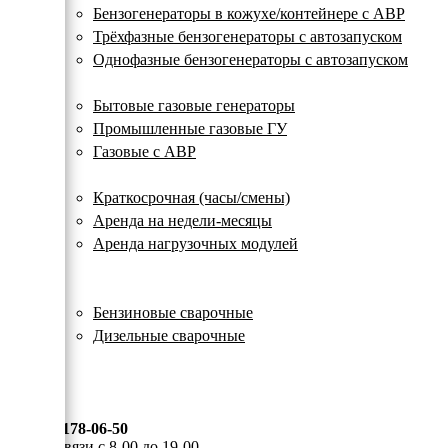
с
Бензогенераторы в кожухе/контейнере с АВР
автозапуском
Трёхфазные бензогенераторы с автозапуском
Однофазные бензогенераторы с автозапуском
Газовые генераторы
Бытовые газовые генераторы
Промышленные газовые ГУ
Газовые с АВР
Аренда генераторов
Краткосрочная (часы/смены)
Аренда на недели-месяцы
Аренда нагрузочных модулей
Электростанции бу
Сварочные генераторы
Бензиновые сварочные
Дизельные сварочные
ОПЛАТА И ДОСТАВКА
КОНТАКТЫ
8 (495) 178-06-50
Мы на связи с 8-00 до 19-00