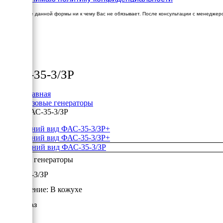
Заполнение данной формы ни к чему Вас не обязывает. После консультации с менеджер
×
Товары
ФАС-35-3/ЗР
Главная
Газовые генераторы
ФАС-35-3/ЗР
+
+
Газовые генераторы
ФАС-35-3/ЗР
Исполнение:
В кожухе
34 кВт/Газ