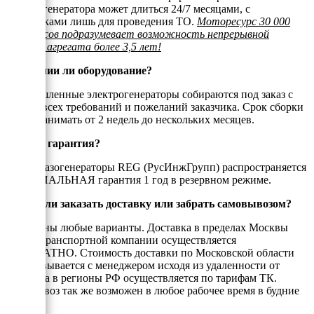
электрогенератора может длиться 24/7 месяцами, с
остановками лишь для проведения ТО.
Моторесурс 30 000
моточасов подразумевает возможность непрерывной
работы агрегата более 3,5 лет!
В наличии ли оборудование?
Промышленные электрогенераторы собираются под заказ с
учётом всех требований и пожеланий заказчика. Срок сборки
может занимать от 2 недель до нескольких месяцев.
Есть ли гарантия?
На все газогенераторы REG (РусИнжГрупп) распространяется
ОФИЦИАЛЬНАЯ гарантия 1 год в резервном режиме.
Можно ли заказать доставку или забрать самовывозом?
Возможны любые варианты. Доставка в пределах Москвы
или до транспортной компании осуществляется
БЕСПЛАТНО. Стоимость доставки по Московской области
согласовывается с менеджером исходя из удаленности от
МКАД, а в регионы РФ осуществляется по тарифам ТК.
Самовывоз так же возможен в любое рабочее время в будние
дни.