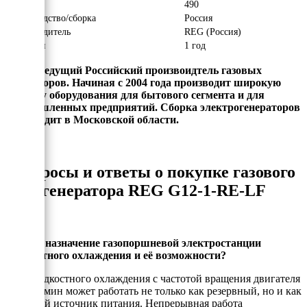
Вес, кг
490
Производство/сборка
Россия
Производитель
REG (Россия)
Гарантия
1 год
REG - ведущий Российский произвоидтель газовых
генераторов. Начиная с 2004 года производит широкую
линейку оборудования для бытового сегмента и для
промышленных предприятий. Сборка электрогенераторов
происходит в Московской области.
Вопросы и ответы о покупке газового
генератора REG G12-1-RE-LF
Каково назначение газопоршневой электростанции
жидкостного охлаждения и её возможности?
ГПУ жидкостного охлаждения с частотой вращения двигателя
1500 об/мин может работать не только как резервный, но и как
основной источник питания. Непрерывная работа