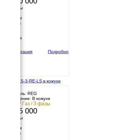
1 080 000
Размеры
Длина
1450 мм
Ширина
700 мм
Высота
1200 мм
вес
490 кг
Консультация
Подробно
REG G15-3-RE-LS в кожухе
Двигатель: REG
Исполнение: В кожухе
11 кВт / Газ / 3 фазы
1 145 000
Размеры
Длина
1800 мм
Ширина
900 мм