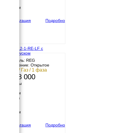
Высота
1250 мм
вес
700 кг
Консультация
Подробно
REG G12-1-RE-LF с
автозапуском
Двигатель: REG
Исполнение: Открытое
11 кВт / Газ / 1 фаза
1 058 000
Размеры
Длина
1450 мм
Ширина
700 мм
Высота
1200 мм
вес
490 кг
Консультация
Подробно