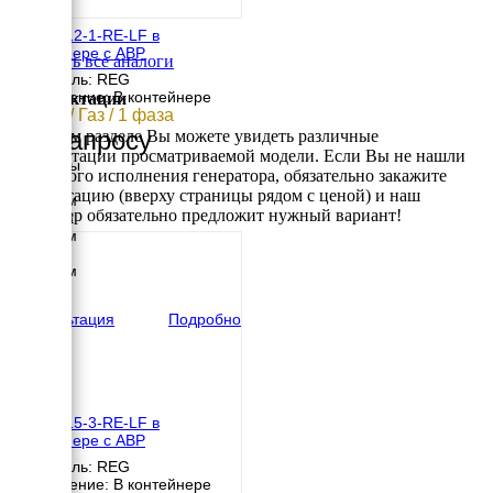
REG G12-1-RE-LF в
контейнере с АВР
Смотреть все аналоги
Двигатель: REG
Исполнение: В контейнере
Комплектации
11 кВт / Газ / 1 фаза
По запросу
В данном разделе Вы можете увидеть различные
комплектации просматриваемой модели. Если Вы не нашли
Размеры
требуемого исполнения генератора, обязательно закажите
Длина
консультацию (вверху страницы рядом с ценой) и наш
2500 мм
менеджер обязательно предложит нужный вариант!
Ширина
1200 мм
Высота
1500 мм
вес
1490 кг
Консультация
Подробно
REG G15-3-RE-LF в
контейнере с АВР
Двигатель: REG
Исполнение: В контейнере