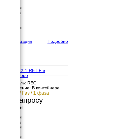
Длина
1800 мм
Ширина
900 мм
Высота
1250 мм
вес
700 кг
Консультация
Подробно
REG G12-1-RE-LF в
контейнере
Двигатель: REG
Исполнение: В контейнере
11 кВт / Газ / 1 фаза
По запросу
Размеры
Длина
2500 мм
Ширина
1200 мм
Высота
1500 мм