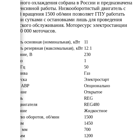
жидкостного охлаждения собрана в России и предназначена
для интенсивной работы. Низкооборотистый двигатель с
частотой вращения 1500 об/мин позволяет ГПУ работать
круглыми сутками с остановками лишь для проведения
технического обслуживания. Моторесурс электростанции
свыше 30 000 моточасов.
Мощность основная (номинальная), кВт
11
Мощность резервная (максимальная), кВт
12.1
Напряжение, В
230
Число фаз
1
Частота, Гц
50
Вид топлива
Газ
Тип запуска
Электростарт
Наличие АВР
Опционально
Исполнение
Открытое
Двигатель
REG
Модель двигателя
REG480
Охлаждение
Жидкостное
Количество оборотов, об/мин
1500
Длина, мм
1450
Ширина, мм
700
Высота, мм
1200