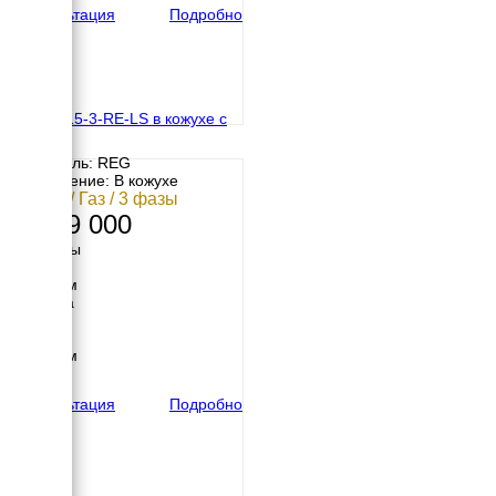
Консультация
Подробно
REG G15-3-RE-LS в кожухе с
АВР
Двигатель: REG
Исполнение: В кожухе
11 кВт / Газ / 3 фазы
1 199 000
Размеры
Длина
1800 мм
Ширина
900 мм
Высота
1250 мм
вес
700 кг
Консультация
Подробно