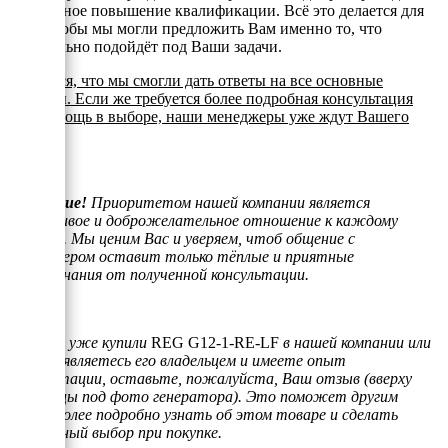
постоянное повышение квалификации. Всё это делается для
того, чтобы мы могли предложить Вам именно то, что
оптимально подойдёт под Ваши задачи.
Надеемся, что мы смогли дать ответы на все основные
вопросы. Если же требуется более подробная консультация
или помощь в выборе, наши менеджеры уже ждут Вашего
звонка.
Внимание!
Приоритетом нашей компании является
отзывчивое и доброжелательное отношение к каждому
клиенту. Мы ценим Вас и уверяем, чтоб общение с
менеджером оставит только тёплые и приятные
воспоминания от полученной консультации.
Если Вы уже купили
REG G12-1-RE-LF
в нашей компании или
просто являетесь его владельцем и имеете опыт
эксплуатации, оставьте, пожалуйста, Ваш отзыв (вверху
страницы под фото генератора). Это поможет другим
людям более подробно узнать об этом товаре и сделать
правильный выбор при покупке.