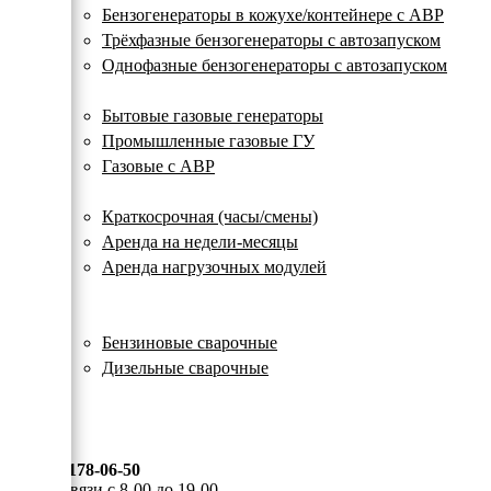
с
Бензогенераторы в кожухе/контейнере с АВР
автозапуском
Трёхфазные бензогенераторы с автозапуском
Однофазные бензогенераторы с автозапуском
Газовые генераторы
Бытовые газовые генераторы
Промышленные газовые ГУ
Газовые с АВР
Аренда генераторов
Краткосрочная (часы/смены)
Аренда на недели-месяцы
Аренда нагрузочных модулей
Электростанции бу
Сварочные генераторы
Бензиновые сварочные
Дизельные сварочные
ОПЛАТА И ДОСТАВКА
КОНТАКТЫ
8 (495) 178-06-50
Мы на связи с 8-00 до 19-00