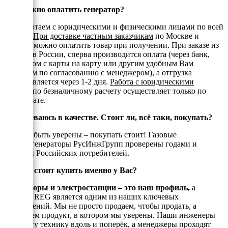
Как можно оплатить генератор?
Мы работаем с юридическими и физическими лицами по всей
России.
При доставке частным заказчикам
по Москве и
области можно оплатить товар при получении. При заказе из
регионов России, сперва производится оплата (через банк,
переводом с карты на карту или другим удобным Вам
способом по согласованию с менеджером), а отгрузка
осуществляется через 1-2 дня.
Работа с юридическими
лицами
по безналичному расчету осуществляет только по
предоплате.
Я сомневаюсь в качестве. Стоит ли, всё таки, покупать?
Можете быть уверены – покупать стоит! Газовые
электрогенераторы РусИнжГрупп проверены годами и
тысчами Российских потребителей.
Почему стоит купить именно у Вас?
Генераторы и электростанции – это наш профиль,
а
техника REG является одним из наших ключевых
направлений. Мы не просто продаем, чтобы продать, а
реализуем продукт, в котором мы уверены. Наши инженеры
знают эту технику вдоль и поперёк, а менеджеры проходят