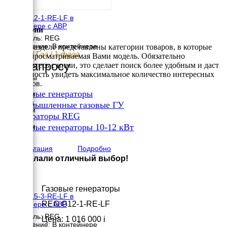
REG G12-1-RE-LF в
контейнере с АВР
Категории
Двигатель: REG
Исполнение: В контейнере
В этом разделе представлены категории товаров, в которые
11 кВт / Газ / 1 фаза
входит просматриваемая Вами модель. Обязательно
По запросу
ознакомьтесь с ними, это сделает поиск более удобным и даст
возможность увидеть максимальное количество интересных
Размеры
вариантов.
Длина
✔
Газовые генераторы
2500 мм
Ширина
✔
Промышленные газовые ГУ
1200 мм
✔
Генераторы REG
Высота
✔
1500 мм
Газовые генераторы 10-12 кВт
вес
×
1490 кг
Консультация
Подробно
Вы сделали отличный выбор!
Газовые генераторы
REG G15-3-RE-LF в
REG G12-1-RE-LF
контейнере с АВР
Двигатель: REG
Цена: 1 016 000
i
Исполнение: В контейнере