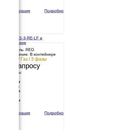
вес
1490 кг
Консультация
Подробно
REG G15-3-RE-LF в
контейнере
Двигатель: REG
Исполнение: В контейнере
11 кВт / Газ / 3 фазы
По запросу
Размеры
Длина
2500 мм
Ширина
1200 мм
Высота
1500 мм
вес
1490 кг
Консультация
Подробно