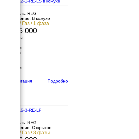
REG G12-1-RE-LS в кожухе
Двигатель: REG
Исполнение: В кожухе
11 кВт / Газ / 1 фаза
1 075 000
Размеры
Длина
1800 мм
Ширина
900 мм
Высота
1250 мм
вес
570 кг
Консультация
Подробно
REG G15-3-RE-LF
Двигатель: REG
Исполнение: Открытое
11 кВт / Газ / 3 фазы