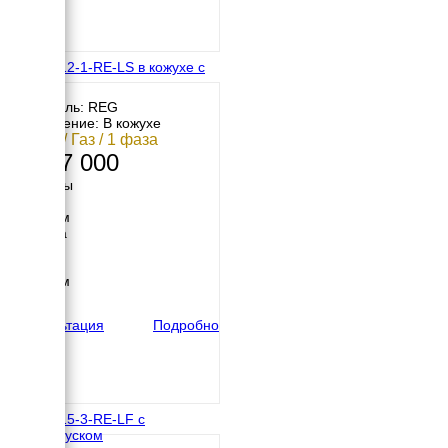
REG G12-1-RE-LS в кожухе с
АВР
Двигатель: REG
Исполнение: В кожухе
11 кВт / Газ / 1 фаза
1 127 000
Размеры
Длина
1800 мм
Ширина
900 мм
Высота
1250 мм
вес
570 кг
Консультация
Подробно
REG G15-3-RE-LF с
автозапуском