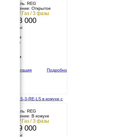
Двигатель: REG
Исполнение: Открытое
11 кВт / Газ / 3 фазы
1 138 000
Размеры
Длина
1450 мм
Ширина
700 мм
Высота
1200 мм
вес
490 кг
Консультация
Подробно
REG G15-3-RE-LS в кожухе с
АВР
Двигатель: REG
Исполнение: В кожухе
11 кВт / Газ / 3 фазы
1 199 000
Размеры