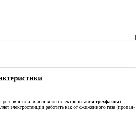
рактеристики
я резервного или основного электропитания
трёхфазных
яет электростанции работать как от сжиженного газа (пропан-