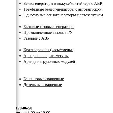
с
Бензогенераторы в кожухе/контейнере с АВР
автозапуском
Трёхфазные бензогенераторы с автозапуском
Однофазные бензогенераторы с автозапуском
Газовые генераторы
Бытовые газовые генераторы
Промышленные газовые ГУ
Газовые с АВР
Аренда генераторов
Краткосрочная (часы/смены)
Аренда на недели-месяцы
Аренда нагрузочных модулей
Электростанции бу
Сварочные генераторы
Бензиновые сварочные
Дизельные сварочные
ОПЛАТА И ДОСТАВКА
КОНТАКТЫ
8 (495) 178-06-50
Мы на связи с 8-00 до 19-00