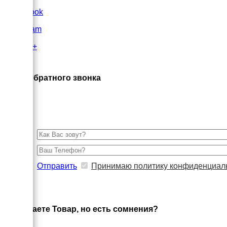
FaceBook
Instagram
Google+
×
Заказ обратного звонка
Отправить
Принимаю политику конфиденциал
×
Выбираете Товар, но есть сомнения?