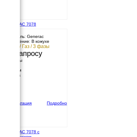
GENERAC 7078
Двигатель: Generac
Исполнение: В кожухе
17 кВт / Газ / 3 фазы
По запросу
Размеры
Длина
1232 мм
Ширина
648 мм
Высота
733 мм
вес
208 кг
Консультация
Подробно
GENERAC 7078 с
автозапуском