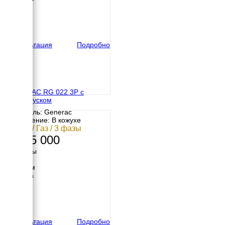
820 мм
Высота
990 мм
вес
470 кг
Консультация
Подробно
GENERAC RG 022 3P с
автозапуском
Двигатель: Generac
Исполнение: В кожухе
17 кВт / Газ / 3 фазы
1 325 000
Размеры
Длина
1580 мм
Ширина
776 мм
Высота
980 мм
вес
410 кг
Консультация
Подробно