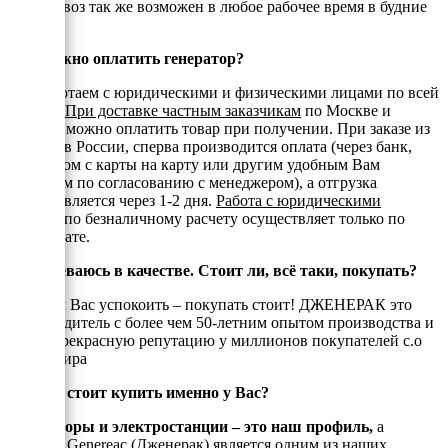
Самовывоз так же возможен в любое рабочее время в будние
дни.
Как можно оплатить генератор?
Мы работаем с юридическими и физическими лицами по всей
России.
При доставке частным заказчикам
по Москве и
области можно оплатить товар при получении. При заказе из
регионов России, сперва производится оплата (через банк,
переводом с карты на карту или другим удобным Вам
способом по согласованию с менеджером), а отгрузка
осуществляется через 1-2 дня.
Работа с юридическими
лицами
по безналичному расчету осуществляет только по
предоплате.
Я сомневаюсь в качестве. Стоит ли, всё таки, покупать?
Спешим Вас успокоить – покупать стоит! ДЖЕНЕРАК это
производитель с более чем 50-летним опытом производства и
имеет прекрасную репутацию у миллионов покупателей с.о
всего Мира
Почему стоит купить именно у Вас?
Генераторы и электростанции – это наш профиль,
а
техника Genereac (Дженерак) является одним из наших