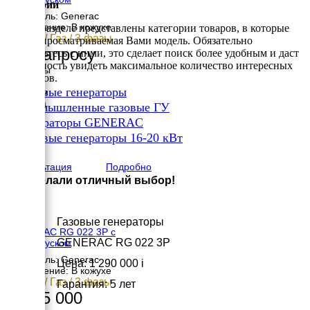
Категории
Двигатель: Generac
Исполнение: В кожухе
В этом разделе представлены категории товаров, в которые
17 кВт / Газ / 3 фазы
входит просматриваемая Вами модель. Обязательно
По запросу
ознакомьтесь с ними, это сделает поиск более удобным и даст
возможность увидеть максимальное количество интересных
Размеры
вариантов.
Длина
✔
Газовые генераторы
1232 мм
Ширина
✔
Промышленные газовые ГУ
648 мм
✔
Генераторы GENERAC
Высота
✔
733 мм
Газовые генераторы 16-20 кВт
вес
×
208 кг
Консультация
Подробно
Вы сделали отличный выбор!
Газовые генераторы
GENERAC RG 022 3P с
GENERAC RG 022 3P
автозапуском
Двигатель: Generac
Цена: 1 290 000
i
Исполнение: В кожухе
17 кВт / Газ / 3 фазы
Гарантия: 5 лет
1 325 000