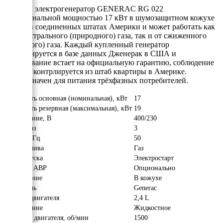
Газовый электрогенератор GENERAC RG 022
3P номинальной мощностью 17 кВт в шумозащитном кожухе
собран в соединенных штатах Америки и может работать как
от магистрального (природного) газа, так и от сжиженного
(балонного) газа. Каждый купленный генератор
регистрируется в базе данных Дженерак в США и
оборудование встает на официальную гарантию, соблюдение
которой контрлируется из штаб квартиры в Америке.
Предназначен для питания трёхфазных потребителей.
Мощность основная (номинальная), кВт
17
Мощность резервная (максимальная), кВт
19
Напряжение, В
400/230
Число фаз
3
Частота, Гц
50
Вид топлива
Газ
Тип запуска
Электростарт
Наличие АВР
Опционально
Исполнение
В кожухе
Двигатель
Generac
Модель двигателя
2,4 L
Охлаждение
Жидкостное
Обороты двигателя, об/мин
1500