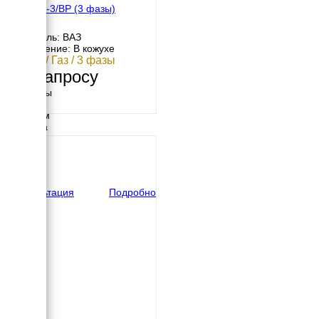
ФАС-18-3/ВР (3 фазы)
Двигатель: ВАЗ
Исполнение: В кожухе
17 кВт / Газ / 3 фазы
По запросу
Размеры
Длина
1300 мм
Ширина
820 мм
Высота
990 мм
вес
470 кг
Консультация
Подробно