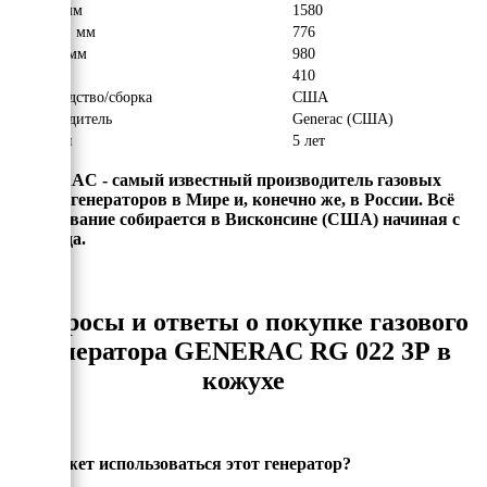
Длина, мм
1580
Ширина, мм
776
Высота, мм
980
Вес, кг
410
Производство/сборка
США
Производитель
Generac (США)
Гарантия
5 лет
GENERAC - самый известный производитель газовых
электрогенераторов в Мире и, конечно же, в России. Всё
оборудование собирается в Висконсине (США) начиная с
1959 года.
Вопросы и ответы о покупке газового
генератора GENERAC RG 022 3P в
кожухе
Как может использоваться этот генератор?