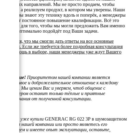
ключевых направлений. Мы не просто продаем, чтобы
продать, а реализуем продукт, в котором мы уверены. Наши
инженеры знают эту технику вдоль и поперёк, а менеджеры
проходят постоянное повышение квалификации. Всё это
делается для того, чтобы мы могли предложить Вам именно
то, что оптимально подойдёт под Ваши задачи.
Надеемся, что мы смогли дать ответы на все основные
вопросы. Если же требуется более подробная консультация
или помощь в выборе, наши менеджеры уже ждут Вашего
звонка.
Внимание!
Приоритетом нашей компании является
отзывчивое и доброжелательное отношение к каждому
клиенту. Мы ценим Вас и уверяем, чтоб общение с
менеджером оставит только тёплые и приятные
воспоминания от полученной консультации.
Если Вы уже купили
GENERAC RG 022 3P в шумозащитном
кожухе
в нашей компании или просто являетесь его
владельцем и имеете опыт эксплуатации, оставьте,