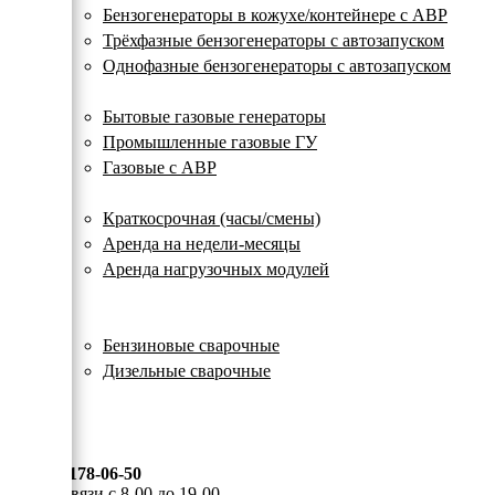
с
Бензогенераторы в кожухе/контейнере с АВР
автозапуском
Трёхфазные бензогенераторы с автозапуском
Однофазные бензогенераторы с автозапуском
Газовые генераторы
Бытовые газовые генераторы
Промышленные газовые ГУ
Газовые с АВР
Аренда генераторов
Краткосрочная (часы/смены)
Аренда на недели-месяцы
Аренда нагрузочных модулей
Электростанции бу
Сварочные генераторы
Бензиновые сварочные
Дизельные сварочные
ОПЛАТА И ДОСТАВКА
КОНТАКТЫ
8 (495) 178-06-50
Мы на связи с 8-00 до 19-00