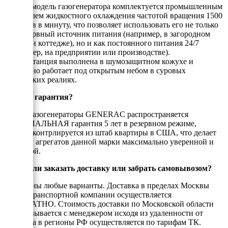
Данная модель газогенератора комплектуется промышленным
двигателем жидкостного охлаждения частотой вращения 1500
оборотов в минуту, что позволяет использовать его не только
как резервный источник питания (например, в загородном
доме или коттедже), но и как постоянного питания 24/7
(например, на предприятии или производстве).
Электрстанция выполнена в шумозащитном кожухе и
прекрасно работает под открытым небом в суровых
Российских реалиях.
Есть ли гарантия?
На все газогенераторы GENERAC распространяется
ОФИЦИАЛЬНАЯ гарантия 5 лет в резервном режиме,
которая контрлируется из штаб квартиры в США, что делает
покупку агрегатов данной марки максимально уверенной и
надёжной.
Можно ли заказать доставку или забрать самовывозом?
Возможны любые варианты. Доставка в пределах Москвы
или до транспортной компании осуществляется
БЕСПЛАТНО. Стоимость доставки по Московской области
согласовывается с менеджером исходя из удаленности от
МКАД, а в регионы РФ осуществляется по тарифам ТК.