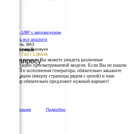
ФАС-18-1/ВР с автозапуском
АВР
Смотреть все аналоги
Двигатель: ВАЗ
Исполнение: В кожухе
Комплектации
17 кВт / Газ / 1 фаза
По запросу
В данном разделе Вы можете увидеть различные
комплектации просматриваемой модели. Если Вы не нашли
Размеры
требуемого исполнения генератора, обязательно закажите
Длина
консультацию (вверху страницы рядом с ценой) и наш
1300 мм
менеджер обязательно предложит нужный вариант!
Ширина
820 мм
Высота
990 мм
вес
470 кг
Консультация
Подробно