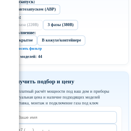
Автозапуск:
С автозапуском (АВР)
Фаза:
1 фаза (220В)
3 фазы (380В)
Исполнение:
Открытое
В кожухе/контейнере
× Сбросить фильтр
Всего моделей: 44
Получить подбор и цену
✓
Бесплатный расчёт мощности под ваш дом и приборы
✓
Актуальная цена и наличие подходящих моделей
✓
Доставка, монтаж и подключение газа под ключ