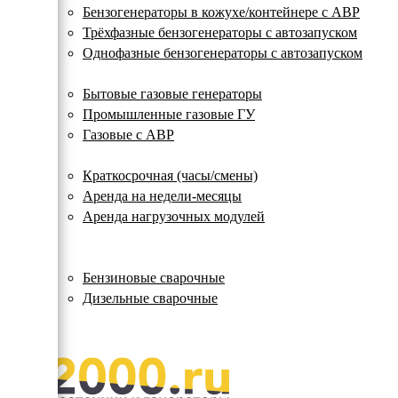
с
Бензогенераторы в кожухе/контейнере с АВР
автозапуском
Трёхфазные бензогенераторы с автозапуском
Однофазные бензогенераторы с автозапуском
Газовые генераторы
Бытовые газовые генераторы
Промышленные газовые ГУ
Газовые с АВР
Аренда генераторов
Краткосрочная (часы/смены)
Аренда на недели-месяцы
Аренда нагрузочных модулей
Электростанции бу
Сварочные генераторы
Бензиновые сварочные
Дизельные сварочные
ОПЛАТА И ДОСТАВКА
КОНТАКТЫ