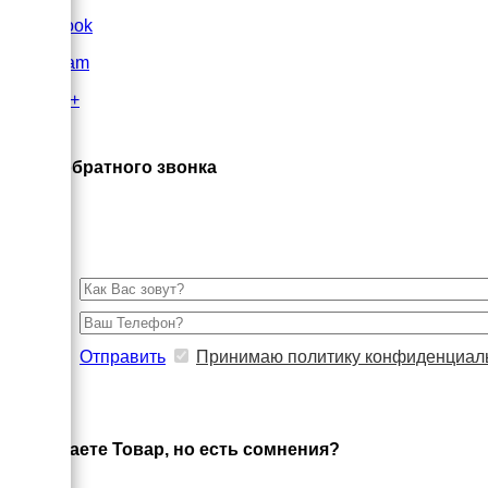
FaceBook
Instagram
Google+
×
Заказ обратного звонка
Отправить
Принимаю политику конфиденциал
×
Выбираете Товар, но есть сомнения?