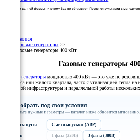
Заполнение данной формы ни к чему Вас не обязывает. После консультации с менеджер
×
Главная
Газовые генераторы
>>
Газовые генераторы 400 кВт
Газовые генераторы 40
Газовые генераторы
мощностью 400 кВт — это уже не резервны
комплекса или жилого квартала, часто с утилизацией тепла н
топливной инфраструктуры и параллельной работы нескольких
Подобрать под свои условия
Отметьте нужные параметры — каталог ниже обновится мгновенно.
Автозапуск:
С автозапуском (АВР)
Фаза:
1 фаза (220В)
3 фазы (380В)