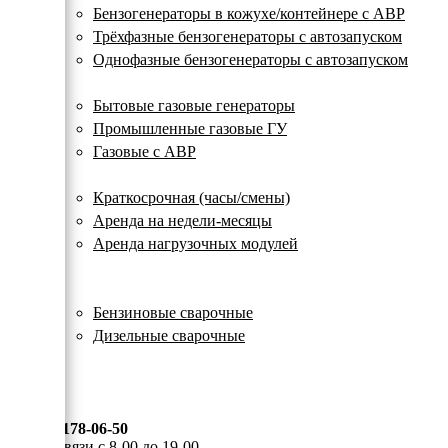
с
Бензогенераторы в кожухе/контейнере с АВР
автозапуском
Трёхфазные бензогенераторы с автозапуском
Однофазные бензогенераторы с автозапуском
Газовые генераторы
Бытовые газовые генераторы
Промышленные газовые ГУ
Газовые с АВР
Аренда генераторов
Краткосрочная (часы/смены)
Аренда на недели-месяцы
Аренда нагрузочных модулей
Электростанции бу
Сварочные генераторы
Бензиновые сварочные
Дизельные сварочные
ОПЛАТА И ДОСТАВКА
КОНТАКТЫ
8 (495) 178-06-50
Мы на связи с 8-00 до 19-00