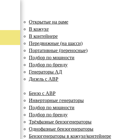
Главная
Дизельные электростанции
Дизельн
Бензоген
Газовые 
Аренда г
Электрос
Сварочны
Услуги
Акции и с
Дизельные электростанции
электрос
Открытые на раме
Бензогенераторы
Бензиновый генер
Газовый генератор
Аренда генератор
Сварочный генерат
Наша компания и
Хотите
купить ген
В кожухе
электростанция, б
предназначенное 
дизель-генератор
сочетает в себе о
специалистов для
Наша компания ре
Дизельный генера
В контейнере
устройство, рабо
электроэнергии, р
заказчику. Генера
сварочный аппара
связанных с дизе
бензогенераторов 
Газовые генераторы
электростанция, Д
предназначенное 
применяются газ
от нескольких час
дизельные свароч
газовыми электро
таким образом пр
Передвижные (на шасси)
предназначенное 
электроэнергии. 
как от баллонного 
месяцев/лет.
нашим заказчикам
Портативные (переносные)
Аренда генераторов
электроэнергии. Р
организации элек
воздушного охла
оборудование по 
Бензиновые
Подбор по мощности
Основной парамет
объектов (до 15-20
масштабах исполь
ценам. Для уточне
сварочные
Выкуп ДГУ
– его мощность, к
Подбор по бренду
жидкостного охла
персональной ски
Краткосрочная
Электростанции бу
(килоВатт) или кВ
природном, попутн
менеджерами.
(часы/смены)
Бензо с АВР
Генераторы АД
газа.
Дизель с АВР
Техническое
Открытые на
Сварочные генераторы
обслуживание
Подбор по
Бензогенераторы
раме
Скидки и
Бытовые
бренду
ДГУ
Бензо с АВР
газовые
распродажи
Услуги
генераторы
Инверторные генераторы
Передвижные
Бензогенераторы
(на шасси)
Подбор по мощности
в кожухе/
Акции и скидки
Самые дешевые
Подбор по бренду
Подбор по
контейнере
бензоегенератор
бренду
Трёхфазные бензогенераторы
Однофазные бензогенераторы
Однофазные
Бензогенераторы в кожухе/контейнере
бензогенераторы