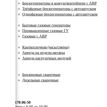
с
Бензогенераторы в кожухе/контейнере с АВР
автозапуском
Трёхфазные бензогенераторы с автозапуском
Однофазные бензогенераторы с автозапуском
Газовые генераторы
Бытовые газовые генераторы
Промышленные газовые ГУ
Газовые с АВР
Аренда генераторов
Краткосрочная (часы/смены)
Аренда на недели-месяцы
Аренда нагрузочных модулей
Электростанции бу
Сварочные генераторы
Бензиновые сварочные
Дизельные сварочные
ОПЛАТА И ДОСТАВКА
КОНТАКТЫ
8 (495) 178-06-50
Мы на связи с 8-00 до 19-00