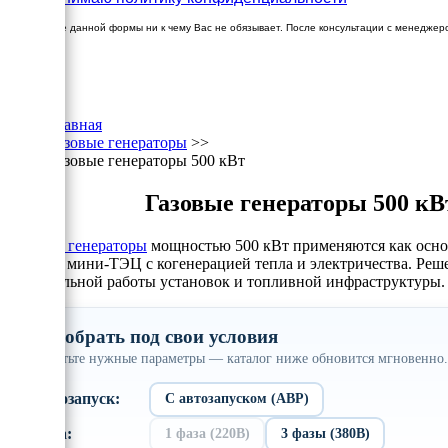
Заполнение данной формы ни к чему Вас не обязывает. После консультации с менеджер
×
Главная
Газовые генераторы
>>
Газовые генераторы 500 кВт
Газовые генераторы 500 к
Газовые генераторы
мощностью 500 кВт применяются как осно
как база мини-ТЭЦ с когенерацией тепла и электричества. Реш
параллельной работы установок и топливной инфраструктуры.
Подобрать под свои условия
Отметьте нужные параметры — каталог ниже обновится мгновенно.
Автозапуск:
С автозапуском (АВР)
Фаза:
1 фаза (220В)
3 фазы (380В)