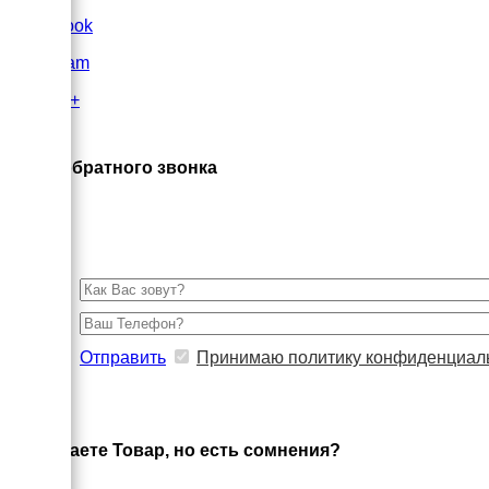
FaceBook
Instagram
Google+
×
Заказ обратного звонка
Отправить
Принимаю политику конфиденциал
×
Выбираете Товар, но есть сомнения?