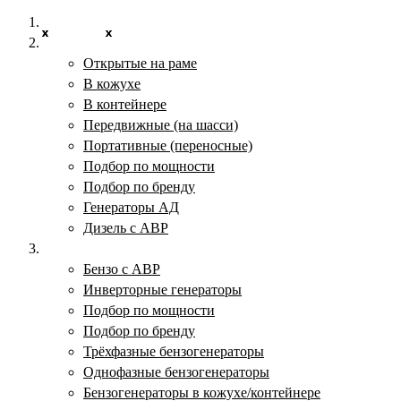
Главная
X
x
x
x
x
x
x
x
x
x
x
x
x
x
x
x
x
x
x
x
x
x
x
x
x
Дизельные электростанции
Открытые на раме
В кожухе
В контейнере
Передвижные (на шасси)
Портативные (переносные)
Подбор по мощности
Подбор по бренду
Генераторы АД
Дизель с АВР
Бензогенераторы
Бензо с АВР
Инверторные генераторы
Подбор по мощности
Подбор по бренду
Трёхфазные бензогенераторы
Однофазные бензогенераторы
Бензогенераторы в кожухе/контейнере