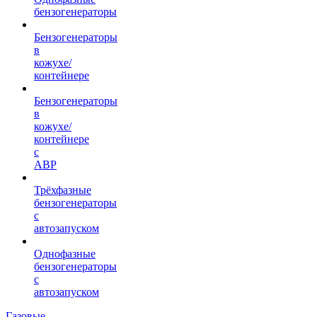
бензогенераторы
Бензогенераторы
в
кожухе/
контейнере
Бензогенераторы
в
кожухе/
контейнере
с
АВР
Трёхфазные
бензогенераторы
с
автозапуском
Однофазные
бензогенераторы
с
автозапуском
Газовые