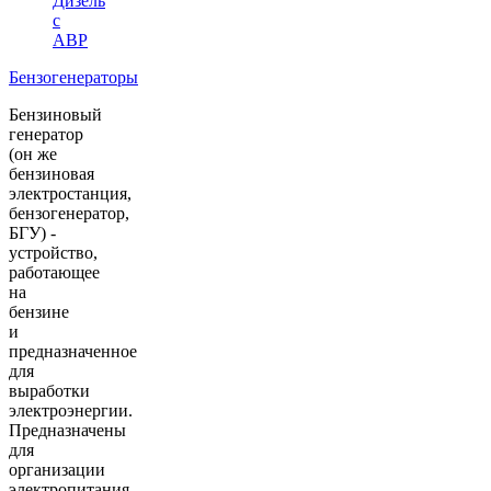
Дизель
с
АВР
Бензогенераторы
Бензиновый
генератор
(он же
бензиновая
электростанция,
бензогенератор,
БГУ) -
устройство,
работающее
на
бензине
и
предназначенное
для
выработки
электроэнергии.
Предназначены
для
организации
электропитания