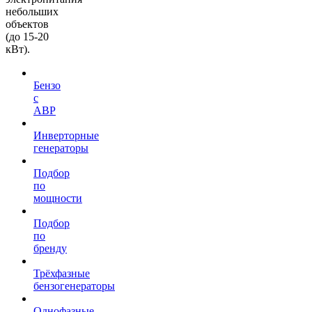
небольших
объектов
(до 15-20
кВт).
Бензо
с
АВР
Инверторные
генераторы
Подбор
по
мощности
Подбор
по
бренду
Трёхфазные
бензогенераторы
Однофазные