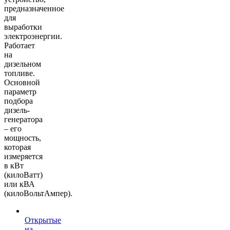
предназначенное
для
выработки
электроэнергии.
Работает
на
дизельном
топливе.
Основной
параметр
подбора
дизель-
генератора
– его
мощность,
которая
измеряется
в кВт
(килоВатт)
или кВА
(килоВольтАмпер).
Открытые
на