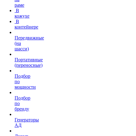
раме
В
кожухе
В
контейнере
Передвижные
(на
шасси)
Портативные
(переносные)
Подбор
по
мощности
Подбор
по
бренду
Генераторы
АД