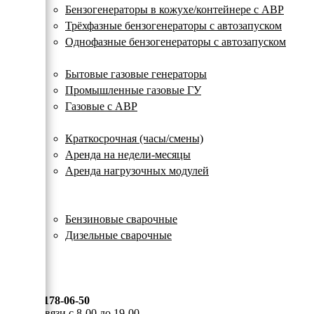
с
Бензогенераторы в кожухе/контейнере с АВР
автозапуском
Трёхфазные бензогенераторы с автозапуском
Однофазные бензогенераторы с автозапуском
Газовые генераторы
Бытовые газовые генераторы
Промышленные газовые ГУ
Газовые с АВР
Аренда генераторов
Краткосрочная (часы/смены)
Аренда на недели-месяцы
Аренда нагрузочных модулей
Электростанции бу
Сварочные генераторы
Бензиновые сварочные
Дизельные сварочные
ОПЛАТА И ДОСТАВКА
КОНТАКТЫ
8 (495) 178-06-50
Мы на связи с 8-00 до 19-00