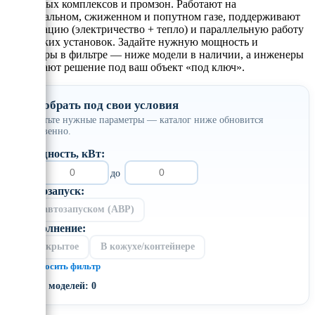
тепличных комплексов и промзон. Работают на
магистральном, сжиженном и попутном газе, поддерживают
когенерацию (электричество + тепло) и параллельную работу
нескольких установок. Задайте нужную мощность и
параметры в фильтре — ниже модели в наличии, а инженеры
рассчитают решение под ваш объект «под ключ».
Подобрать под свои условия
Отметьте нужные параметры — каталог ниже обновится
мгновенно.
Мощность, кВт:
от
до
Автозапуск:
С автозапуском (АВР)
Исполнение:
Открытое
В кожухе/контейнере
× Сбросить фильтр
Всего моделей: 0