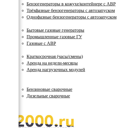
с
Бензогенераторы в кожухе/контейнере с АВР
автозапуском
Трёхфазные бензогенераторы с автозапуском
Однофазные бензогенераторы с автозапуском
Газовые генераторы
Бытовые газовые генераторы
Промышленные газовые ГУ
Газовые с АВР
Аренда генераторов
Краткосрочная (часы/смены)
Аренда на недели-месяцы
Аренда нагрузочных модулей
Электростанции бу
Сварочные генераторы
Бензиновые сварочные
Дизельные сварочные
ОПЛАТА И ДОСТАВКА
КОНТАКТЫ