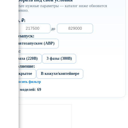
Отметьте нужные параметры — каталог ниже обновится
мгновенно.
Цена, ₽:
от
до
Автозапуск:
С автозапуском (АВР)
Фаза:
1 фаза (220В)
3 фазы (380В)
Исполнение:
Открытое
В кожухе/контейнере
× Сбросить фильтр
Всего моделей: 69