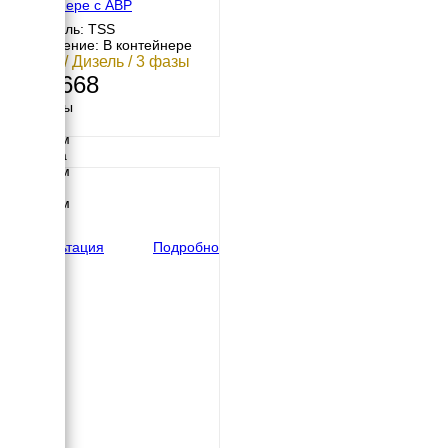
контейнере с АВР
Двигатель: TSS
Исполнение: В контейнере
12 кВт / Дизель / 3 фазы
493 668
Размеры
Длина
1400 мм
Ширина
1000 мм
Высота
1200 мм
вес
327 кг
Консультация
Подробно