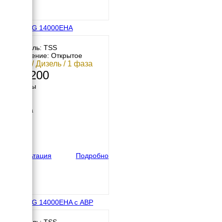
TSS SDG 14000EHA
Двигатель: TSS
Исполнение: Открытое
12 кВт / Дизель / 1 фаза
378 200
Размеры
Длина
940 мм
Ширина
625 мм
Высота
690 мм
вес
207 кг
Консультация
Подробно
TSS SDG 14000EHA с АВР