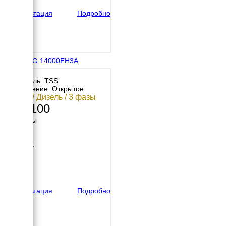
327 кг
Консультация
Подробно
TSS SDG 14000EH3A
Двигатель: TSS
Исполнение: Открытое
12 кВт / Дизель / 3 фазы
389 100
Размеры
Длина
940 мм
Ширина
625 мм
Высота
690 мм
вес
207 кг
Консультация
Подробно