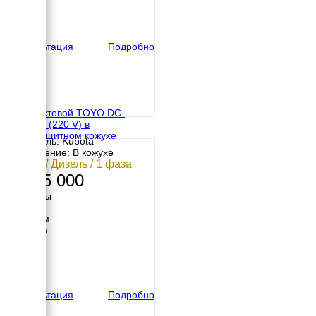
Высота
922 мм
вес
340 кг
Консультация
Подробно
Двухпостовой TOYO DC-
450KBS (220 V) в
шумозащитном кожухе
Двигатель: Kubota
Исполнение: В кожухе
12 кВт / Дизель / 1 фаза
1 665 000
Размеры
Длина
1750 мм
Ширина
750 мм
Высота
870 мм
вес
610 кг
Консультация
Подробно