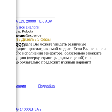
YAMAHA EDL 20000 TE с АВР
Смотреть все аналоги
Двигатель: Kubota
Исполнение: Открытое
Комплектации
12.5 кВт / Дизель / 3 фазы
704 990
В данном разделе Вы можете увидеть различные
комплектации просматриваемой модели. Если Вы не нашли
Размеры
требуемого исполнения генератора, обязательно закажите
Длина
консультацию (вверху страницы рядом с ценой) и наш
1380 мм
менеджер обязательно предложит нужный вариант!
Ширина
700 мм
Высота
930 мм
вес
355 кг
Консультация
Подробно
TSS SDG 14000EH3A в