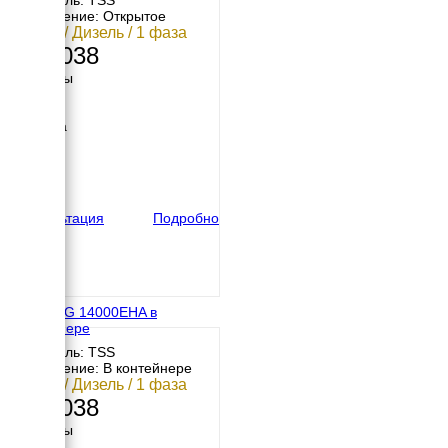
Двигатель: TSS
Исполнение: Открытое
12 кВт / Дизель / 1 фаза
351 038
Размеры
Длина
940 мм
Ширина
625 мм
Высота
690 мм
вес
207 кг
Консультация
Подробно
TSS SDG 14000EHA в
контейнере
Двигатель: TSS
Исполнение: В контейнере
12 кВт / Дизель / 1 фаза
444 038
Размеры
Длина