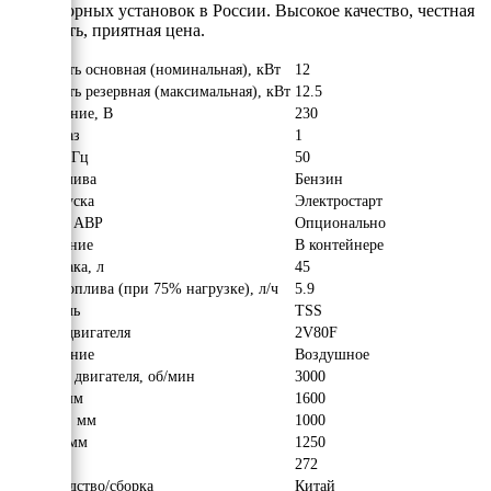
генераторных установок в России. Высокое качество, честная
мощность, приятная цена.
Мощность основная (номинальная), кВт
12
Мощность резервная (максимальная), кВт
12.5
Напряжение, В
230
Число фаз
1
Частота, Гц
50
Вид топлива
Бензин
Тип запуска
Электростарт
Наличие АВР
Опционально
Исполнение
В контейнере
Объём бака, л
45
Расход топлива (при 75% нагрузке), л/ч
5.9
Двигатель
TSS
Модель двигателя
2V80F
Охлаждение
Воздушное
Обороты двигателя, об/мин
3000
Длина, мм
1600
Ширина, мм
1000
Высота, мм
1250
Вес, кг
272
Производство/сборка
Китай