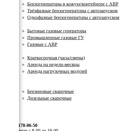
с
Бензогенераторы в кожухе/контейнере с АВР
автозапуском
Трёхфазные бензогенераторы с автозапуском
Однофазные бензогенераторы с автозапуском
Газовые генераторы
Бытовые газовые генераторы
Промышленные газовые ГУ
Газовые с АВР
Аренда генераторов
Краткосрочная (часы/смены)
Аренда на недели-месяцы
Аренда нагрузочных модулей
Электростанции бу
Сварочные генераторы
Бензиновые сварочные
Дизельные сварочные
ОПЛАТА И ДОСТАВКА
КОНТАКТЫ
8 (495) 178-06-50
Мы на связи с 8-00 до 19-00