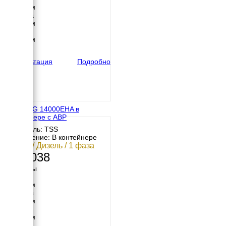
1400 мм
Ширина
1000 мм
Высота
1200 мм
вес
327 кг
Консультация
Подробно
TSS SDG 14000EHA в
контейнере с АВР
Двигатель: TSS
Исполнение: В контейнере
12 кВт / Дизель / 1 фаза
486 038
Размеры
Длина
1400 мм
Ширина
1000 мм
Высота
1200 мм
вес