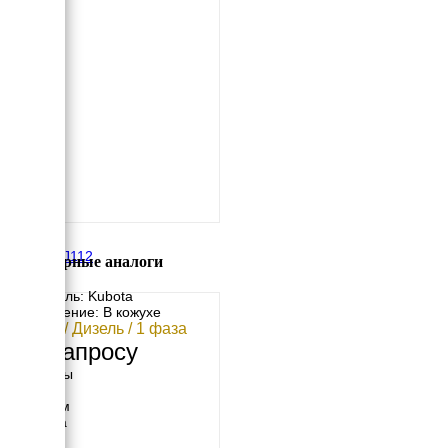
Kubota J112
Популярные аналоги
Двигатель: Kubota
Исполнение: В кожухе
12 кВт / Дизель / 1 фаза
По запросу
Размеры
Длина
1215 мм
Ширина
611 мм