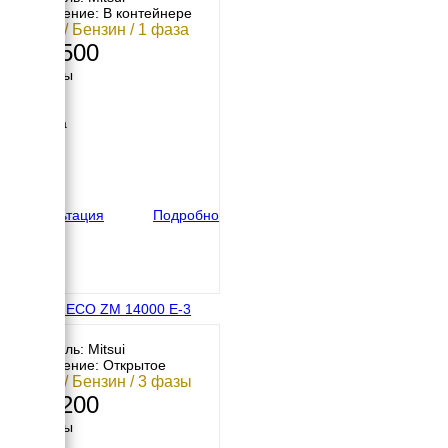
Исполнение: В контейнере
12 кВт / Бензин / 1 фаза
502 500
Размеры
Длина
797 мм
Ширина
705 мм
Высота
825 мм
вес
255 кг
Консультация
Подробно
MITSUI ECO ZM 14000 E-3
Двигатель: Mitsui
Исполнение: Открытое
12 кВт / Бензин / 3 фазы
342 200
Размеры
Длина