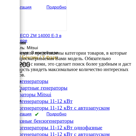
162 кг
Консультация
Подробно
MITSUI ECO ZM 14000 E-3 в
контейнере
Категории
Двигатель: Mitsui
Исполнение: В контейнере
В этом разделе представлены категории товаров, в которые
12 кВт / Бензин / 3 фазы
входит просматриваемая Вами модель. Обязательно
472 200
ознакомьтесь с ними, это сделает поиск более удобным и даст
возможность увидеть максимальное количество интересных
Размеры
вариантов.
Длина
✔
Бензогенераторы
1600 мм
Ширина
✔
Стандартные генераторы
1000 мм
✔
Генераторы Mitsui
Высота
✔
1250 мм
Бензогенераторы 11-12 кВт
вес
✔
Бензогенераторы 11-12 кВт с автозапуском
250 кг
Консультация
✔
Подробно
Однофазные бензогенераторы
✔
Бензогенераторы 11-12 кВт однофазные
✔
Бензогенераторы 11-12 кВт с автозапуском