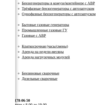
с
Бензогенераторы в кожухе/контейнере с АВР
автозапуском
Трёхфазные бензогенераторы с автозапуском
Однофазные бензогенераторы с автозапуском
Газовые генераторы
Бытовые газовые генераторы
Промышленные газовые ГУ
Газовые с АВР
Аренда генераторов
Краткосрочная (часы/смены)
Аренда на недели-месяцы
Аренда нагрузочных модулей
Электростанции бу
Сварочные генераторы
Бензиновые сварочные
Дизельные сварочные
ОПЛАТА И ДОСТАВКА
КОНТАКТЫ
8 (495) 178-06-50
Мы на связи с 8-00 до 19-00