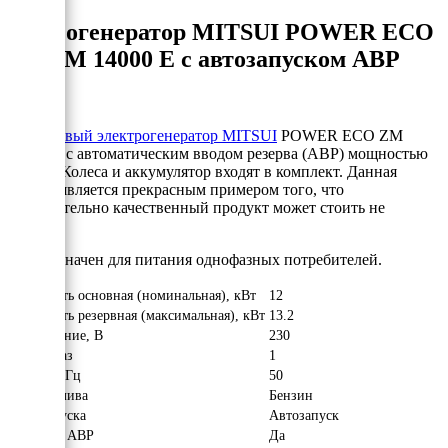
Бензогенератор MITSUI POWER ECO
ZM 14000 E с автозапуском АВР
Бензиновый электрогенератор MITSUI
POWER ECO ZM
14000 E с автоматическим вводом резерва (АВР) мощностью
12 кВт. Колеса и аккумулятор входят в комплект. Данная
модель является прекрасным примером того, что
действительно качественный продукт может стоить не
дорого!
Предназначен для питания однофазных потребителей.
Мощность основная (номинальная), кВт
12
Мощность резервная (максимальная), кВт
13.2
Напряжение, В
230
Число фаз
1
Частота, Гц
50
Вид топлива
Бензин
Тип запуска
Автозапуск
Наличие АВР
Да