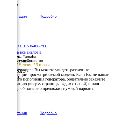
Высота
1250 мм
вес
282 кг
Консультация
Подробно
ENERGO EB15.0/400-YLE
Смотреть все аналоги
Двигатель: Yamaha
Исполнение: Открытое
Комплектации
12 кВт / Бензин / 3 фазы
351 533
В данном разделе Вы можете увидеть различные
комплектации просматриваемой модели. Если Вы не нашли
Размеры
требуемого исполнения генератора, обязательно закажите
Длина
консультацию (вверху страницы рядом с ценой) и наш
900 мм
менеджер обязательно предложит нужный вариант!
Ширина
660 мм
Высота
650 мм
вес
135 кг
Консультация
Подробно