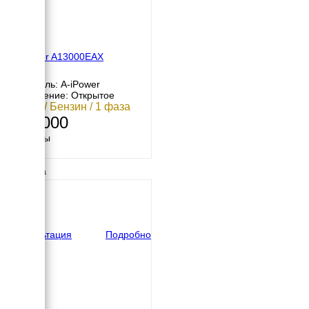
A-iPower A13000EAX
Двигатель: A-iPower
Исполнение: Открытое
12 кВт / Бензин / 1 фаза
237 000
Размеры
Длина
770 мм
Ширина
600 мм
Высота
800 мм
вес
190 кг
Консультация
Подробно