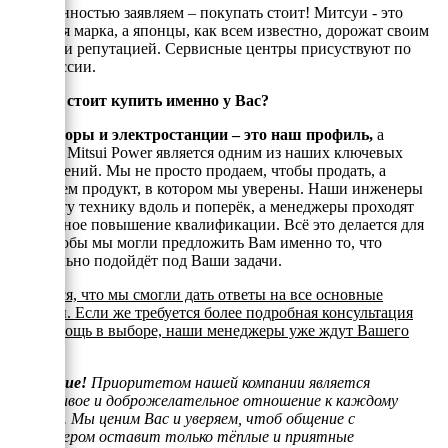
С уверенностью заявляем – покупать стоит! Митсуи - это
японская марка, а японцы, как всем известно, дорожат своим
именем и репутацией. Сервисные центры присуствуют по
всей России.
Почему стоит купить именно у Вас?
Генераторы и электростанции – это наш профиль,
а
техника Mitsui Power является одним из наших ключевых
направлений. Мы не просто продаем, чтобы продать, а
реализуем продукт, в котором мы уверены. Наши инженеры
знают эту технику вдоль и поперёк, а менеджеры проходят
постоянное повышение квалификации. Всё это делается для
того, чтобы мы могли предложить Вам именно то, что
оптимально подойдёт под Ваши задачи.
Надеемся, что мы смогли дать ответы на все основные
вопросы. Если же требуется более подробная консультация
или помощь в выборе, наши менеджеры уже ждут Вашего
звонка.
Внимание!
Приоритетом нашей компании является
отзывчивое и доброжелательное отношение к каждому
клиенту. Мы ценим Вас и уверяем, чтоб общение с
менеджером оставит только тёплые и приятные