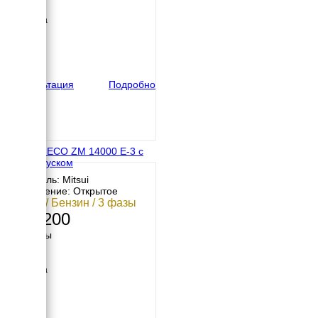
797 мм
Ширина
705 мм
Высота
825 мм
вес
157 кг
Консультация
Подробно
MITSUI ECO ZM 14000 E-3 с
автозапуском
Двигатель: Mitsui
Исполнение: Открытое
12 кВт / Бензин / 3 фазы
387 200
Размеры
Длина
797 мм
Ширина
705 мм
Высота
825 мм
вес