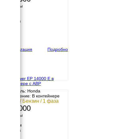
Размеры
Длина
950 мм
Ширина
645 мм
Высота
615 мм
вес
130 кг
Консультация
Подробно
Europower EP 14000 Е в
контейнере с АВР
Двигатель: Honda
Исполнение: В контейнере
12 кВт / Бензин / 1 фаза
829 000
Размеры
Длина
1600 мм
Ширина
900 мм