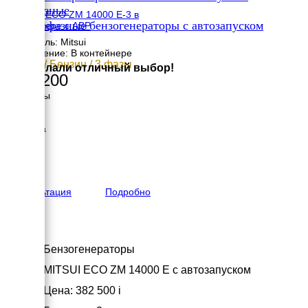
однофазные
MITSUI ECO ZM 14000 E-3 в
✔
Однофазные бензогенераторы с автозапуском
контейнере с АВР
×
Двигатель: Mitsui
Исполнение: В контейнере
12 кВт / Бензин / 3 фазы
Вы сделали отличный выбор!
517 200
Размеры
Длина
797 мм
Ширина
705 мм
Высота
825 мм
вес
255 кг
Консультация
Подробно
Бензогенераторы
MITSUI ECO ZM 14000 E с автозапуском
Цена: 382 500
i