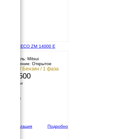
MITSUI ECO ZM 14000 E
Двигатель: Mitsui
Исполнение: Открытое
12 кВт / Бензин / 1 фаза
327 500
Размеры
Длина
797 мм
Ширина
705 мм
Высота
825 мм
вес
157 кг
Консультация
Подробно