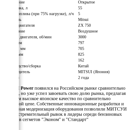
Исполнение
Открытое
Объём бака, л
55
Расход топлива (при 75% нагрузке), л/ч
5
Двигатель
Mitsui
Модель двигателя
ZX 750
Охлаждение
Воздушное
Обороты двигателя, об/мин
3000
Длина, мм
797
Ширина, мм
705
Высота, мм
825
Вес, кг
162
Производство/сборка
Китай
Производитель
MITSUI (Япония)
Гарантия
2 года
MITSUI Power
появился на Российском рынке сравнительно
недавно, но уже успел завоевать свою долю рынка, предлагая
клиентам высокое японское качество по сравнительно
невысокой цене. Собственные инновационные разработки и
постоянная модернизация оборудования позволили МИТСУИ
сделать стремительный рывок в лидеры середи бензиновых
агрегатов сегметов "Эконом" и "Стандарт"