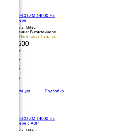
MITSUI ECO ZM 14000 E в
контейнере
Двигатель: Mitsui
Исполнение: В контейнере
12 кВт / Бензин / 1 фаза
457 500
Размеры
Длина
1600 мм
Ширина
1000 мм
Высота
1250 мм
вес
250 кг
Консультация
Подробно
MITSUI ECO ZM 14000 E в
контейнере с АВР
Двигатель: Mitsui