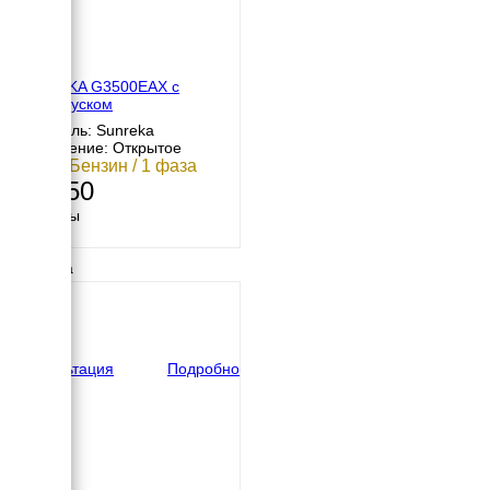
SUNREKA G3500EAX с
автозапуском
Двигатель: Sunreka
Исполнение: Открытое
3 кВт / Бензин / 1 фаза
87 350
Размеры
Длина
645 мм
Ширина
500 мм
Высота
525 мм
вес
50 кг
Консультация
Подробно