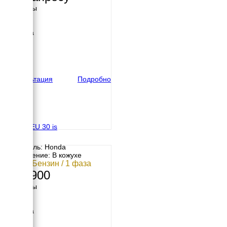
Размеры
Длина
605 мм
Ширина
450 мм
Высота
435 мм
вес
45 кг
Консультация
Подробно
Honda EU 30 is
Двигатель: Honda
Исполнение: В кожухе
3 кВт / Бензин / 1 фаза
319 900
Размеры
Длина
655 мм
Ширина
470 мм
Высота