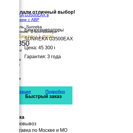
×
Вы сделали отличный выбор!
SUNREKA G3500EAX в
контейнере с АВР
Двигатель: Sunreka
Бензогенераторы
Исполнение: В контейнере
3 кВт / Бензин / 1 фаза
SUNREKA G3500EAX
197 350
Цена: 45 300
i
Размеры
Длина
Гарантия: 3 года
1000 мм
Ширина
800 мм
Высота
1000 мм
вес
150 кг
Консультация
Подробно
Быстрый заказ
Доставка
Самовывоз
Доставка по Москве и МО