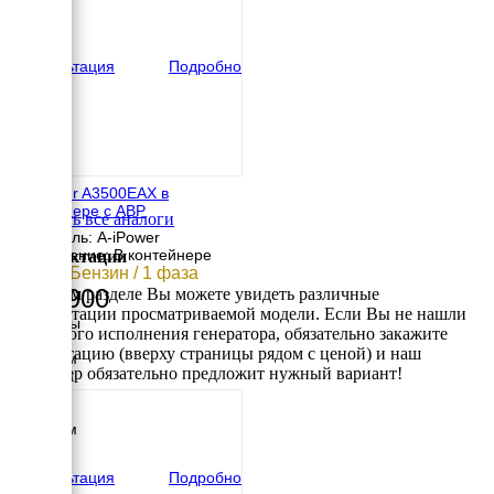
570 мм
вес
31 кг
Консультация
Подробно
A-iPower A3500EAX в
контейнере с АВР
Смотреть все аналоги
Двигатель: A-iPower
Исполнение: В контейнере
Комплектации
3 кВт / Бензин / 1 фаза
190 900
В данном разделе Вы можете увидеть различные
комплектации просматриваемой модели. Если Вы не нашли
Размеры
требуемого исполнения генератора, обязательно закажите
Длина
консультацию (вверху страницы рядом с ценой) и наш
1000 мм
менеджер обязательно предложит нужный вариант!
Ширина
800 мм
Высота
1000 мм
вес
1080 кг
Консультация
Подробно