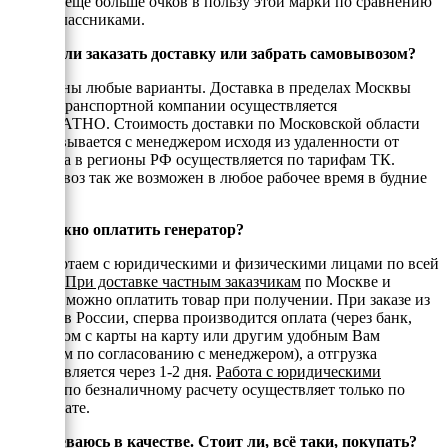
добалят ещё больше очков в пользу этой марки по сравнению
с одноклассниками.
Можно ли заказать доставку или забрать самовывозом?
Возможны любые варианты. Доставка в пределах Москвы
или до транспортной компании осуществляется
БЕСПЛАТНО. Стоимость доставки по Московской области
согласовывается с менеджером исходя из удаленности от
МКАД, а в регионы РФ осуществляется по тарифам ТК.
Самовывоз так же возможен в любое рабочее время в будние
дни.
Как можно оплатить генератор?
Мы работаем с юридическими и физическими лицами по всей
России.
При доставке частным заказчикам
по Москве и
области можно оплатить товар при получении. При заказе из
регионов России, сперва производится оплата (через банк,
переводом с карты на карту или другим удобным Вам
способом по согласованию с менеджером), а отгрузка
осуществляется через 1-2 дня.
Работа с юридическими
лицами
по безналичному расчету осуществляет только по
предоплате.
Я сомневаюсь в качестве. Стоит ли, всё таки, покупать?