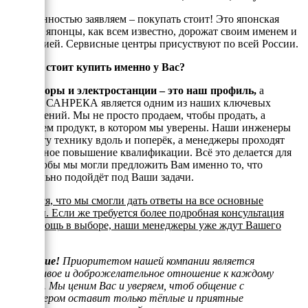
С уверенностью заявляем – покупать стоит! Это японская
марка, а японцы, как всем известно, дорожат своим именем и
репутацией. Сервисные центры присуствуют по всей России.
Почему стоит купить именно у Вас?
Генераторы и электростанции – это наш профиль,
а
техника САНРЕКА является одним из наших ключевых
направлений. Мы не просто продаем, чтобы продать, а
реализуем продукт, в котором мы уверены. Наши инженеры
знают эту технику вдоль и поперёк, а менеджеры проходят
постоянное повышение квалификации. Всё это делается для
того, чтобы мы могли предложить Вам именно то, что
оптимально подойдёт под Ваши задачи.
Надеемся, что мы смогли дать ответы на все основные
вопросы. Если же требуется более подробная консультация
или помощь в выборе, наши менеджеры уже ждут Вашего
звонка.
Внимание!
Приоритетом нашей компании является
отзывчивое и доброжелательное отношение к каждому
клиенту. Мы ценим Вас и уверяем, чтоб общение с
менеджером оставит только тёплые и приятные