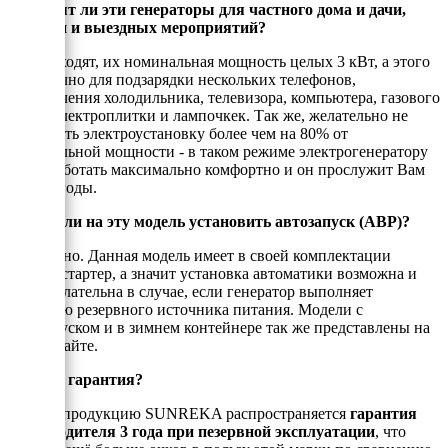
Подходят ли эти генераторы для частного дома и дачи,
стройки и выездных мероприятий?
Да, подходят, их номинальная мощность целых 3 кВт, а этого
достаточно для подзарядки нескольких телефонов,
подключения холодильника, телевизора, компьютера, газового
котла, электроплитки и лампочкек. Так же, желательно не
нагружать электроустановку более чем на 80% от
номинальной мощности - в таком режиме электрогенератору
будет работать максимально комфортно и он прослужит Вам
долгие годы.
Можно ли на эту модель установить автозапуск (АВР)?
Да, можно. Данная модель имеет в своей комплектации
электростартер, а значит установка автоматики возможна и
даже желательна в случае, если генератор выполняет
функцию резервного источника питания. Модели с
автозапуском и в зимнем контейнере так же представлены на
нашем сайте.
Есть ли гарантия?
На всю продукцию SUNREKA распространяется
гарантия
производителя 3 года при пезервной эксплуатации
, что