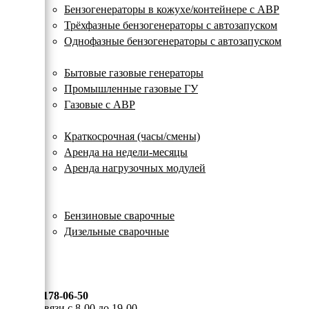
с
Бензогенераторы в кожухе/контейнере с АВР
автозапуском
Трёхфазные бензогенераторы с автозапуском
Однофазные бензогенераторы с автозапуском
Газовые генераторы
Бытовые газовые генераторы
Промышленные газовые ГУ
Газовые с АВР
Аренда генераторов
Краткосрочная (часы/смены)
Аренда на недели-месяцы
Аренда нагрузочных модулей
Электростанции бу
Сварочные генераторы
Бензиновые сварочные
Дизельные сварочные
ОПЛАТА И ДОСТАВКА
КОНТАКТЫ
8 (495) 178-06-50
Мы на связи с 8-00 до 19-00