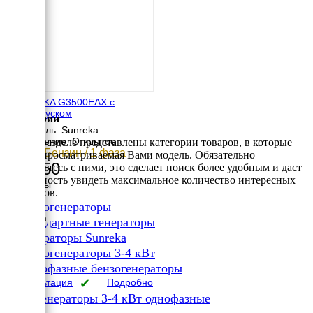
SUNREKA G3500EAX с
автозапуском
Категории
Двигатель: Sunreka
Исполнение: Открытое
В этом разделе представлены категории товаров, в которые
3 кВт / Бензин / 1 фаза
входит просматриваемая Вами модель. Обязательно
87 350
ознакомьтесь с ними, это сделает поиск более удобным и даст
возможность увидеть максимальное количество интересных
Размеры
вариантов.
Длина
✔
Бензогенераторы
645 мм
Ширина
✔
Стандартные генераторы
500 мм
✔
Генераторы Sunreka
Высота
✔
525 мм
Бензогенераторы 3-4 кВт
вес
✔
Однофазные бензогенераторы
50 кг
Консультация
✔
Подробно
Бензогенераторы 3-4 кВт однофазные