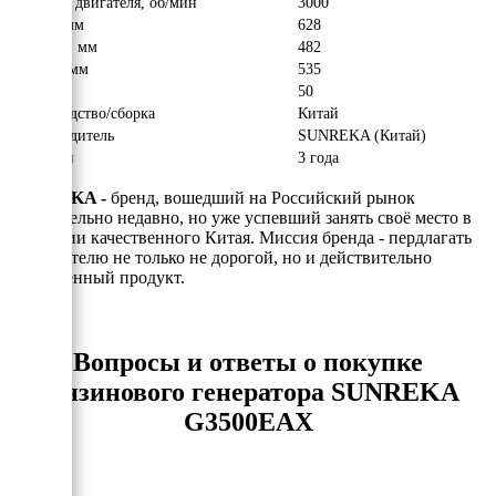
Обороты двигателя, об/мин
3000
Длина, мм
628
Ширина, мм
482
Высота, мм
535
Вес, кг
50
Производство/сборка
Китай
Производитель
SUNREKA (Китай)
Гарантия
3 года
SUNREKA -
бренд, вошедший на Российский рынок
отностиельно недавно, но уже успевший занять своё место в
категории качественного Китая. Миссия бренда - пердлагать
потребителю не только не дорогой, но и действительно
качественный продукт.
Вопросы и ответы о покупке
бензинового генератора SUNREKA
G3500EAX