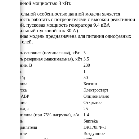
номинальной мощностью 3 кВт.
Отличительной особенностью данной модели является
возможность работать с потребителями с высокой реактивной
нагрузкой, пусковая мощность генератора 9,4 кВА
(максимальный пусковой ток 30 А).
Однофазная модель предназначена для питания однофазных
потребителей.
Мощность основная (номинальная), кВт
3
Мощность резервная (максимальная), кВт
3.5
Напряжение, В
230
Число фаз
1
Частота, Гц
50
Вид топлива
Бензин
Тип запуска
Электростарт
Наличие АВР
Опционально
Исполнение
Открытое
Объём бака, л
25
Расход топлива (при 75% нагрузке), л/ч
1.4
Двигатель
Sunreka
Модель двигателя
DK170F/P-1
Охлаждение
Воздушное