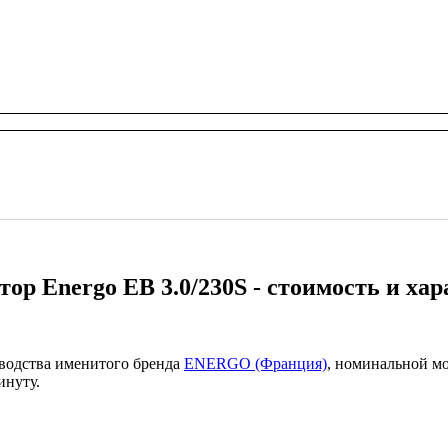
тор Energo EB 3.0/230S - стоимость и ха
водства именитого бренда
ENERGO (Франция)
, номинальной м
инуту.