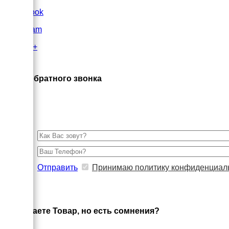
FaceBook
Instagram
Google+
×
Заказ обратного звонка
Отправить
Принимаю политику конфиденциал
×
Выбираете Товар, но есть сомнения?