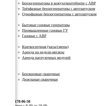
с
Бензогенераторы в кожухе/контейнере с АВР
автозапуском
Трёхфазные бензогенераторы с автозапуском
Однофазные бензогенераторы с автозапуском
Газовые генераторы
Бытовые газовые генераторы
Промышленные газовые ГУ
Газовые с АВР
Аренда генераторов
Краткосрочная (часы/смены)
Аренда на недели-месяцы
Аренда нагрузочных модулей
Электростанции бу
Сварочные генераторы
Бензиновые сварочные
Дизельные сварочные
ОПЛАТА И ДОСТАВКА
КОНТАКТЫ
8 (495) 178-06-50
Мы на связи с 8-00 до 19-00