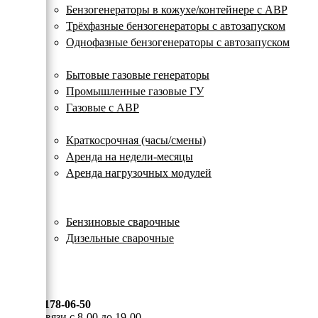
с
Бензогенераторы в кожухе/контейнере с АВР
автозапуском
Трёхфазные бензогенераторы с автозапуском
Однофазные бензогенераторы с автозапуском
Газовые генераторы
Бытовые газовые генераторы
Промышленные газовые ГУ
Газовые с АВР
Аренда генераторов
Краткосрочная (часы/смены)
Аренда на недели-месяцы
Аренда нагрузочных модулей
Электростанции бу
Сварочные генераторы
Бензиновые сварочные
Дизельные сварочные
ОПЛАТА И ДОСТАВКА
КОНТАКТЫ
8 (495) 178-06-50
Мы на связи с 8-00 до 19-00