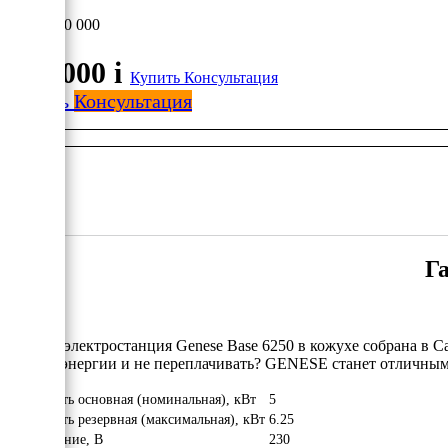
180 000
180 000
i
Купить
Консультация
Купить
Консультация
Га
Газовая электростанция Genese Base 6250 в кожухе собрана в 
электроэнергии и не переплачивать? GENESE станет отличны
Мощность основная (номинальная), кВт
5
Мощность резервная (максимальная), кВт
6.25
Напряжение, В
230