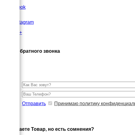
FaceBook
Instagram
Google+
×
Заказ обратного звонка
Отправить
Принимаю политику конфиденциал
×
Выбираете Товар, но есть сомнения?