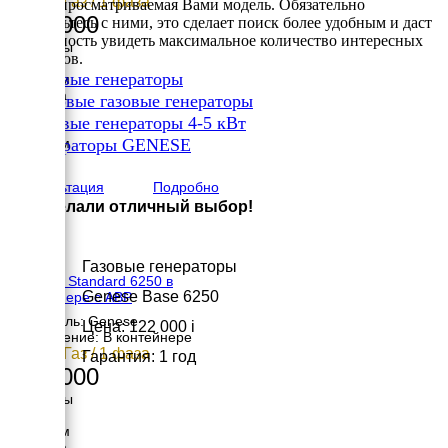
5 кВт / Газ / 1 фаза
входит просматриваемая Вами модель. Обязательно
267 000
ознакомьтесь с ними, это сделает поиск более удобным и даст
возможность увидеть максимальное количество интересных
Размеры
вариантов.
Длина
✔
Газовые генераторы
1200 мм
Ширина
✔
Бытовые газовые генераторы
900 мм
✔
Газовые генераторы 4-5 кВт
Высота
✔
1000 мм
Генераторы GENESE
вес
×
170 кг
Консультация
Подробно
Вы сделали отличный выбор!
Газовые генераторы
Genese Standard 6250 в
Genese Base 6250
контейнере с АВР
Двигатель: Genese
Цена: 122 000
i
Исполнение: В контейнере
5 кВт / Газ / 1 фаза
Гарантия: 1 год
342 000
Размеры
Длина
1200 мм
Ширина