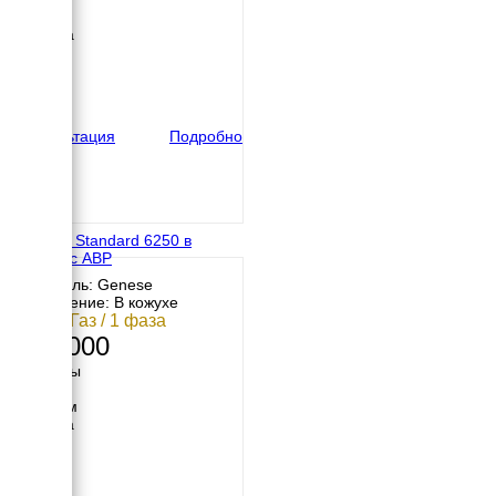
730 мм
Ширина
600 мм
Высота
500 мм
вес
120 кг
Консультация
Подробно
Genese Standard 6250 в
кожухе с АВР
Двигатель: Genese
Исполнение: В кожухе
5 кВт / Газ / 1 фаза
282 000
Размеры
Длина
1030 мм
Ширина
630 мм
Высота
600 мм
вес