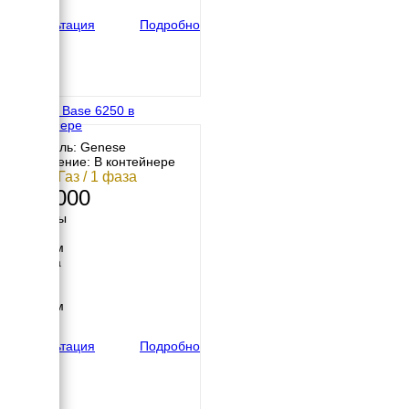
140 кг
Консультация
Подробно
Genese Base 6250 в
контейнере
Двигатель: Genese
Исполнение: В контейнере
5 кВт / Газ / 1 фаза
222 000
Размеры
Длина
1200 мм
Ширина
900 мм
Высота
1000 мм
вес
170 кг
Консультация
Подробно