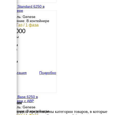
Genese Standard 6250 в
контейнере
Двигатель: Genese
Исполнение: В контейнере
5 кВт / Газ / 1 фаза
307 000
Размеры
Длина
1200 мм
Ширина
900 мм
Высота
1000 мм
вес
180 кг
Консультация
Подробно
Genese Base 6250 в
контейнере с АВР
Категории
Двигатель: Genese
Исполнение: В контейнере
В этом разделе представлены категории товаров, в которые