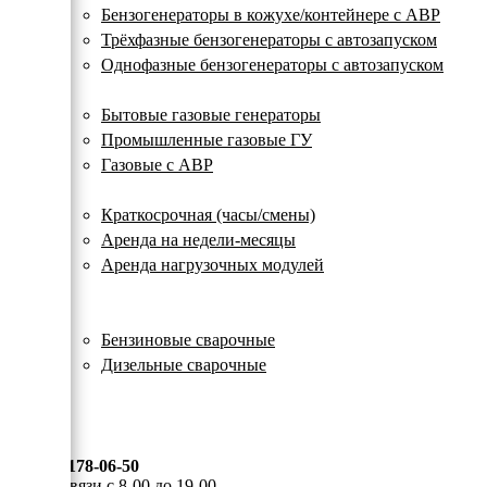
с
Бензогенераторы в кожухе/контейнере с АВР
автозапуском
Трёхфазные бензогенераторы с автозапуском
Однофазные бензогенераторы с автозапуском
Газовые генераторы
Бытовые газовые генераторы
Промышленные газовые ГУ
Газовые с АВР
Аренда генераторов
Краткосрочная (часы/смены)
Аренда на недели-месяцы
Аренда нагрузочных модулей
Электростанции бу
Сварочные генераторы
Бензиновые сварочные
Дизельные сварочные
ОПЛАТА И ДОСТАВКА
КОНТАКТЫ
8 (495) 178-06-50
Мы на связи с 8-00 до 19-00