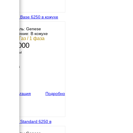
Genese Base 6250 в кожухе
Двигатель: Genese
Исполнение: В кожухе
5 кВт / Газ / 1 фаза
180 000
Размеры
Длина
730 мм
Ширина
600 мм
Высота
500 мм
вес
120 кг
Консультация
Подробно
Genese Standard 6250 в
кожухе