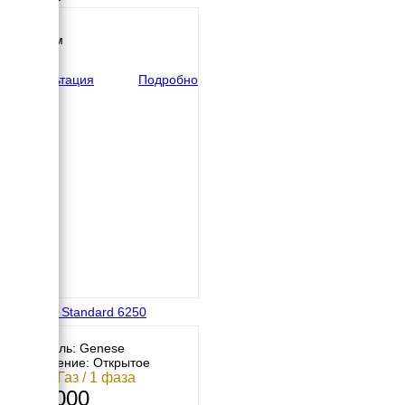
900 мм
Высота
1000 мм
вес
170 кг
Консультация
Подробно
Genese Standard 6250
Двигатель: Genese
Исполнение: Открытое
5 кВт / Газ / 1 фаза
207 000