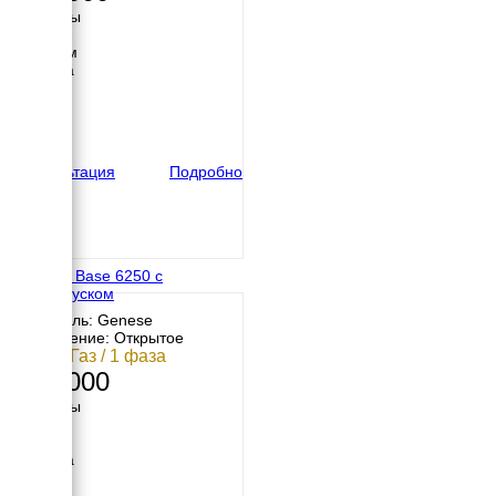
Размеры
Длина
1000 мм
Ширина
600 мм
Высота
600 мм
вес
100 кг
Консультация
Подробно
Genese Base 6250 с
автозапуском
Двигатель: Genese
Исполнение: Открытое
5 кВт / Газ / 1 фаза
167 000
Размеры
Длина
730 мм
Ширина
600 мм
Высота