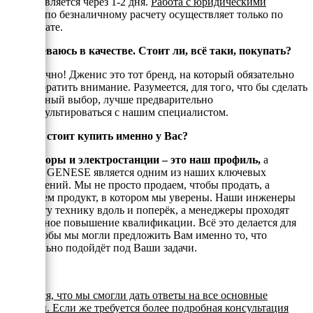
осуществляется через 1-2 дня.
Работа с юридическими
лицами
по безналичному расчету осуществляет только по
предоплате.
Я сомневаюсь в качестве. Стоит ли, всё таки, покупать?
Да, конечно! Дженис это тот бренд, на который обязательно
стоит обратить внимание. Разумеется, для того, что бы сделать
правильный выбор, лучше предварительно
проконсультироваться с нашим специалистом.
Почему стоит купить именно у Вас?
Генераторы и электростанции – это наш профиль,
а
техника GENESE является одним из наших ключевых
направлений. Мы не просто продаем, чтобы продать, а
реализуем продукт, в котором мы уверены. Наши инженеры
знают эту технику вдоль и поперёк, а менеджеры проходят
постоянное повышение квалификации. Всё это делается для
того, чтобы мы могли предложить Вам именно то, что
оптимально подойдёт под Ваши задачи.
Надеемся, что мы смогли дать ответы на все основные
вопросы. Если же требуется более подробная консультация