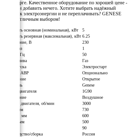
Петербурге. Качественное оборудование по хорошей цене -
больше и добавить нечего. Хотите выбрать надёжный
источник электроэнергии и не переплачивать? GENESE
станет отличным выбором!
Мощность основная (номинальная), кВт
5
Мощность резервная (максимальная), кВт
6.25
Напряжение, В
230
Число фаз
1
Частота, Гц
50
Вид топлива
Газ
Тип запуска
Электростарт
Наличие АВР
Опционально
Исполнение
Открытое
Двигатель
Genese
Модель двигателя
1G90
Охлаждение
Воздушное
Обороты двигателя, об/мин
3000
Длина, мм
730
Ширина, мм
600
Высота, мм
500
Вес, кг
90
Производство/сборка
Россия