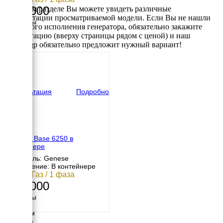
225 000
В данном разделе Вы можете увидеть различные
комплектации просматриваемой модели. Если Вы не нашли
Размеры
требуемого исполнения генератора, обязательно закажите
Длина
консультацию (вверху страницы рядом с ценой) и наш
730 мм
менеджер обязательно предложит нужный вариант!
Ширина
600 мм
Высота
500 мм
вес
120 кг
Консультация
Подробно
Genese Base 6250 в
контейнере
Двигатель: Genese
Исполнение: В контейнере
5 кВт / Газ / 1 фаза
222 000
Размеры
Длина
1200 мм
Ширина