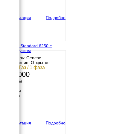
500 мм
вес
90 кг
Консультация
Подробно
Genese Standard 6250 с
автозапуском
Двигатель: Genese
Исполнение: Открытое
5 кВт / Газ / 1 фаза
242 000
Размеры
Длина
1000 мм
Ширина
600 мм
Высота
600 мм
вес
100 кг
Консультация
Подробно