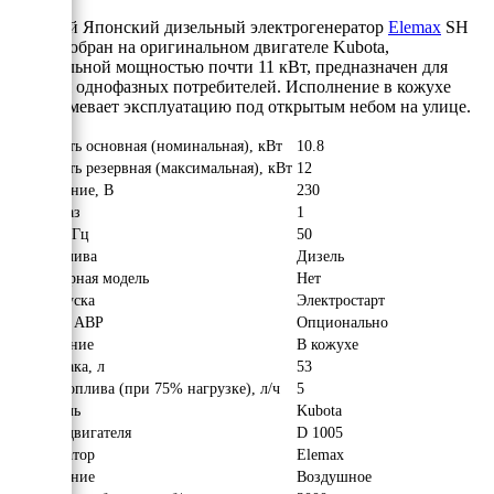
Мощный Японский дизельный электрогенератор
Elemax
SH
15D-R собран на оригинальном двигателе Kubota,
номинальной мощностью почти 11 кВт, предназначен для
питания однофазных потребителей. Исполнение в кожухе
подразумевает эксплуатацию под открытым небом на улице.
Мощность основная (номинальная), кВт
10.8
Мощность резервная (максимальная), кВт
12
Напряжение, В
230
Число фаз
1
Частота, Гц
50
Вид топлива
Дизель
Инверторная модель
Нет
Тип запуска
Электростарт
Наличие АВР
Опционально
Исполнение
В кожухе
Объём бака, л
53
Расход топлива (при 75% нагрузке), л/ч
5
Двигатель
Kubota
Модель двигателя
D 1005
Альтернатор
Elemax
Охлаждение
Воздушное