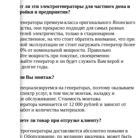
Подходят ли эти электрогенераторы для частного дома и
дачи, стройки и предприятия?
Да, это генераторы премиум-класса оригинального Японского
производства, они прекрасно подходят для самых разных
потребителей электричества, только в стационарном
виде. Единственное, на что стоит обратить внимание, что при
постоянной эксплуатации не стоит нагружать генератор более
чем на 80% от номинальной мощности. Правильно
подбирайте мощность при покупке, своевременно
обслуживайте генератор и он будет служить Вам верой и
правдой долгие годы.
Делате ли Вы монтаж?
Да, мы специализируемся на генераторах, поэтому оказываем
полный спектр услуг, в том числе монтаж, наладку и
сервисное обслуживание. Стоимость монтажа
бензогенератора начинается от 12 000 рублей и зависит от
объёма работ и количества материалов.
Проверяете ли товар при отгрузке клиенту?
Все электрогенераторы доставляются абсолютно новыми в
упаковке. Оборудование, по желанию заказчика, может быть