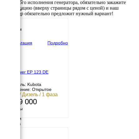
требуемого исполнения генератора, обязательно закажите
Длина
консультацию (вверху страницы рядом с ценой) и наш
1600 мм
менеджер обязательно предложит нужный вариант!
Ширина
750 мм
Высота
1205 мм
вес
440 кг
Консультация
Подробно
Europower EP 123 DE
Двигатель: Kubota
Исполнение: Открытое
11 кВт / Дизель / 1 фаза
1 259 000
Размеры
Длина
1150 мм
Ширина
640 мм
Высота
830 мм