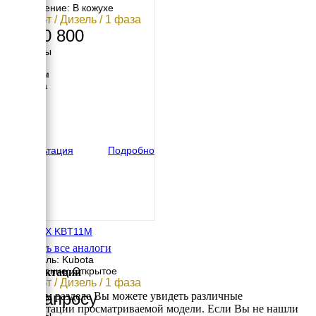
Исполнение: В кожухе
10.8 кВт / Дизель / 1 фаза
1 720 800
Размеры
Длина
1500 мм
Ширина
700 мм
Высота
900 мм
вес
570 кг
Консультация
Подробно
GENBOX KBT11M
Смотреть все аналоги
Двигатель: Kubota
Исполнение: Открытое
Комплектации
10.8 кВт / Дизель / 1 фаза
По запросу
В данном разделе Вы можете увидеть различные
комплектации просматриваемой модели. Если Вы не нашли
Размеры