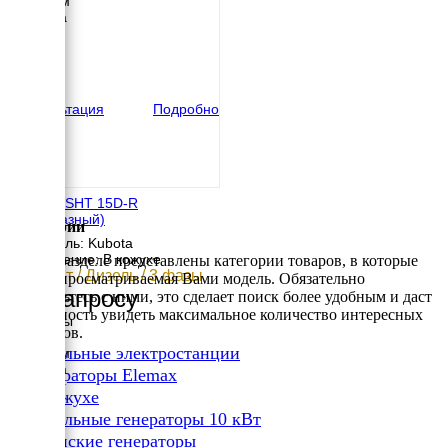
1440 мм
Ширина
630 мм
Высота
815 мм
вес
387 кг
Консультация
Подробно
Elemax SHT 15D-R
(трёхфазный)
Категории
Двигатель: Kubota
Исполнение: В кожухе
В этом разделе представлены категории товаров, в которые
10.8 кВт / Дизель / 3 фазы
входит просматриваемая Вами модель. Обязательно
По запросу
ознакомьтесь с ними, это сделает поиск более удобным и даст
возможность увидеть максимальное количество интересных
Размеры
вариантов.
Длина
✔
Дизельные электростанции
1440 мм
Ширина
✔
Генераторы Elemax
630 мм
✔
В кожухе
Высота
✔
815 мм
Дизельные генераторы 10 кВт
вес
✔
Японские генераторы
387 кг