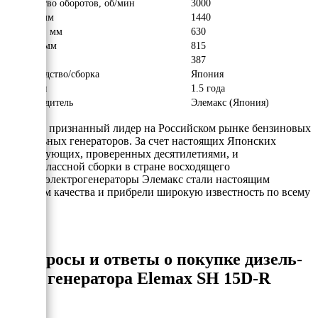
Количество оборотов, об/мин
3000
Длина, мм
1440
Ширина, мм
630
Высота, мм
815
Вес, кг
387
Производство/сборка
Япония
Гарантия
1.5 года
Производитель
Элемакс (Япония)
Elemax - признанный лидер на Российском рынке бензиновых
и дизельных генераторов. За счет настоящих Японских
комплетующих, проверенных десятилетиями, и
высококлассной сборки в стране восходящего
солнца, электрогенераторы Элемакс стали настоящим
эталоном качества и прибрели широкую известность по всему
миру.
Вопросы и ответы о покупке дизель-
генератора Elemax SH 15D-R