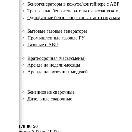
с
Бензогенераторы в кожухе/контейнере с АВР
автозапуском
Трёхфазные бензогенераторы с автозапуском
Однофазные бензогенераторы с автозапуском
Газовые генераторы
Бытовые газовые генераторы
Промышленные газовые ГУ
Газовые с АВР
Аренда генераторов
Краткосрочная (часы/смены)
Аренда на недели-месяцы
Аренда нагрузочных модулей
Электростанции бу
Сварочные генераторы
Бензиновые сварочные
Дизельные сварочные
ОПЛАТА И ДОСТАВКА
КОНТАКТЫ
8 (495) 178-06-50
Мы на связи с 8-00 до 19-00