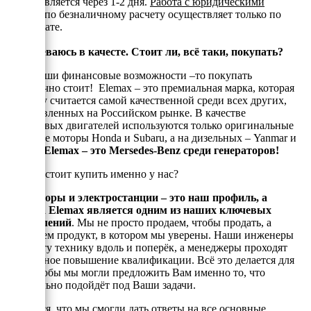
осуществляется через 1-2 дня.
Работа с юридическими
лицами
по безналичному расчету осуществляет только по
предоплате.
Я сомневаюсь в качесте. Стоит ли, всё таки, покупать?
Если Ваши финансовые возможности –то покупать
однозначно стоит! Elemax – это премиальная марка, которая
по праву считается самой качественной среди всех других,
представленных на Российском рынке. В качестве
бензиновых двигателей используются только оригинальные
японские моторы Honda и Subaru, а на дизельных – Yanmar и
Kubota.
Elemax – это Mersedes-Benz среди генераторов!
Почему стоит купить именно у нас?
Генераторы и электростанции – это наш профиль, а
техника Elemax является одним из наших ключевых
направлений
. Мы не просто продаем, чтобы продать, а
реализуем продукт, в котором мы уверены. Наши инженеры
знают эту технику вдоль и поперёк, а менеджеры проходят
постоянное повышение квалификации. Всё это делается для
того, чтобы мы могли предложить Вам именно то, что
оптимально подойдёт под Ваши задачи.
Надеемся, что мы смогли дать ответы на все основные