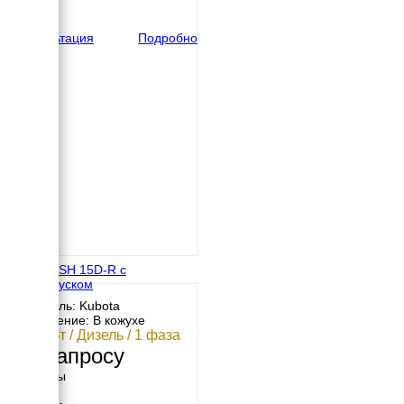
вес
265 кг
Консультация
Подробно
Elemax SH 15D-R с
автозапуском
Двигатель: Kubota
Исполнение: В кожухе
10.8 кВт / Дизель / 1 фаза
По запросу
Размеры
Длина