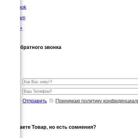
FaceBook
Instagram
Google+
×
Заказ обратного звонка
Отправить
Принимаю политику конфиденциал
×
Выбираете Товар, но есть сомнения?