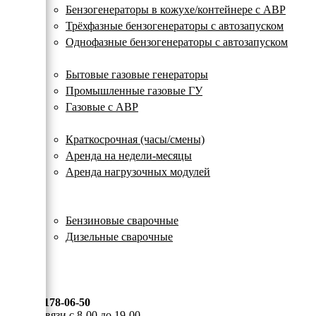
с
Бензогенераторы в кожухе/контейнере с АВР
автозапуском
Трёхфазные бензогенераторы с автозапуском
Однофазные бензогенераторы с автозапуском
Газовые генераторы
Бытовые газовые генераторы
Промышленные газовые ГУ
Газовые с АВР
Аренда генераторов
Краткосрочная (часы/смены)
Аренда на недели-месяцы
Аренда нагрузочных модулей
Электростанции бу
Сварочные генераторы
Бензиновые сварочные
Дизельные сварочные
ОПЛАТА И ДОСТАВКА
КОНТАКТЫ
8 (495) 178-06-50
Мы на связи с 8-00 до 19-00