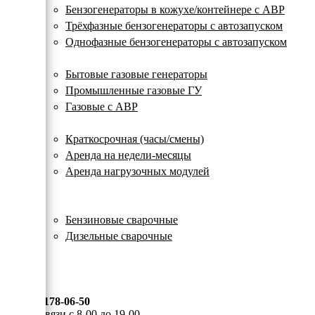
с
Бензогенераторы в кожухе/контейнере с АВР
автозапуском
Трёхфазные бензогенераторы с автозапуском
Однофазные бензогенераторы с автозапуском
Газовые генераторы
Бытовые газовые генераторы
Промышленные газовые ГУ
Газовые с АВР
Аренда генераторов
Краткосрочная (часы/смены)
Аренда на недели-месяцы
Аренда нагрузочных модулей
Электростанции бу
Сварочные генераторы
Бензиновые сварочные
Дизельные сварочные
ОПЛАТА И ДОСТАВКА
КОНТАКТЫ
8 (495) 178-06-50
Мы на связи с 8-00 до 19-00