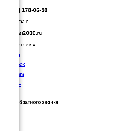
8 (495) 178-06-50
Наш E-mail:
info@ei2000.ru
Мы в соц.сетях:
VK.com
FaceBook
Instagram
Google+
×
Заказ обратного звонка