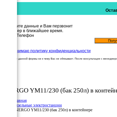
Остав
Заполните данные и Вам перзвонит
менеджер в ближайшее время.
Имя
Телефон
Принимаю политику конфиденциальности
Заполнение данной формы ни к чему Вас не обязывает. После консультации с менеджер
×
Товары
ENERGO YM11/230 (бак 250л) в контейн
Главная
Дизельные электростанции
ENERGO YM11/230 (бак 250л) в контейнере