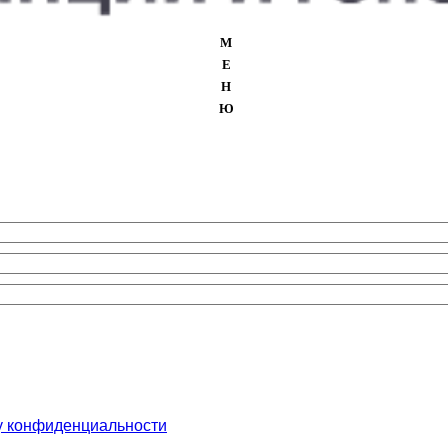
М
Е
Н
Ю
у конфиденциальности