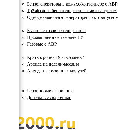
с
Бензогенераторы в кожухе/контейнере с АВР
автозапуском
Трёхфазные бензогенераторы с автозапуском
Однофазные бензогенераторы с автозапуском
Газовые генераторы
Бытовые газовые генераторы
Промышленные газовые ГУ
Газовые с АВР
Аренда генераторов
Краткосрочная (часы/смены)
Аренда на недели-месяцы
Аренда нагрузочных модулей
Электростанции бу
Сварочные генераторы
Бензиновые сварочные
Дизельные сварочные
ОПЛАТА И ДОСТАВКА
КОНТАКТЫ