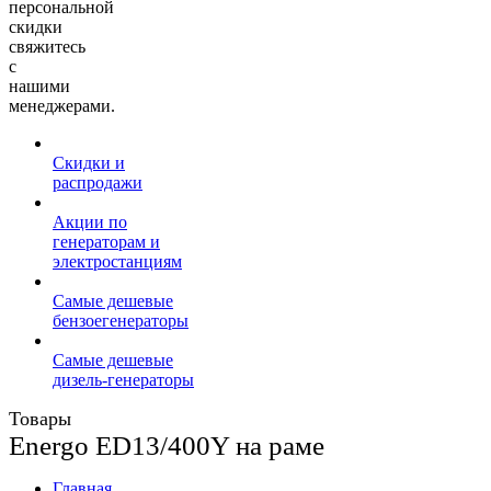
персональной
скидки
свяжитесь
с
нашими
менеджерами.
Скидки и
распродажи
Акции по
генераторам и
электростанциям
Самые дешевые
бензоегенераторы
Самые дешевые
дизель-генераторы
Товары
Energo ED13/400Y на раме
Главная