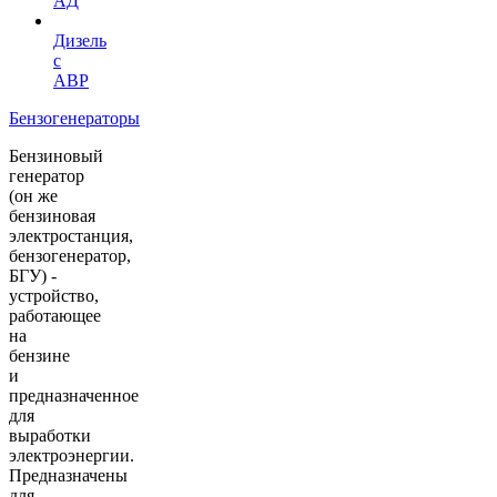
АД
Дизель
с
АВР
Бензогенераторы
Бензиновый
генератор
(он же
бензиновая
электростанция,
бензогенератор,
БГУ) -
устройство,
работающее
на
бензине
и
предназначенное
для
выработки
электроэнергии.
Предназначены
для