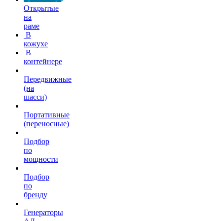
Открытые
на
раме
В
кожухе
В
контейнере
Передвижные
(на
шасси)
Портативные
(переносные)
Подбор
по
мощности
Подбор
по
бренду
Генераторы