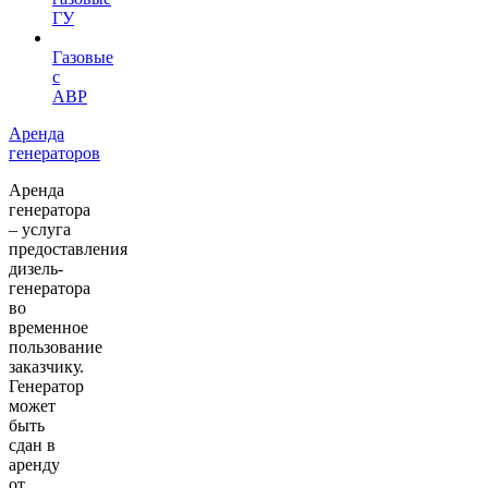
ГУ
Газовые
с
АВР
Аренда
генераторов
Аренда
генератора
– услуга
предоставления
дизель-
генератора
во
временное
пользование
заказчику.
Генератор
может
быть
сдан в
аренду
от