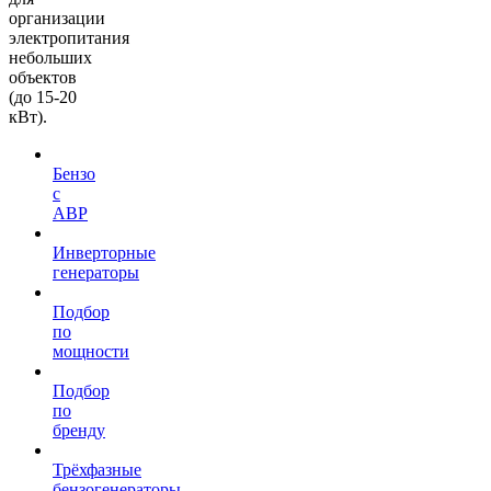
организации
электропитания
небольших
объектов
(до 15-20
кВт).
Бензо
с
АВР
Инверторные
генераторы
Подбор
по
мощности
Подбор
по
бренду
Трёхфазные
бензогенераторы