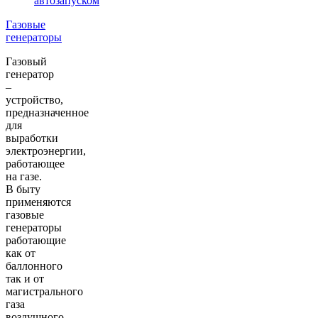
автозапуском
Газовые
генераторы
Газовый
генератор
–
устройство,
предназначенное
для
выработки
электроэнергии,
работающее
на газе.
В быту
применяются
газовые
генераторы
работающие
как от
баллонного
так и от
магистрального
газа
воздушного