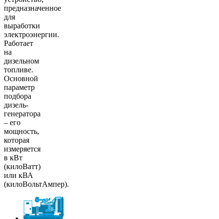
предназначенное
для
выработки
электроэнергии.
Работает
на
дизельном
топливе.
Основной
параметр
подбора
дизель-
генератора
– его
мощность,
которая
измеряется
в кВт
(килоВатт)
или кВА
(килоВольтАмпер).