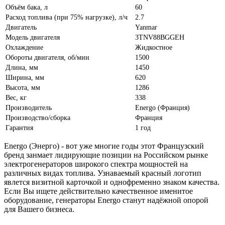
Объём бака, л
60
Расход топлива (при 75% нагрузке), л/ч
2.7
Двигатель
Yanmar
Модель двигателя
3TNV88BGGEH
Охлаждение
Жидкостное
Обороты двигателя, об/мин
1500
Длина, мм
1450
Ширина, мм
620
Высота, мм
1286
Вес, кг
338
Производитель
Energo (Франция)
Производство/сборка
Франция
Гарантия
1 год
Energo (Энерго) - вот уже многие годы этот Французский
бренд занмает лидирующие позиции на Российском рынке
электрогенераторов широкого спектра мощностей на
различных видах топлива. Узнаваемый красный логотип
явлется визитной карточкой и однофременно знаком качества.
Если Вы ищете действительно качественное именитое
оборудование, генераторы Energo станут надёжной опорой
для Вашего бизнеса.