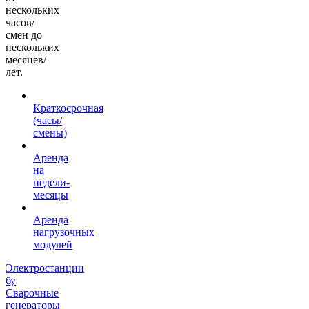
нескольких
часов/
смен до
нескольких
месяцев/
лет.
Краткосрочная
(часы/
смены)
Аренда
на
недели-
месяцы
Аренда
нагрузочных
модулей
Электростанции
бу
Сварочные
генераторы