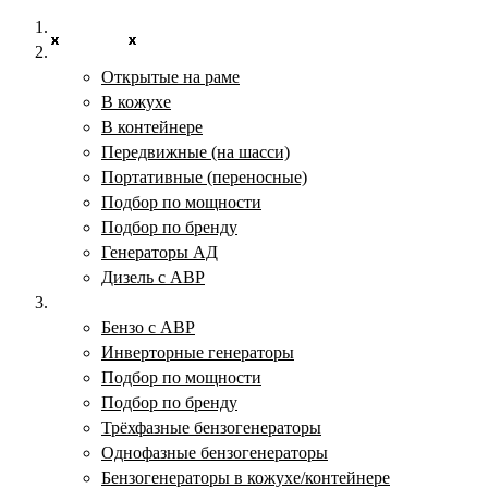
Главная
X
x
x
x
x
x
x
x
x
x
x
x
x
x
x
x
x
x
x
x
x
x
x
x
x
x
x
x
x
x
x
x
x
x
x
x
x
x
x
x
x
x
x
x
x
x
x
x
x
x
x
x
Дизельные электростанции
Открытые на раме
В кожухе
В контейнере
Передвижные (на шасси)
Портативные (переносные)
Подбор по мощности
Подбор по бренду
Генераторы АД
Дизель с АВР
Бензогенераторы
Бензо с АВР
Инверторные генераторы
Подбор по мощности
Подбор по бренду
Трёхфазные бензогенераторы
Однофазные бензогенераторы
Бензогенераторы в кожухе/контейнере