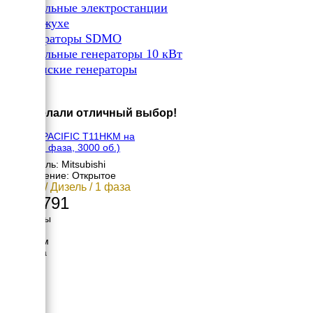
✔
Дизельные электростанции
✔
В кожухе
✔
Генераторы SDMO
✔
Дизельные генераторы 10 кВт
✔
Японские генераторы
×
Вы сделали отличный выбор!
SDMO PACIFIC T11HKM на
раме (1 фаза, 3000 об.)
Двигатель: Mitsubishi
Исполнение: Открытое
10 кВт / Дизель / 1 фаза
701 791
Размеры
Длина
1220 мм
Ширина
700 мм
Высота
922 мм
вес
280 кг