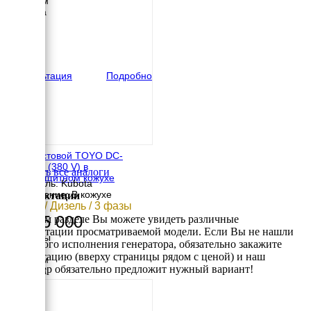
1750 мм
Ширина
750 мм
Высота
870 мм
вес
610 кг
Консультация
Подробно
Двухпостовой TOYO DC-
450KBS (380 V) в
Смотреть все аналоги
шумозащитном кожухе
Двигатель: Kubota
Исполнение: В кожухе
Комплектации
10 кВт / Дизель / 3 фазы
1 665 000
В данном разделе Вы можете увидеть различные
комплектации просматриваемой модели. Если Вы не нашли
Размеры
требуемого исполнения генератора, обязательно закажите
Длина
консультацию (вверху страницы рядом с ценой) и наш
1750 мм
менеджер обязательно предложит нужный вариант!
Ширина
750 мм
Высота
870 мм