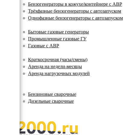
с
Бензогенераторы в кожухе/контейнере с АВР
автозапуском
Трёхфазные бензогенераторы с автозапуском
Однофазные бензогенераторы с автозапуском
Газовые генераторы
Бытовые газовые генераторы
Промышленные газовые ГУ
Газовые с АВР
Аренда генераторов
Краткосрочная (часы/смены)
Аренда на недели-месяцы
Аренда нагрузочных модулей
Электростанции бу
Сварочные генераторы
Бензиновые сварочные
Дизельные сварочные
ОПЛАТА И ДОСТАВКА
КОНТАКТЫ