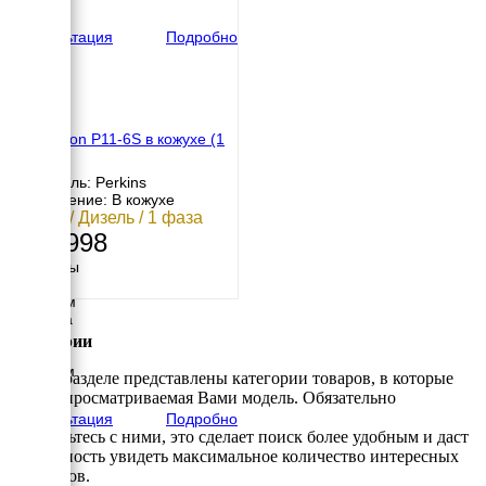
вес
610 кг
Консультация
Подробно
FG Wilson P11-6S в кожухе (1
фаза)
Двигатель: Perkins
Исполнение: В кожухе
10 кВт / Дизель / 1 фаза
985 998
Размеры
Длина
1704 мм
Ширина
876 мм
Категории
Высота
1104 мм
В этом разделе представлены категории товаров, в которые
вес
входит просматриваемая Вами модель. Обязательно
527 кг
Консультация
Подробно
ознакомьтесь с ними, это сделает поиск более удобным и даст
возможность увидеть максимальное количество интересных
вариантов.