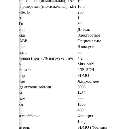
Мощность основная (номинальная), кВт
10
Мощность резервная (максимальная), кВт
10.5
Напряжение, В
230
Число фаз
1
Частота, Гц
50
Вид топлива
Дизель
Тип запуска
Электростарт
Наличие АВР
Опционально
Исполнение
В кожухе
Объём бака, л
50
Расход топлива (при 75% нагрузке), л/ч
4,2
Двигатель
Mitsubishi
Модель двигателя
L3E-SDH
Альтернатор
SDMO
Охлаждение
Жидкостное
Обороты двигателя, об/мин
3000
Длина, мм
1482
Ширина, мм
760
Высота, мм
1030
Вес, кг
400
Производство/сборка
Франция
Гарантия
1 год
Производитель
SDMO (Франция)