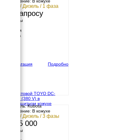
Исполнение: В кожухе
10 кВт / Дизель / 1 фаза
По запросу
Размеры
Длина
1100 мм
Ширина
640 мм
Высота
780 мм
вес
250 кг
Консультация
Подробно
Двухпостовой TOYO DC-
450KBS (380 V) в
шумозащитном кожухе
Двигатель: Kubota
Исполнение: В кожухе
10 кВт / Дизель / 3 фазы
1 665 000
Размеры
Длина