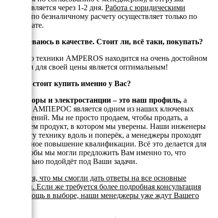
осуществляется через 1-2 дня.
Работа с юридическими
лицами
по безналичному расчету осуществляет только по
предоплате.
Я сомневаюсь в качестве. Стоит ли, всё таки, покупать?
Качество техники AMPEROS находится на очень достойном
уровне и для своей цены является оптимальным!
Почему стоит купить именно у Вас?
Генераторы и электростанции – это наш профиль,
а
техника АМПЕРОС является одним из наших ключевых
направлений. Мы не просто продаем, чтобы продать, а
реализуем продукт, в котором мы уверены. Наши инженеры
знают эту технику вдоль и поперёк, а менеджеры проходят
постоянное повышение квалификации. Всё это делается для
того, чтобы мы могли предложить Вам именно то, что
оптимально подойдёт под Ваши задачи.
Надеемся, что мы смогли дать ответы на все основные
вопросы. Если же требуется более подробная консультация
или помощь в выборе, наши менеджеры уже ждут Вашего
звонка.