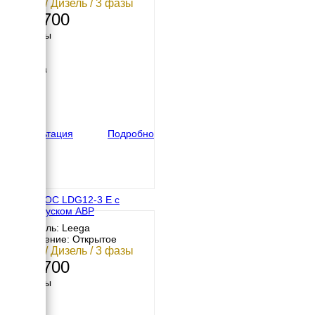
10 кВт / Дизель / 3 фазы
302 700
Размеры
Длина
910 мм
Ширина
580 мм
Высота
800 мм
вес
174 кг
Консультация
Подробно
АМПЕРОС LDG12-3 E с
автозапуском АВР
Двигатель: Leega
Исполнение: Открытое
10 кВт / Дизель / 3 фазы
342 700
Размеры
Длина
910 мм