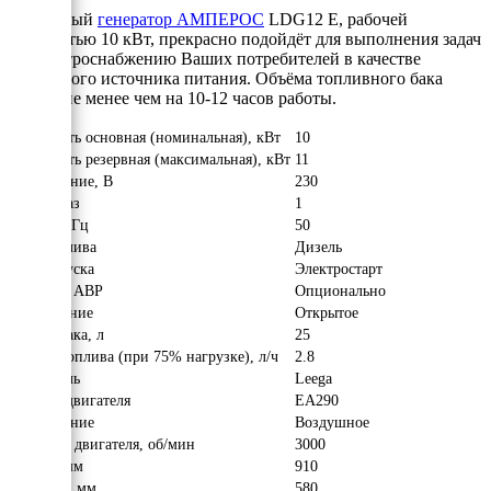
Дизельный
генератор АМПЕРОС
LDG12 E, рабочей
мощностью 10 кВт, прекрасно подойдёт для выполнения задач
по электроснабжению Ваших потребителей в качестве
аварийного источника питания. Объёма топливного бака
хватит не менее чем на 10-12 часов работы.
Мощность основная (номинальная), кВт
10
Мощность резервная (максимальная), кВт
11
Напряжение, В
230
Число фаз
1
Частота, Гц
50
Вид топлива
Дизель
Тип запуска
Электростарт
Наличие АВР
Опционально
Исполнение
Открытое
Объём бака, л
25
Расход топлива (при 75% нагрузке), л/ч
2.8
Двигатель
Leega
Модель двигателя
EA290
Охлаждение
Воздушное
Обороты двигателя, об/мин
3000
Длина, мм
910
Ширина, мм
580