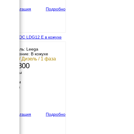
170 кг
Консультация
Подробно
АМПЕРОС LDG12 E в кожухе
Двигатель: Leega
Исполнение: В кожухе
10 кВт / Дизель / 1 фаза
369 800
Размеры
Длина
1050 мм
Ширина
680 мм
Высота
900 мм
вес
198 кг
Консультация
Подробно