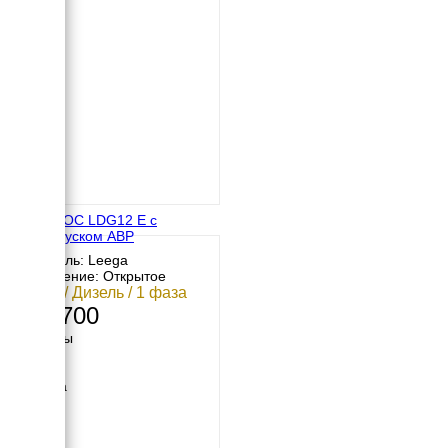
АМПЕРОС LDG12 E с
автозапуском АВР
Двигатель: Leega
Исполнение: Открытое
10 кВт / Дизель / 1 фаза
329 700
Размеры
Длина
910 мм
Ширина
580 мм
Высота
800 мм
вес