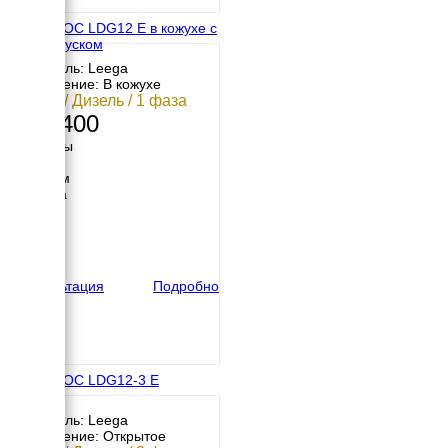
АМПЕРОС LDG12 E в кожухе с
автозапуском
Двигатель: Leega
Исполнение: В кожухе
10 кВт / Дизель / 1 фаза
416 400
Размеры
Длина
1050 мм
Ширина
680 мм
Высота
900 мм
вес
198 кг
Консультация
Подробно
АМПЕРОС LDG12-3 E
Двигатель: Leega
Исполнение: Открытое