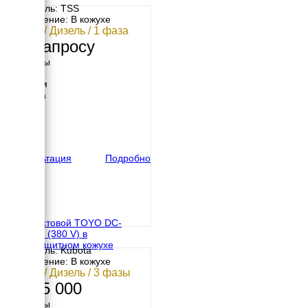
Двигатель: TSS
Исполнение: В кожухе
10 кВт / Дизель / 1 фаза
По запросу
Размеры
Длина
1100 мм
Ширина
640 мм
Высота
780 мм
вес
250 кг
Консультация
Подробно
Двухпостовой TOYO DC-
450KBS (380 V) в
шумозащитном кожухе
Двигатель: Kubota
Исполнение: В кожухе
10 кВт / Дизель / 3 фазы
1 665 000
Размеры