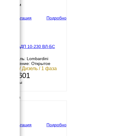
1050 мм
вес
590 кг
Консультация
Подробно
Вепрь АДП 10-230 ВЛ-БС
Двигатель: Lombardini
Исполнение: Открытое
10 кВт / Дизель / 1 фаза
521 601
Размеры
Длина
960 мм
Ширина
600 мм
Высота
720 мм
вес
153 кг
Консультация
Подробно