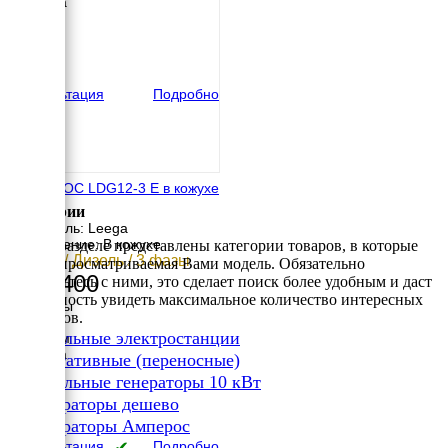
Ширина
580 мм
Высота
800 мм
вес
174 кг
Консультация
Подробно
АМПЕРОС LDG12-3 E в кожухе
Категории
Двигатель: Leega
Исполнение: В кожухе
В этом разделе представлены категории товаров, в которые
10 кВт / Дизель / 3 фазы
входит просматриваемая Вами модель. Обязательно
389 400
ознакомьтесь с ними, это сделает поиск более удобным и даст
возможность увидеть максимальное количество интересных
Размеры
вариантов.
Длина
✔
Дизельные электростанции
1050 мм
Ширина
✔
Портативные (переносные)
680 мм
✔
Дизельные генераторы 10 кВт
Высота
✔
900 мм
Генераторы дешево
вес
✔
Генераторы Амперос
202 кг
Консультация
✔
Подробно