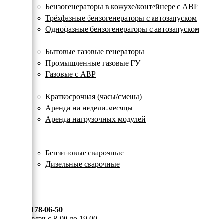
с
Бензогенераторы в кожухе/контейнере с АВР
автозапуском
Трёхфазные бензогенераторы с автозапуском
Однофазные бензогенераторы с автозапуском
Газовые генераторы
Бытовые газовые генераторы
Промышленные газовые ГУ
Газовые с АВР
Аренда генераторов
Краткосрочная (часы/смены)
Аренда на недели-месяцы
Аренда нагрузочных модулей
Электростанции бу
Сварочные генераторы
Бензиновые сварочные
Дизельные сварочные
ОПЛАТА И ДОСТАВКА
КОНТАКТЫ
8 (495) 178-06-50
Мы на связи с 8-00 до 19-00