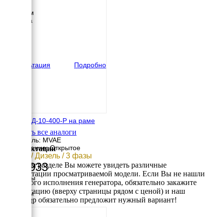
Длина
1750 мм
Ширина
750 мм
Высота
870 мм
вес
610 кг
Консультация
Подробно
MVAE АД-10-400-Р на раме
Смотреть все аналоги
Двигатель: MVAE
Исполнение: Открытое
Комплектации
10 кВт / Дизель / 3 фазы
262 933
В данном разделе Вы можете увидеть различные
комплектации просматриваемой модели. Если Вы не нашли
Размеры
требуемого исполнения генератора, обязательно закажите
Длина
консультацию (вверху страницы рядом с ценой) и наш
1200 мм
менеджер обязательно предложит нужный вариант!
Ширина
720 мм
Высота