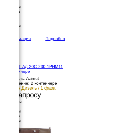
Длина
2200 мм
Ширина
910 мм
Высота
1230 мм
вес
885 кг
Консультация
Подробно
АЗИМУТ АД-20С-230-1РНМ11
в контейнере
Двигатель: Azimut
Исполнение: В контейнере
20 кВт / Дизель / 1 фаза
По запросу
Размеры
Длина
3050 мм
Ширина
2040 мм
Высота
2250 мм