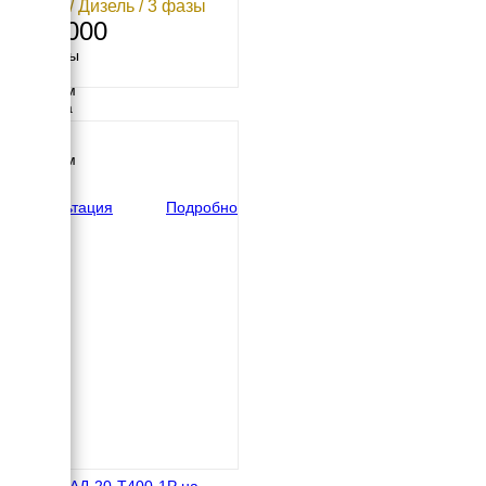
20 кВт / Дизель / 3 фазы
415 000
Размеры
Длина
2150 мм
Ширина
890 мм
Высота
1230 мм
вес
815 кг
Консультация
Подробно
Азимут АД-20-Т400-1Р на