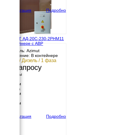
вес
2199 кг
Консультация
Подробно
АЗИМУТ АД-20С-230-2РНМ11
в контейнере с АВР
Двигатель: Azimut
Исполнение: В контейнере
20 кВт / Дизель / 1 фаза
По запросу
Размеры
Длина
3050 мм
Ширина
2040 мм
Высота
2250 мм
вес
2203 кг
Консультация
Подробно