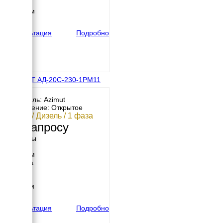
Высота
2200 мм
вес
565 кг
Консультация
Подробно
АЗИМУТ АД-20С-230-1РМ11
Двигатель: Azimut
Исполнение: Открытое
20 кВт / Дизель / 1 фаза
По запросу
Размеры
Длина
1770 мм
Ширина
600 мм
Высота
1176 мм
вес
599 кг
Консультация
Подробно