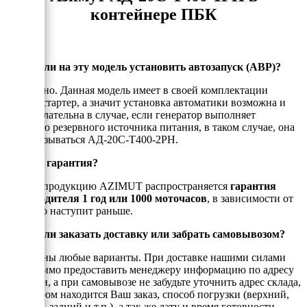
контейнере ПБК
Можно ли на эту модель установить автозапуск (АВР)?
Да, можно. Данная модель имеет в своей комплектации
электростартер, а значит установка автоматики возможна и
даже желательна в случае, если генератор выполняет
функцию резервного источника питания, в таком случае, она
будет называться АД-20С-Т400-2РН.
Есть ли гарантия?
На всю продукцию AZIMUT распространяется
гарантия
производителя 1 год или 1000 моточасов
, в зависимости от
того, что наступит раньше.
Можно ли заказать доставку или забрать самовывозом?
Возможны любые варианты. При доставке нашими силами
необходимо предоставить менеджеру информацию по адресу
доставки, а при самовывозе не забудьте уточнить адрес склада,
на котором находится Ваш заказ, способ погрузки (верхний,
боковой, задний и т.п.), а так же дату и время готовности