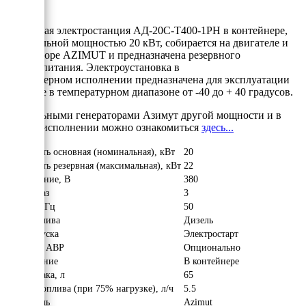
Дизельная электростанция АД-20С-Т400-1РН в контейнере,
номинальной мощностью 20 кВт, собирается на двигателе и
альтераторе AZIMUT и предназначена резервного
электропитания. Электроустановка в
контейнерном исполнении предназначена для эксплуатации
на улице в температурном диапазоне от -40 до + 40 градусов.
С дизельными генераторами Азимут другой мощности и в
другом исполнении можно ознакомиться
здесь...
Мощность основная (номинальная), кВт
20
Мощность резервная (максимальная), кВт
22
Напряжение, В
380
Число фаз
3
Частота, Гц
50
Вид топлива
Дизель
Тип запуска
Электростарт
Наличие АВР
Опционально
Исполнение
В контейнере
Объём бака, л
65
Расход топлива (при 75% нагрузке), л/ч
5.5
Двигатель
Azimut