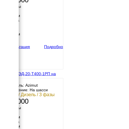
Размеры
Длина
2150 мм
Ширина
890 мм
Высота
1230 мм
вес
815 кг
Консультация
Подробно
Азимут ЭД-20-Т400-1РП на
шасси
Двигатель: Azimut
Исполнение: На шасси
20 кВт / Дизель / 3 фазы
576 000
Размеры
Длина
3200 мм
Ширина
1650 мм