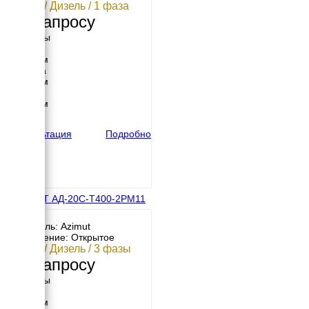
20 кВт / Дизель / 1 фаза
По запросу
Размеры
Длина
3050 мм
Ширина
1880 мм
Высота
2450 мм
вес
943 кг
Консультация
Подробно
АЗИМУТ АД-20С-Т400-2РМ11
с АВР
Двигатель: Azimut
Исполнение: Открытое
20 кВт / Дизель / 3 фазы
По запросу
Размеры
Длина
1770 мм