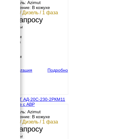
Двигатель: Azimut
Исполнение: В кожухе
20 кВт / Дизель / 1 фаза
По запросу
Размеры
Длина
2200 мм
Ширина
910 мм
Высота
1230 мм
вес
881 кг
Консультация
Подробно
АЗИМУТ АД-20С-230-2РКМ11
в кожухе с АВР
Двигатель: Azimut
Исполнение: В кожухе
20 кВт / Дизель / 1 фаза
По запросу
Размеры