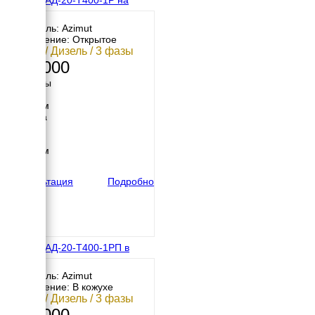
раме
Двигатель: Azimut
Исполнение: Открытое
20 кВт / Дизель / 3 фазы
333 000
Размеры
Длина
1800 мм
Ширина
700 мм
Высота
1200 мм
вес
565 кг
Консультация
Подробно
Азимут АД-20-Т400-1РП в
кожухе
Двигатель: Azimut
Исполнение: В кожухе
20 кВт / Дизель / 3 фазы
415 000