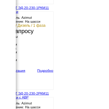
АЗИМУТ ЭД-20-230-1РКМ11
на шасси
Двигатель: Azimut
Исполнение: На шасси
20 кВт / Дизель / 1 фаза
По запросу
Размеры
Длина
3050 мм
Ширина
1880 мм
Высота
2450 мм
вес
939 кг
Консультация
Подробно
АЗИМУТ ЭД-20-230-2РКМ11
на шасси с АВР
Двигатель: Azimut
Исполнение: На шасси