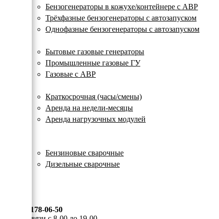
с
Бензогенераторы в кожухе/контейнере с АВР
автозапуском
Трёхфазные бензогенераторы с автозапуском
Однофазные бензогенераторы с автозапуском
Газовые генераторы
Бытовые газовые генераторы
Промышленные газовые ГУ
Газовые с АВР
Аренда генераторов
Краткосрочная (часы/смены)
Аренда на недели-месяцы
Аренда нагрузочных модулей
Электростанции бу
Сварочные генераторы
Бензиновые сварочные
Дизельные сварочные
ОПЛАТА И ДОСТАВКА
КОНТАКТЫ
8 (495) 178-06-50
Мы на связи с 8-00 до 19-00