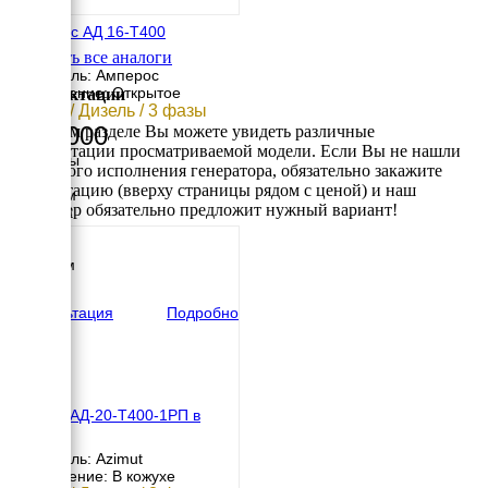
Амперос АД 16-Т400
Смотреть все аналоги
Двигатель: Амперос
Исполнение: Открытое
Комплектации
16 кВт / Дизель / 3 фазы
329 000
В данном разделе Вы можете увидеть различные
комплектации просматриваемой модели. Если Вы не нашли
Размеры
требуемого исполнения генератора, обязательно закажите
Длина
консультацию (вверху страницы рядом с ценой) и наш
1470 мм
менеджер обязательно предложит нужный вариант!
Ширина
750 мм
Высота
1130 мм
вес
500 кг
Консультация
Подробно
Азимут АД-20-Т400-1РП в
кожухе
Двигатель: Azimut
Исполнение: В кожухе