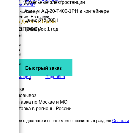
Дизельные электростанции
на шасси с АВР
Азимут АД-20-Т400-1РН в контейнере
Двигатель: Azimut
Исполнение: На шасси
Цена: 875 000
i
20 кВт / Дизель / 3 фазы
По запросу
Гарантия: 1 год
Размеры
Длина
3050 мм
Ширина
1880 мм
Высота
2450 мм
Быстрый заказ
вес
943 кг
Консультация
Подробно
Доставка
Самовывоз
Доставка по Москве и МО
Доставка в регионы России
Подробнее о доставке и оплате можно прочитать в разделе
Оплата и
доставка