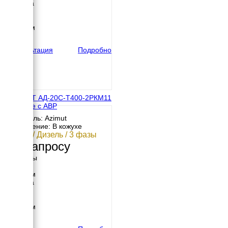
Ширина
600 мм
Высота
1176 мм
вес
603 кг
Консультация
Подробно
АЗИМУТ АД-20С-Т400-2РКМ11
в кожухе с АВР
Двигатель: Azimut
Исполнение: В кожухе
20 кВт / Дизель / 3 фазы
По запросу
Размеры
Длина
2200 мм
Ширина
910 мм
Высота
1230 мм
вес
885 кг