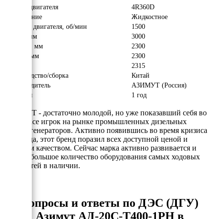
Модель двигателя
4R360D
Охлаждение
Жидкостное
Обороты двигателя, об/мин
1500
Длина, мм
3000
Ширина, мм
2300
Высота, мм
2300
Вес, кг
2315
Производство/сборка
Китай
Производитель
АЗИМУТ (Россия)
Гарантия
1 год
АЗИМУТ - достаточно молодой, но уже показавший себя во
всей красе игрок на рынке промышленных дизельных
электрогенераторов. Активно появившись во время кризиса
2008 года, этот бренд поразил всех доступной ценой и
хорошим качеством. Сейчас марка активно развивается и
держит большое количество оборудования самых ходовых
мощностей в наличии.
Вопросы и ответы по ДЭС (ДГУ)
Азимут АД-20С-Т400-1РН в