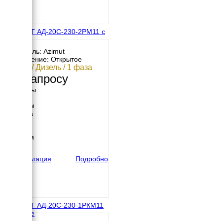
АЗИМУТ АД-20С-230-2РМ11 с
АВР
Двигатель: Azimut
Исполнение: Открытое
20 кВт / Дизель / 1 фаза
По запросу
Размеры
Длина
1770 мм
Ширина
600 мм
Высота
1176 мм
вес
603 кг
Консультация
Подробно
АЗИМУТ АД-20С-230-1РКМ11
в кожухе