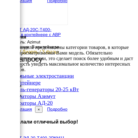
Консультация
Подробно
АЗИМУТ АД-20С-Т400-
2РНМ11в контейнере с АВР
Категории
Двигатель: Azimut
Исполнение: В контейнере
В этом разделе представлены категории товаров, в которые
20 кВт / Дизель / 3 фазы
входит просматриваемая Вами модель. Обязательно
По запросу
ознакомьтесь с ними, это сделает поиск более удобным и даст
возможность увидеть максимальное количество интересных
Размеры
вариантов.
Длина
✔
Дизельные электростанции
3050 мм
Ширина
✔
В контейнере
2040 мм
✔
Дизель-генераторы 20-25 кВт
Высота
✔
2250 мм
Генераторы Азимут
вес
✔
Генераторы АД-20
2203 кг
Консультация
Подробно
×
Вы сделали отличный выбор!
АЗИМУТ ЭД-20-Т400-2РКМ11