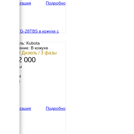
Консультация
Подробно
TOYO TG-28TBS в кожухе с
АВР
Двигатель: Kubota
Исполнение: В кожухе
20 кВт / Дизель / 3 фазы
2 032 000
Размеры
Длина
1750 мм
Ширина
700 мм
Высота
900 мм
вес
610 кг
Консультация
Подробно