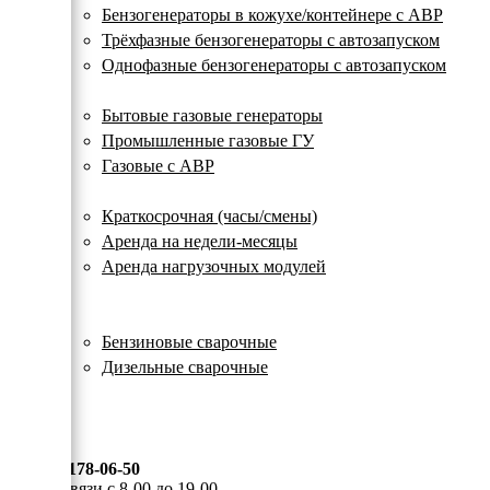
с
Бензогенераторы в кожухе/контейнере с АВР
автозапуском
Трёхфазные бензогенераторы с автозапуском
Однофазные бензогенераторы с автозапуском
Газовые генераторы
Бытовые газовые генераторы
Промышленные газовые ГУ
Газовые с АВР
Аренда генераторов
Краткосрочная (часы/смены)
Аренда на недели-месяцы
Аренда нагрузочных модулей
Электростанции бу
Сварочные генераторы
Бензиновые сварочные
Дизельные сварочные
ОПЛАТА И ДОСТАВКА
КОНТАКТЫ
8 (495) 178-06-50
Мы на связи с 8-00 до 19-00