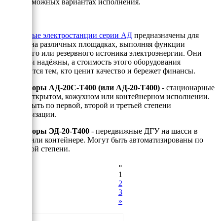
всех возможных вариантах исполнения.
Дизельные электростанции серии АД
предназначены для
работы на различных площадках, выполняя функции
основного или резервного истоника электроэнергии. Они
просты и надёжны, а стоимость этого оборудования
понравится тем, кто ценит качество и бережет финансы.
Генераторы АД-20С-Т400 (или АД-20-Т400)
- стационарные
ДЭС в открытом, кожухном или контейнерном исполнении.
Могут быть по первой, второй и третьей степени
автоматизации.
Генераторы ЭД-20-Т400
- передвижные ДГУ на шасси в
кожухе или контейнере. Могут быть автоматизированы по
требуемой степени.
«
1
2
3
»