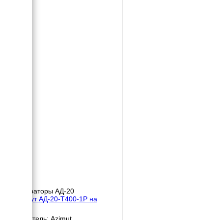
Генераторы АД-20
Азимут АД-20-Т400-1Р на
раме
Двигатель: Azimut