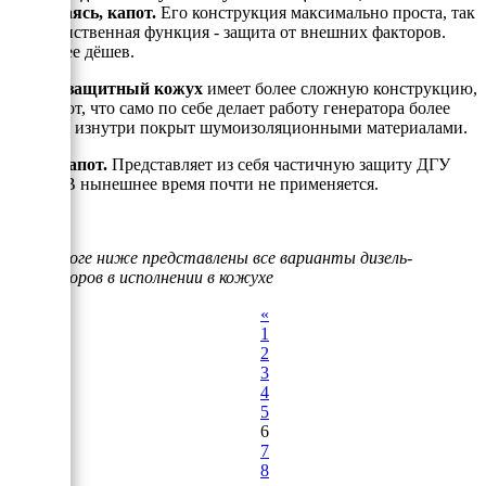
выражаясь, капот.
Его конструкция максимально проста, так
как единственная функция - защита от внешних факторов.
Наиболее дёшев.
- Шумозащитный кожух
имеет более сложную конструкцию,
чем капот, что само по себе делает работу генератора более
тихой, и изнутри покрыт шумоизоляционными материалами.
- Полукапот.
Представляет из себя частичную защиту ДГУ
(ДЭС). В нынешнее время почти не применяется.
В каталоге ниже представлены все варианты дизель-
генераторов в исполнении в кожухе
«
1
2
3
4
5
6
7
8