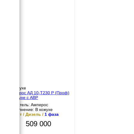
В кожухе
Амперос АД 10-Т230 P (Проф)
в кожухе с АВР
Двигатель: Амперос
Исполнение: В кожухе
10 кВт / Дизель /
1 фаза
509 000