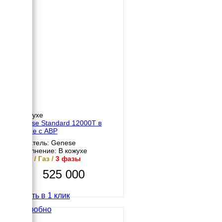
В кожухе
Genese Standard 12000T в
кожухе с АВР
Двигатель: Genese
Исполнение: В кожухе
9 кВт / Газ /
3 фазы
525 000
Купить в 1 клик
Подробно