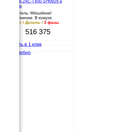
МД АД-24С-Т400-1РКМ29 в
кожухе
Двигатель: Mitsudiesel
Исполнение: В кожухе
24 кВт / Дизель /
3 фазы
516 375
Купить в 1 клик
Подробно