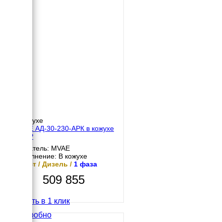
В кожухе
MVAE АД-30-230-АРК в кожухе
с АВР
Двигатель: MVAE
Исполнение: В кожухе
30 кВт / Дизель /
1 фаза
509 855
Купить в 1 клик
Подробно