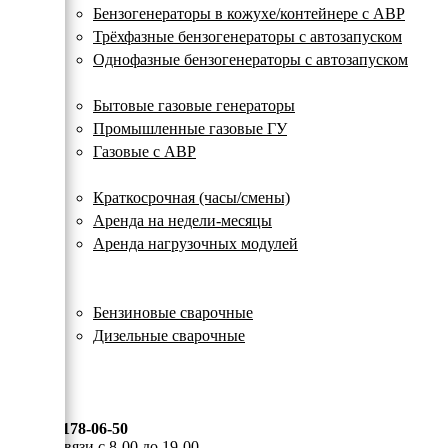
с
Бензогенераторы в кожухе/контейнере с АВР
автозапуском
Трёхфазные бензогенераторы с автозапуском
Однофазные бензогенераторы с автозапуском
Газовые генераторы
Бытовые газовые генераторы
Промышленные газовые ГУ
Газовые с АВР
Аренда генераторов
Краткосрочная (часы/смены)
Аренда на недели-месяцы
Аренда нагрузочных модулей
Электростанции бу
Сварочные генераторы
Бензиновые сварочные
Дизельные сварочные
ОПЛАТА И ДОСТАВКА
КОНТАКТЫ
8 (495) 178-06-50
Мы на связи с 8-00 до 19-00