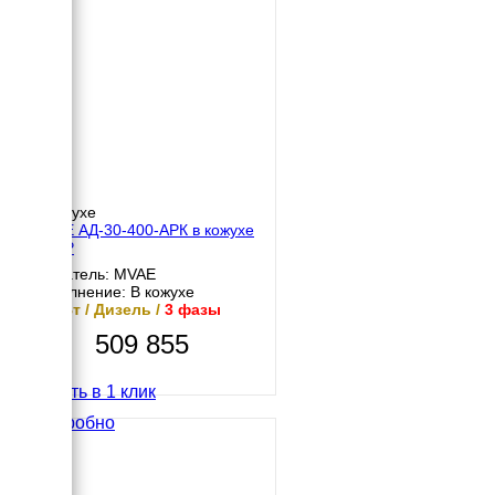
В кожухе
MVAE АД-30-400-АРК в кожухе
с АВР
Двигатель: MVAE
Исполнение: В кожухе
30 кВт / Дизель /
3 фазы
509 855
Купить в 1 клик
Подробно