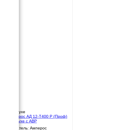
В кожухе
Амперос АД 12-Т400 P (Проф)
в кожухе с АВР
Двигатель: Амперос