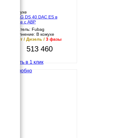
В кожухе
FUBAG DS 40 DAC ES в
кожухе с АВР
Двигатель: Fubag
Исполнение: В кожухе
30 кВт / Дизель /
3 фазы
513 460
Купить в 1 клик
Подробно