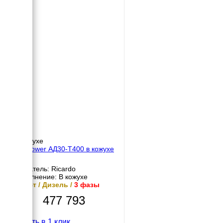
В кожухе
EcoPower АД30-T400 в кожухе
Двигатель: Ricardo
Исполнение: В кожухе
30 кВт / Дизель /
3 фазы
477 793
Купить в 1 клик