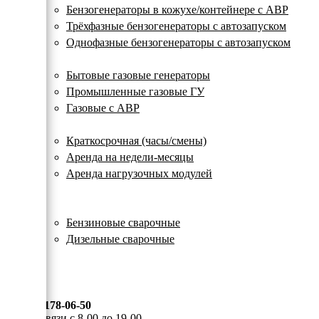
с
Бензогенераторы в кожухе/контейнере с АВР
автозапуском
Трёхфазные бензогенераторы с автозапуском
Однофазные бензогенераторы с автозапуском
Газовые генераторы
Бытовые газовые генераторы
Промышленные газовые ГУ
Газовые с АВР
Аренда генераторов
Краткосрочная (часы/смены)
Аренда на недели-месяцы
Аренда нагрузочных модулей
Электростанции бу
Сварочные генераторы
Бензиновые сварочные
Дизельные сварочные
ОПЛАТА И ДОСТАВКА
КОНТАКТЫ
8 (495) 178-06-50
Мы на связи с 8-00 до 19-00