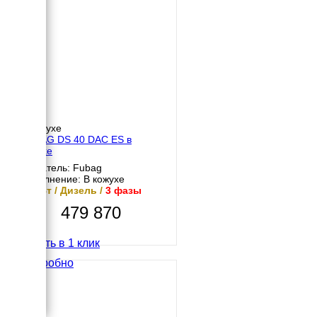
В кожухе
FUBAG DS 40 DAC ES в
кожухе
Двигатель: Fubag
Исполнение: В кожухе
30 кВт / Дизель /
3 фазы
479 870
Купить в 1 клик
Подробно