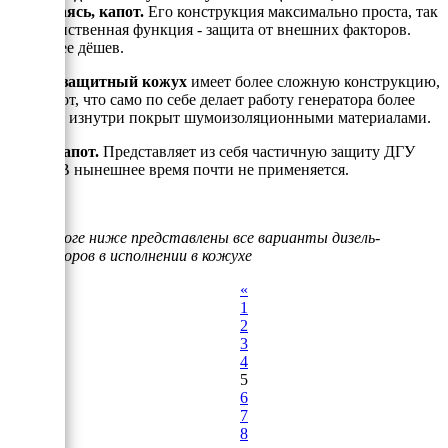
выражаясь, капот.
Его конструкция максимально проста, так
как единственная функция - защита от внешних факторов.
Наиболее дёшев.
- Шумозащитный кожух
имеет более сложную конструкцию,
чем капот, что само по себе делает работу генератора более
тихой, и изнутри покрыт шумоизоляционными материалами.
- Полукапот.
Представляет из себя частичную защиту ДГУ
(ДЭС). В нынешнее время почти не применяется.
В каталоге ниже представлены все варианты дизель-
генераторов в исполнении в кожухе
«
1
2
3
4
5
6
7
8