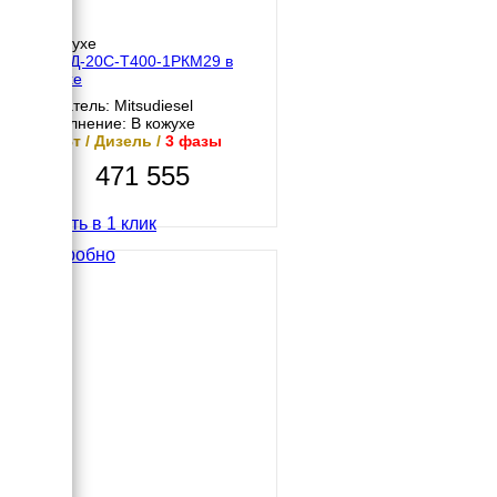
В кожухе
МД АД-20С-Т400-1РКМ29 в
кожухе
Двигатель: Mitsudiesel
Исполнение: В кожухе
20 кВт / Дизель /
3 фазы
471 555
Купить в 1 клик
Подробно