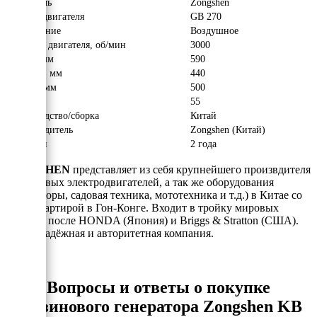
Двигатель
Zongshen
Модель двигателя
GB 270
Охлаждение
Воздушное
Обороты двигателя, об/мин
3000
Длина, мм
590
Ширина, мм
440
Высота, мм
500
Вес, кг
55
Производство/сборка
Китай
Производитель
Zongshen (Китай)
Гарантия
2 года
ZONGSHEN
представляет из себя крупнейшего произвдителя
бензиновых электродвигателей, а так же оборудования
(генераторы, садовая техника, мототехника и т.д.) в Китае со
штаб-квартирой в Гон-Конге. Входит в тройку мировых
лидеров после HONDA (Япония) и Briggs & Stratton (США).
Очень надёжная и авторитетная компания.
Вопросы и ответы о покупке
бензинового генератора Zongshen KB