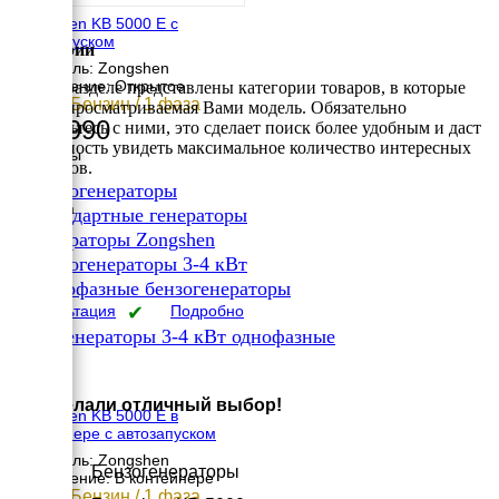
Zongshen KB 5000 E с
автозапуском
Категории
Двигатель: Zongshen
Исполнение: Открытое
В этом разделе представлены категории товаров, в которые
4 кВт / Бензин / 1 фаза
входит просматриваемая Вами модель. Обязательно
105 990
ознакомьтесь с ними, это сделает поиск более удобным и даст
возможность увидеть максимальное количество интересных
Размеры
вариантов.
Длина
✔
Бензогенераторы
590 мм
Ширина
✔
Стандартные генераторы
440 мм
✔
Генераторы Zongshen
Высота
✔
500 мм
Бензогенераторы 3-4 кВт
вес
✔
Однофазные бензогенераторы
60 кг
Консультация
✔
Подробно
Бензогенераторы 3-4 кВт однофазные
×
Вы сделали отличный выбор!
Zongshen KB 5000 E в
контейнере с автозапуском
Двигатель: Zongshen
Бензогенераторы
Исполнение: В контейнере
4 кВт / Бензин / 1 фаза