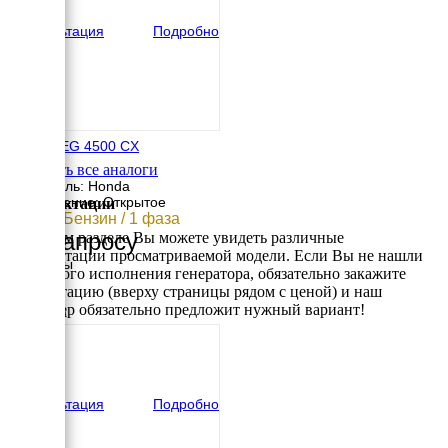
вес
170 кг
Консультация
Подробно
Honda EG 4500 CX
Смотреть все аналоги
Двигатель: Honda
Исполнение: Открытое
Комплектации
4 кВт / Бензин / 1 фаза
По запросу
В данном разделе Вы можете увидеть различные
комплектации просматриваемой модели. Если Вы не нашли
Размеры
требуемого исполнения генератора, обязательно закажите
Длина
консультацию (вверху страницы рядом с ценой) и наш
680 мм
менеджер обязательно предложит нужный вариант!
Ширина
530 мм
Высота
570 мм
вес
82 кг
Консультация
Подробно