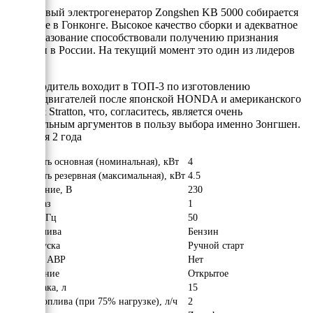
Бензиновый электрогенератор Zongshen KB 5000 собирается
на заводе в Гонконге. Высокое качество сборки и адекватное
ценообразование способствовали получению признания
Зонгшен в России. На текущий момент это один из лидеров
рынка!
Производитель воходит в ТОП-3 по изготовлению
электродвигателей после японской HONDA и американского
Briggs & Stratton, что, согласитесь, является очень
убедительным аргументов в пользу выбора именно Зонгшен.
Гарантия 2 года
Мощность основная (номинальная), кВт
4
Мощность резервная (максимальная), кВт
4.5
Напряжение, В
230
Число фаз
1
Частота, Гц
50
Вид топлива
Бензин
Тип запуска
Ручной старт
Наличие АВР
Нет
Исполнение
Открытое
Объём бака, л
15
Расход топлива (при 75% нагрузке), л/ч
2