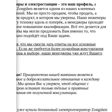
Генераторы и электростанции – это наш профиль,
а
техника Zongshen является одним из наших ключевых
направлений. Мы не просто продаем, чтобы продать, а
реализуем продукт, в котором мы уверены. Наши инженеры
знают эту технику вдоль и поперёк, а менеджеры проходят
постоянное повышение квалификации. Всё это делается для
того, чтобы мы могли предложить Вам именно то, что
оптимально подойдёт под Ваши задачи.
Надеемся, что мы смогли дать ответы на все основные
вопросы. Если же требуется более подробная консультация
или помощь в выборе, наши менеджеры уже ждут Вашего
звонка.
Внимание!
Приоритетом нашей компании является
отзывчивое и доброжелательное отношение к каждому
клиенту. Мы ценим Вас и уверяем, чтоб общение с
менеджером оставит только тёплые и приятные
воспоминания от полученной консультации.
Если Вы уже купили бензиновый электрогенератор
Zongshen