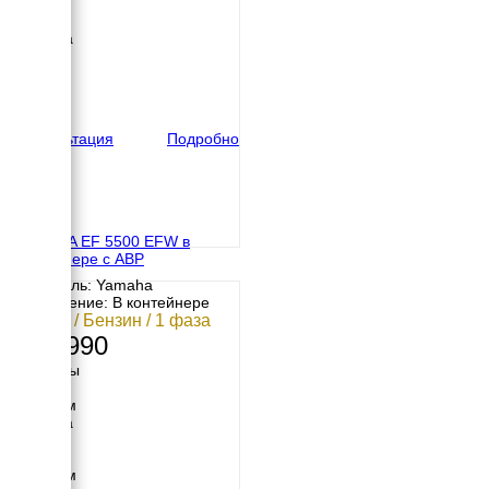
Длина
700 мм
Ширина
535 мм
Высота
570 мм
вес
72 кг
Консультация
Подробно
YAMAHA EF 5500 EFW в
контейнере с АВР
Двигатель: Yamaha
Исполнение: В контейнере
3.8 кВт / Бензин / 1 фаза
313 990
Размеры
Длина
1050 мм
Ширина
700 мм
Высота
1000 мм