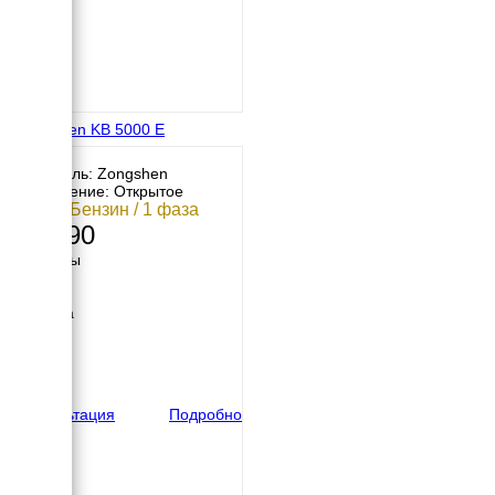
Zongshen KB 5000 E
Двигатель: Zongshen
Исполнение: Открытое
4 кВт / Бензин / 1 фаза
63 990
Размеры
Длина
590 мм
Ширина
440 мм
Высота
500 мм
вес
60 кг
Консультация
Подробно