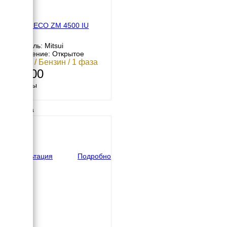
MITSUI ECO ZM 4500 IU
Двигатель: Mitsui
Исполнение: Открытое
3.8 кВт / Бензин / 1 фаза
69 000
Размеры
Длина
620 мм
Ширина
490 мм
Высота
490 мм
вес
41 кг
Консультация
Подробно