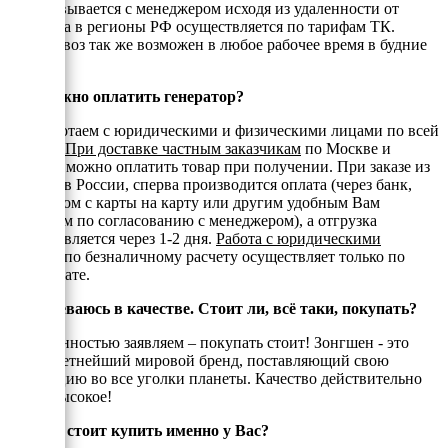
согласовывается с менеджером исходя из удаленности от
МКАД, а в регионы РФ осуществляется по тарифам ТК.
Самовывоз так же возможен в любое рабочее время в будние
дни.
Как можно оплатить генератор?
Мы работаем с юридическими и физическими лицами по всей
России.
При доставке частным заказчикам
по Москве и
области можно оплатить товар при получении. При заказе из
регионов России, сперва производится оплата (через банк,
переводом с карты на карту или другим удобным Вам
способом по согласованию с менеджером), а отгрузка
осуществляется через 1-2 дня.
Работа с юридическими
лицами
по безналичному расчету осуществляет только по
предоплате.
Я сомневаюсь в качестве. Стоит ли, всё таки, покупать?
С уверенностью заявляем – покупать стоит! Зонгшен - это
авторитетнейший мировой бренд, поставляющий свою
продукцию во все уголки планеты. Качество действительно
очень высокое!
Почему стоит купить именно у Вас?