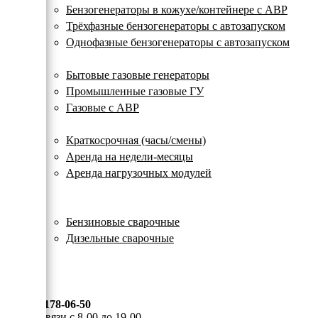
с
Бензогенераторы в кожухе/контейнере с АВР
автозапуском
Трёхфазные бензогенераторы с автозапуском
Однофазные бензогенераторы с автозапуском
Газовые генераторы
Бытовые газовые генераторы
Промышленные газовые ГУ
Газовые с АВР
Аренда генераторов
Краткосрочная (часы/смены)
Аренда на недели-месяцы
Аренда нагрузочных модулей
Электростанции бу
Сварочные генераторы
Бензиновые сварочные
Дизельные сварочные
ОПЛАТА И ДОСТАВКА
КОНТАКТЫ
8 (495) 178-06-50
Мы на связи с 8-00 до 19-00