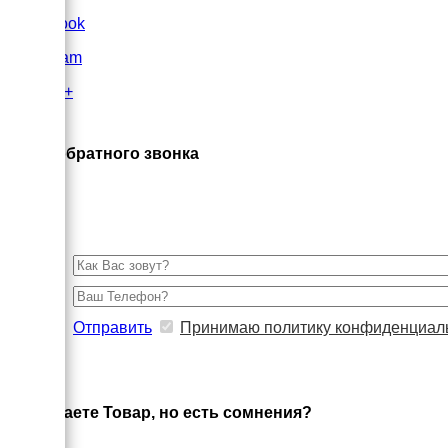
FaceBook
Instagram
Google+
×
Заказ обратного звонка
Отправить
Принимаю политику конфиденциал
×
Выбираете Товар, но есть сомнения?