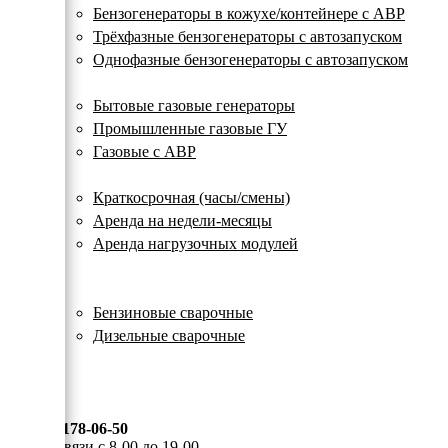
с
Бензогенераторы в кожухе/контейнере с АВР
автозапуском
Трёхфазные бензогенераторы с автозапуском
Однофазные бензогенераторы с автозапуском
Газовые генераторы
Бытовые газовые генераторы
Промышленные газовые ГУ
Газовые с АВР
Аренда генераторов
Краткосрочная (часы/смены)
Аренда на недели-месяцы
Аренда нагрузочных модулей
Электростанции бу
Сварочные генераторы
Бензиновые сварочные
Дизельные сварочные
ОПЛАТА И ДОСТАВКА
КОНТАКТЫ
8 (495) 178-06-50
Мы на связи с 8-00 до 19-00