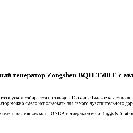
ый генератор Zongshen BQH 3500 E с ав
озапуском собирается на заводе в Гонконге.Выское качество в
атор можно смело использовать для самого чувствительного дор
елей после японской HONDA и американского Briggs & Stratton,