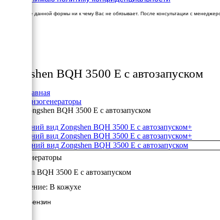
Заполнение данной формы ни к чему Вас не обязывает. После консультации с менеджер
×
Товары
Zongshen BQH 3500 E с автозапуском
Главная
Бензогенераторы
Zongshen BQH 3500 E с автозапуском
+
+
Бензогенераторы
Zongshen BQH 3500 E с автозапуском
Исполнение:
В кожухе
3.2 кВт/Бензин