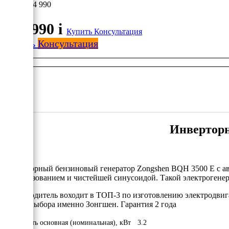
124 990
124 990
i
Купить
Консультация
Купить
Консультация
Инверторн
Инверторный бензиновый генератор Zongshen BQH 3500 E с авт
преобразованием и чистейшей синусоидой. Такой электрогенер
Производитель воходит в ТОП-3 по изготовлению электродвигат
пользу выбора именно Зонгшен. Гарантия 2 года
Мощность основная (номинальная), кВт
3.2