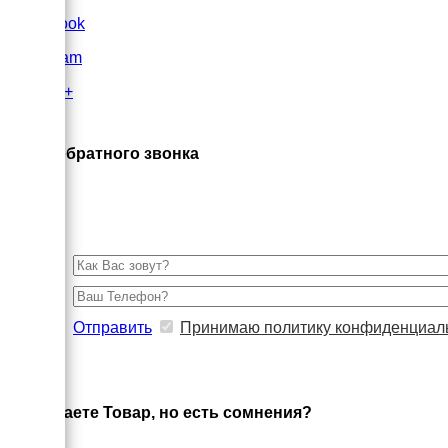
FaceBook
Instagram
Google+
×
Заказ обратного звонка
Отправить
Принимаю политику конфиденциал
×
Выбираете Товар, но есть сомнения?