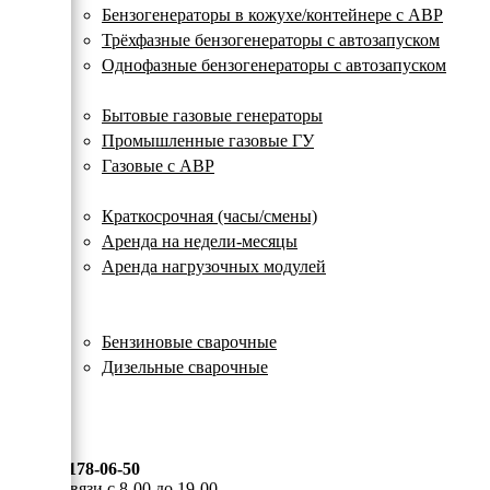
с
Бензогенераторы в кожухе/контейнере с АВР
автозапуском
Трёхфазные бензогенераторы с автозапуском
Однофазные бензогенераторы с автозапуском
Газовые генераторы
Бытовые газовые генераторы
Промышленные газовые ГУ
Газовые с АВР
Аренда генераторов
Краткосрочная (часы/смены)
Аренда на недели-месяцы
Аренда нагрузочных модулей
Электростанции бу
Сварочные генераторы
Бензиновые сварочные
Дизельные сварочные
ОПЛАТА И ДОСТАВКА
КОНТАКТЫ
8 (495) 178-06-50
Мы на связи с 8-00 до 19-00