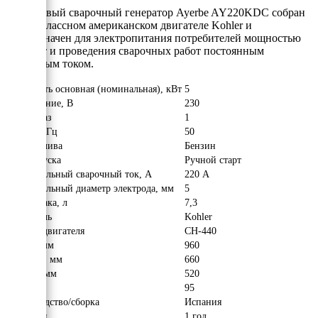
Бензиновый сварочный генератор Ayerbe AY220KDC собран
высококлассном американском двигателе Kohler и
предназначен для электропитания потребителей мощностью
до 5 кВт и проведения сварочных работ постоянным
сварочным током.
Мощность основная (номинальная), кВт
5
Напряжение, В
230
Число фаз
1
Частота, Гц
50
Вид топлива
Бензин
Тип запуска
Ручной старт
Максимальный сварочный ток, А
220 А
Максимальный диаметр электрода, мм
5
Объём бака, л
7,3
Двигатель
Kohler
Модель двигателя
CH-440
Длина, мм
960
Ширина, мм
660
Высота, мм
520
Вес, кг
95
Производство/сборка
Испания
Гарантия
1 год