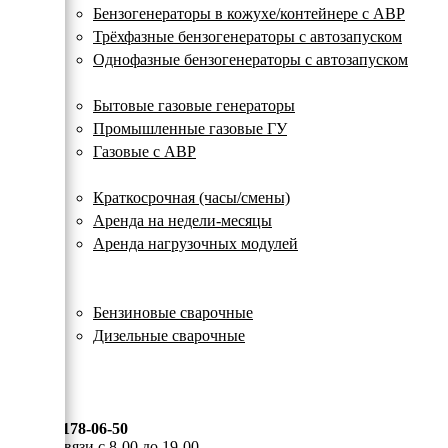
с
Бензогенераторы в кожухе/контейнере с АВР
автозапуском
Трёхфазные бензогенераторы с автозапуском
Однофазные бензогенераторы с автозапуском
Газовые генераторы
Бытовые газовые генераторы
Промышленные газовые ГУ
Газовые с АВР
Аренда генераторов
Краткосрочная (часы/смены)
Аренда на недели-месяцы
Аренда нагрузочных модулей
Электростанции бу
Сварочные генераторы
Бензиновые сварочные
Дизельные сварочные
ОПЛАТА И ДОСТАВКА
КОНТАКТЫ
8 (495) 178-06-50
Мы на связи с 8-00 до 19-00