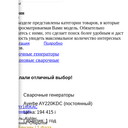
Размеры
Длина
960 мм
Категории
Ширина
660 мм
В этом разделе представлены категории товаров, в которые
Высота
входит просматриваемая Вами модель. Обязательно
520 мм
ознакомьтесь с ними, это сделает поиск более удобным и даст
вес
возможность увидеть максимальное количество интересных
95 кг
Консультация
Подробно
вариантов.
✔
Сварочные генераторы
✔
Бензиновые сварочные
×
Вы сделали отличный выбор!
Сварочные генераторы
Ayerbe AY220KDC (постоянный)
Ayerbe AY180KAC
(переменный)
Цена: 194 415
i
Двигатель: Kohler
Гарантия: 1 год
Исполнение: Открытое
5 кВт / Бензин / 1 фаза