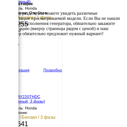
(переменный)
Комплектации
Двигатель: Honda
Исполнение: Открытое
В данном разделе Вы можете увидеть различные
5 кВт / Бензин / 1 фаза
комплектации просматриваемой модели. Если Вы не нашли
142 255
требуемого исполнения генератора, обязательно закажите
консультацию (вверху страницы рядом с ценой) и наш
Размеры
менеджер обязательно предложит нужный вариант!
Длина
960 мм
Ширина
660 мм
Высота
520 мм
вес
75 кг
Консультация
Подробно
Ayerbe AY220THDC
(постоянный, 3 фазы)
Двигатель: Honda
Исполнение:
5.2 кВт / Бензин / 3 фазы
208 641