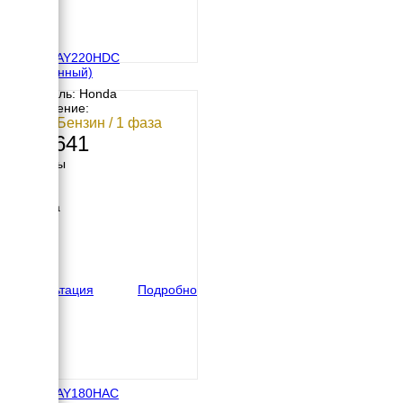
Ayerbe AY220HDC
(постоянный)
Двигатель: Honda
Исполнение:
5 кВт / Бензин / 1 фаза
208 641
Размеры
Длина
960 мм
Ширина
660 мм
Высота
520 мм
вес
95 кг
Консультация
Подробно
Ayerbe AY180HAC