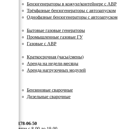
с
Бензогенераторы в кожухе/контейнере с АВР
автозапуском
Трёхфазные бензогенераторы с автозапуском
Однофазные бензогенераторы с автозапуском
Газовые генераторы
Бытовые газовые генераторы
Промышленные газовые ГУ
Газовые с АВР
Аренда генераторов
Краткосрочная (часы/смены)
Аренда на недели-месяцы
Аренда нагрузочных модулей
Электростанции бу
Сварочные генераторы
Бензиновые сварочные
Дизельные сварочные
ОПЛАТА И ДОСТАВКА
КОНТАКТЫ
8 (495) 178-06-50
Мы на связи с 8-00 до 19-00