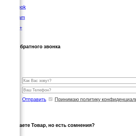
FaceBook
Instagram
Google+
×
Заказ обратного звонка
Отправить
Принимаю политику конфиденциал
×
Выбираете Товар, но есть сомнения?