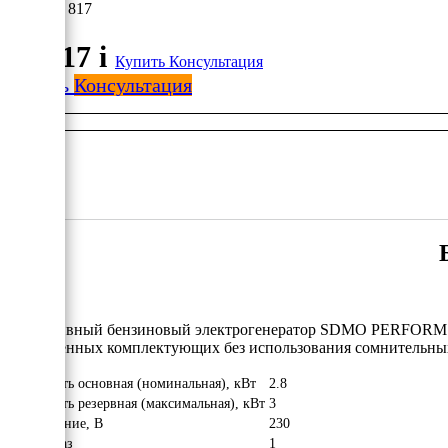
65 817
65 817
i
Купить
Консультация
Купить
Консультация
Портативный бензиновый электрогенератор SDMO PERFORM 3
качественных комплектующих без использования сомнительны
Мощность основная (номинальная), кВт
2.8
Мощность резервная (максимальная), кВт
3
Напряжение, В
230
Число фаз
1