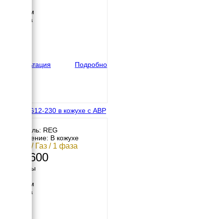
Длина
1200 мм
Ширина
720 мм
Высота
660 мм
вес
245 кг
Консультация
Подробно
REG GG12-230 в кожухе с АВР
Двигатель: REG
Исполнение: В кожухе
12 кВт / Газ / 1 фаза
406 600
Размеры
Длина
1200 мм
Ширина
720 мм
Высота
660 мм