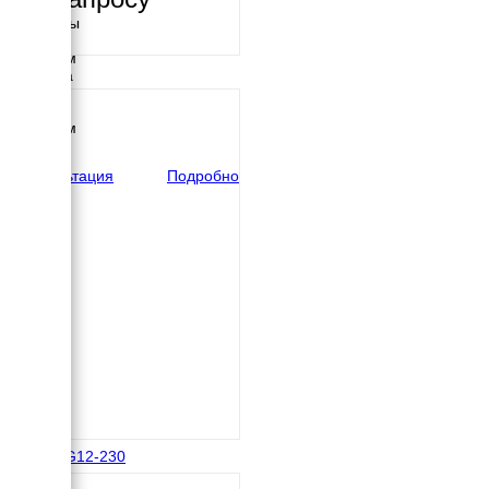
Размеры
Длина
1550 мм
Ширина
900 мм
Высота
1050 мм
вес
389 кг
Консультация
Подробно
REG GG12-230