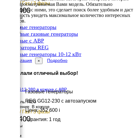
12 кВт / Газ / 3 фазы
входит просматриваемая Вами модель. Обязательно
366 400
ознакомьтесь с ними, это сделает поиск более удобным и даст
возможность увидеть максимальное количество интересных
Размеры
вариантов.
Длина
✔
Газовые генераторы
1200 мм
Ширина
✔
Бытовые газовые генераторы
720 мм
✔
Газовые с АВР
Высота
✔
660 мм
Генераторы REG
вес
✔
Газовые генераторы 10-12 кВт
235 кг
Консультация
Подробно
×
Вы сделали отличный выбор!
REG GG12-380 в кожухе с АВР
Газовые генераторы
REG GG12-230 с автозапуском
Двигатель: REG
Исполнение: В кожухе
Цена: 352 600
i
12 кВт / Газ / 3 фазы
411 400
Гарантия: 1 год
Размеры
Длина
1200 мм