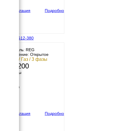
вес
245 кг
Консультация
Подробно
REG GG12-380
Двигатель: REG
Исполнение: Открытое
12 кВт / Газ / 3 фазы
313 200
Размеры
Длина
906 мм
Ширина
702 мм
Высота
600 мм
вес
133 кг
Консультация
Подробно