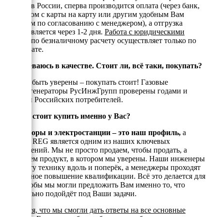
регионов России, сперва производится оплата (через банк,
переводом с карты на карту или другим удобным Вам
способом по согласованию с менеджером), а отгрузка
осуществляется через 1-2 дня.
Работа с юридическими
лицами
по безналичному расчету осуществляет только по
предоплате.
Я сомневаюсь в качестве. Стоит ли, всё таки, покупать?
Можете быть уверены – покупать стоит! Газовые
электрогенераторы РусИнжГрупп проверены годами и
тысчами Российских потребителей.
Почему стоит купить именно у Вас?
Генераторы и электростанции – это наш профиль,
а
техника REG является одним из наших ключевых
направлений. Мы не просто продаем, чтобы продать, а
реализуем продукт, в котором мы уверены. Наши инженеры
знают эту технику вдоль и поперёк, а менеджеры проходят
постоянное повышение квалификации. Всё это делается для
того, чтобы мы могли предложить Вам именно то, что
оптимально подойдёт под Ваши задачи.
Надеемся, что мы смогли дать ответы на все основные