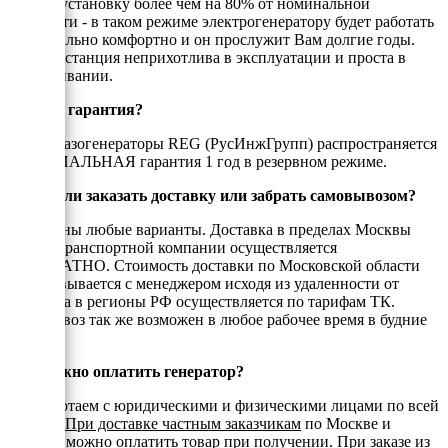
электроустановку более чем на 80% от номинальной
мощности - в таком режиме электрогенератору будет работать
максимально комфортно и он прослужит Вам долгие годы.
Электростанция неприхотлива в эксплуатации и проста в
обслуживании.
Есть ли гарантия?
На все газогенераторы REG (РусИнжГрупп) распространяется
ОФИЦИАЛЬНАЯ гарантия 1 год в резервном режиме.
Можно ли заказать доставку или забрать самовывозом?
Возможны любые варианты. Доставка в пределах Москвы
или до транспортной компании осуществляется
БЕСПЛАТНО. Стоимость доставки по Московской области
согласовывается с менеджером исходя из удаленности от
МКАД, а в регионы РФ осуществляется по тарифам ТК.
Самовывоз так же возможен в любое рабочее время в будние
дни.
Как можно оплатить генератор?
Мы работаем с юридическими и физическими лицами по всей
России.
При доставке частным заказчикам
по Москве и
области можно оплатить товар при получении. При заказе из