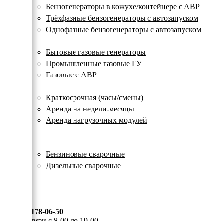
с
Бензогенераторы в кожухе/контейнере с АВР
автозапуском
Трёхфазные бензогенераторы с автозапуском
Однофазные бензогенераторы с автозапуском
Газовые генераторы
Бытовые газовые генераторы
Промышленные газовые ГУ
Газовые с АВР
Аренда генераторов
Краткосрочная (часы/смены)
Аренда на недели-месяцы
Аренда нагрузочных модулей
Электростанции бу
Сварочные генераторы
Бензиновые сварочные
Дизельные сварочные
ОПЛАТА И ДОСТАВКА
КОНТАКТЫ
8 (495) 178-06-50
Мы на связи с 8-00 до 19-00