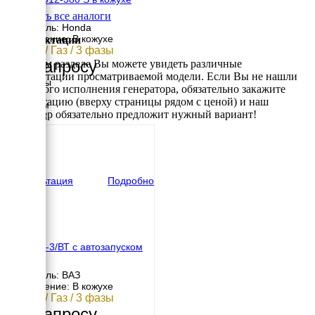
Смотреть все аналоги
Двигатель: Honda
Исполнение: В кожухе
Комплектации
12 кВт / Газ / 3 фазы
По запросу
В данном разделе Вы можете увидеть различные
комплектации просматриваемой модели. Если Вы не нашли
Размеры
требуемого исполнения генератора, обязательно закажите
Длина
консультацию (вверху страницы рядом с ценой) и наш
1200 мм
менеджер обязательно предложит нужный вариант!
Ширина
720 мм
Высота
660 мм
вес
237 кг
Консультация
Подробно
ФАС-13-3/ВТ с автозапуском
АВР
Двигатель: ВАЗ
Исполнение: В кожухе
12 кВт / Газ / 3 фазы
По запросу