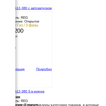
REG GG12-380 с автозапуском
Двигатель: REG
Исполнение: Открытое
12 кВт / Газ / 3 фазы
358 200
Размеры
Длина
906 мм
Ширина
702 мм
Высота
600 мм
вес
133 кг
Консультация
Подробно
REG GG12-380 S в кожухе
Категории
Двигатель: REG
Исполнение: В кожухе
В этом разделе представлены категории товаров, в которые