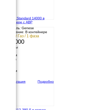
Genese Standard 14000 в
контейнере с АВР
Двигатель: Genese
Исполнение: В контейнере
12 кВт / Газ / 1 фаза
662 000
Размеры
Длина
1400 мм
Ширина
900 мм
Высота
1000 мм
вес
280 кг
Консультация
Подробно
REG HG12-380 S в кожухе