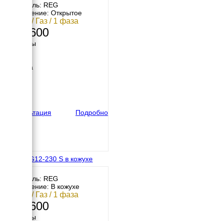
Двигатель: REG
Исполнение: Открытое
12 кВт / Газ / 1 фаза
307 600
Размеры
Длина
906 мм
Ширина
702 мм
Высота
600 мм
вес
133 кг
Консультация
Подробно
REG GG12-230 S в кожухе
Двигатель: REG
Исполнение: В кожухе
12 кВт / Газ / 1 фаза
361 600
Размеры