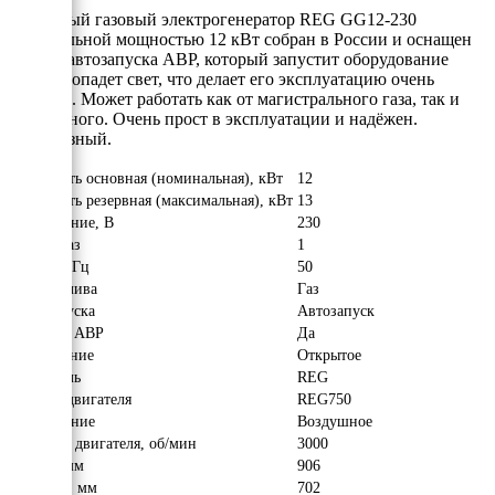
Надёжный газовый электрогенератор REG GG12-230
номинальной мощностью 12 кВт собран в России и оснащен
блоком автозапуска АВР, который запустит оборудование
когда пропадет свет, что делает его эксплуатацию очень
удобной. Может работать как от магистрального газа, так и
сжиженного. Очень прост в эксплуатации и надёжен.
Однофазный.
Мощность основная (номинальная), кВт
12
Мощность резервная (максимальная), кВт
13
Напряжение, В
230
Число фаз
1
Частота, Гц
50
Вид топлива
Газ
Тип запуска
Автозапуск
Наличие АВР
Да
Исполнение
Открытое
Двигатель
REG
Модель двигателя
REG750
Охлаждение
Воздушное
Обороты двигателя, об/мин
3000
Длина, мм
906
Ширина, мм
702