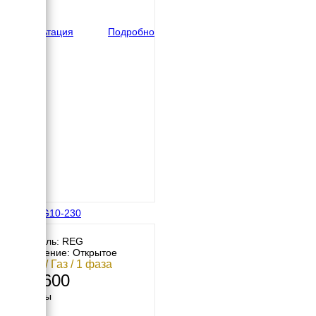
600 мм
вес
133 кг
Консультация
Подробно
REG GG10-230
Двигатель: REG
Исполнение: Открытое
10 кВт / Газ / 1 фаза
293 600
Размеры
Длина