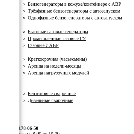
с
Бензогенераторы в кожухе/контейнере с АВР
автозапуском
Трёхфазные бензогенераторы с автозапуском
Однофазные бензогенераторы с автозапуском
Газовые генераторы
Бытовые газовые генераторы
Промышленные газовые ГУ
Газовые с АВР
Аренда генераторов
Краткосрочная (часы/смены)
Аренда на недели-месяцы
Аренда нагрузочных модулей
Электростанции бу
Сварочные генераторы
Бензиновые сварочные
Дизельные сварочные
ОПЛАТА И ДОСТАВКА
КОНТАКТЫ
8 (495) 178-06-50
Мы на связи с 8-00 до 19-00