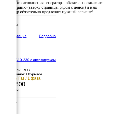
Размеры
требуемого исполнения генератора, обязательно закажите
Длина
консультацию (вверху страницы рядом с ценой) и наш
1500 мм
менеджер обязательно предложит нужный вариант!
Ширина
850 мм
Высота
1200 мм
вес
390 кг
Консультация
Подробно
REG GG10-230 с автозапуском
Двигатель: REG
Исполнение: Открытое
10 кВт / Газ / 1 фаза
338 600
Размеры
Длина
906 мм
Ширина
702 мм
Высота