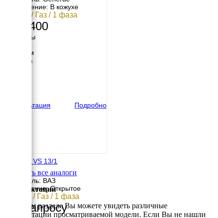
Исполнение: В кожухе
10 кВт / Газ / 1 фаза
854 400
Размеры
Длина
1232 мм
Ширина
648 мм
Высота
733 мм
вес
176 кг
Консультация
Подробно
Genese VS 13/1
Смотреть все аналоги
Двигатель: ВАЗ
Исполнение: Открытое
Комплектации
9.5 кВт / Газ / 1 фаза
По запросу
В данном разделе Вы можете увидеть различные
комплектации просматриваемой модели. Если Вы не нашли