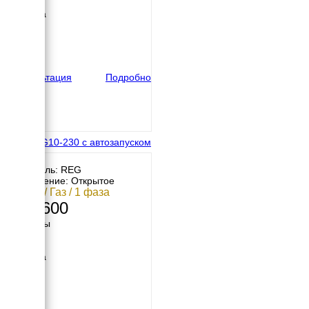
906 мм
Ширина
702 мм
Высота
600 мм
вес
133 кг
Консультация
Подробно
REG GG10-230 с автозапуском
Двигатель: REG
Исполнение: Открытое
10 кВт / Газ / 1 фаза
338 600
Размеры
Длина
906 мм
Ширина
702 мм
Высота
600 мм
вес
133 кг