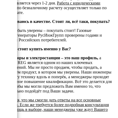
осуществляется через 1-2 дня.
Работа с юридическими
лицами
по безналичному расчету осуществляет только по
предоплате.
Я сомневаюсь в качестве. Стоит ли, всё таки, покупать?
Можете быть уверены – покупать стоит! Газовые
электрогенераторы РусИнжГрупп проверены годами и
тысчами Российских потребителей.
Почему стоит купить именно у Вас?
Генераторы и электростанции – это наш профиль,
а
техника REG является одним из наших ключевых
направлений. Мы не просто продаем, чтобы продать, а
реализуем продукт, в котором мы уверены. Наши инженеры
знают эту технику вдоль и поперёк, а менеджеры проходят
постоянное повышение квалификации. Всё это делается для
того, чтобы мы могли предложить Вам именно то, что
оптимально подойдёт под Ваши задачи.
Надеемся, что мы смогли дать ответы на все основные
вопросы. Если же требуется более подробная консультация
или помощь в выборе, наши менеджеры уже ждут Вашего
звонка.