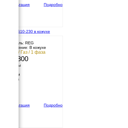
Консультация
Подробно
REG GG10-230 в кожухе
Двигатель: REG
Исполнение: В кожухе
10 кВт / Газ / 1 фаза
340 800
Размеры
Длина
1200 мм
Ширина
720 мм
Высота
660 мм
вес
245 кг
Консультация
Подробно