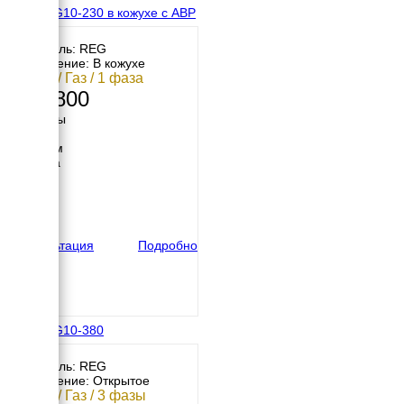
REG GG10-230 в кожухе с АВР
Двигатель: REG
Исполнение: В кожухе
10 кВт / Газ / 1 фаза
385 800
Размеры
Длина
1200 мм
Ширина
720 мм
Высота
660 мм
вес
245 кг
Консультация
Подробно
REG GG10-380
Двигатель: REG
Исполнение: Открытое
10 кВт / Газ / 3 фазы