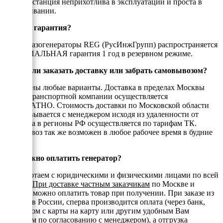
Электростанция неприхотлива в эксплуатации и проста в
обслуживании.
Есть ли гарантия?
На все газогенераторы REG (РусИнжГрупп) распространяется
ОФИЦИАЛЬНАЯ гарантия 1 год в резервном режиме.
Можно ли заказать доставку или забрать самовывозом?
Возможны любые варианты. Доставка в пределах Москвы
или до транспортной компании осуществляется
БЕСПЛАТНО. Стоимость доставки по Московской области
согласовывается с менеджером исходя из удаленности от
МКАД, а в регионы РФ осуществляется по тарифам ТК.
Самовывоз так же возможен в любое рабочее время в будние
дни.
Как можно оплатить генератор?
Мы работаем с юридическими и физическими лицами по всей
России.
При доставке частным заказчикам
по Москве и
области можно оплатить товар при получении. При заказе из
регионов России, сперва производится оплата (через банк,
переводом с карты на карту или другим удобным Вам
способом по согласованию с менеджером), а отгрузка