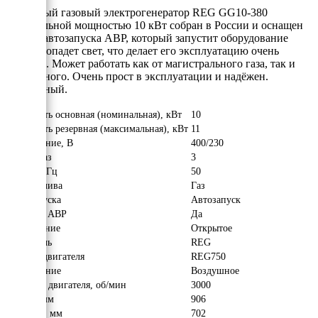
Надёжный газовый электрогенератор REG GG10-380
номинальной мощностью 10 кВт собран в России и оснащен
блоком автозапуска АВР, который запустит оборудование
когда пропадет свет, что делает его эксплуатацию очень
удобной. Может работать как от магистрального газа, так и
сжиженного. Очень прост в эксплуатации и надёжен.
Трёхфазный.
Мощность основная (номинальная), кВт
10
Мощность резервная (максимальная), кВт
11
Напряжение, В
400/230
Число фаз
3
Частота, Гц
50
Вид топлива
Газ
Тип запуска
Автозапуск
Наличие АВР
Да
Исполнение
Открытое
Двигатель
REG
Модель двигателя
REG750
Охлаждение
Воздушное
Обороты двигателя, об/мин
3000
Длина, мм
906
Ширина, мм
702