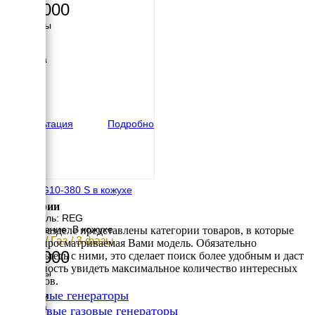
297 000
Размеры
Длина
906 мм
Ширина
702 мм
Высота
600 мм
вес
133 кг
Консультация
Подробно
REG GG10-380 S в кожухе
Категории
Двигатель: REG
Исполнение: В кожухе
В этом разделе представлены категории товаров, в которые
10 кВт / Газ / 3 фазы
входит просматриваемая Вами модель. Обязательно
347 000
ознакомьтесь с ними, это сделает поиск более удобным и даст
возможность увидеть максимальное количество интересных
Размеры
вариантов.
Длина
✔
Газовые генераторы
1200 мм
Ширина
✔
Бытовые газовые генераторы