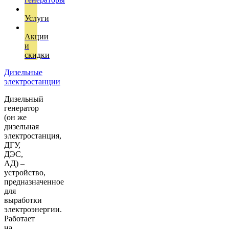
Услуги
Акции
и
скидки
Дизельные
электростанции
Дизельный
генератор
(он же
дизельная
электростанция,
ДГУ,
ДЭС,
АД) –
устройство,
предназначенное
для
выработки
электроэнергии.
Работает
на