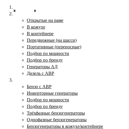
Главная
x
x
x
x
x
x
x
x
x
x
x
x
x
x
x
x
x
x
Дизельные электростанции
Открытые на раме
В кожухе
В контейнере
Передвижные (на шасси)
Портативные (переносные)
Подбор по мощности
Подбор по бренду
Генераторы АД
Дизель с АВР
Бензогенераторы
Бензо с АВР
Инверторные генераторы
Подбор по мощности
Подбор по бренду
Трёхфазные бензогенераторы
Однофазные бензогенераторы
Бензогенераторы в кожухе/контейнере