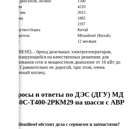
Обороты двигателя, об/мин
1500
Длина, мм
4210
Ширина, мм
2015
Высота, мм
1885
Вес, кг
1197
Производство/сборка
Китай
Производитель
Mitsudiesel (Китай)
Гарантия
12 месяцев
MITSUDIESEL - бренд дизельных электрогенераторов,
специализирующийся на качественных решениях для
резервирования сети в мощностном диапазоне от 16 кВт до
150 кВт. Сравнительно не дорогой, при этом, очень
качественный китаец.
Вопросы и ответы по ДЭС (ДГУ) МД
ЭД-30С-Т400-2РКМ29 на шасси с АВР
Как у Mitsudiesel обстоят дела с сервисом и запчастями?