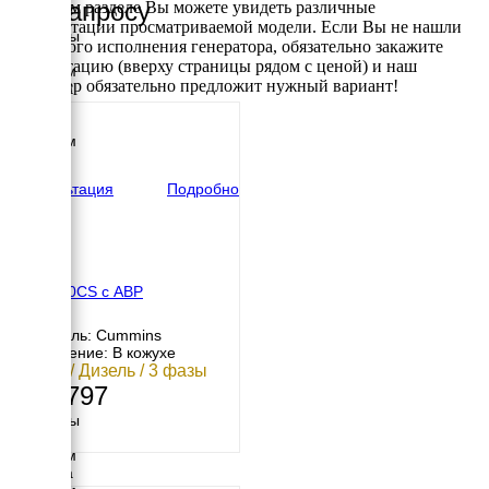
По запросу
В данном разделе Вы можете увидеть различные
комплектации просматриваемой модели. Если Вы не нашли
Размеры
требуемого исполнения генератора, обязательно закажите
Длина
консультацию (вверху страницы рядом с ценой) и наш
2280 мм
менеджер обязательно предложит нужный вариант!
Ширина
910 мм
Высота
1230 мм
вес
1006 кг
Консультация
Подробно
MGEp30CS с АВР
Двигатель: Cummins
Исполнение: В кожухе
30 кВт / Дизель / 3 фазы
977 797
Размеры
Длина
2230 мм
Ширина