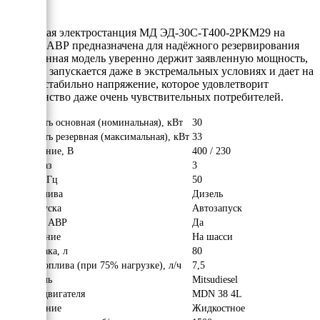
Дизельная электростанция МД ЭД-30С-Т400-2РКМ29 на
шасси с АВР предназначена для надёжного резервирования
сети. Данная модель уверенно держит заявленную мощность,
отлично запускается даже в экстремальных условиях и дает на
выходе стабильно напряжение, которое удовлетворит
большинство даже очень чувствительных потребителей.
Мощность основная (номинальная), кВт
30
Мощность резервная (максимальная), кВт
33
Напряжение, В
400 / 230
Число фаз
3
Частота, Гц
50
Вид топлива
Дизель
Тип запуска
Автозапуск
Наличие АВР
Да
Исполнение
На шасси
Объём бака, л
80
Расход топлива (при 75% нагрузке), л/ч
7,5
Двигатель
Mitsudiesel
Модель двигателя
MDN 38 4L
Охлаждение
Жидкостное