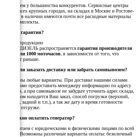
Лучше чем у большинства конкурентов. Сервисные центры
есть во всех крупных городах, на складах в Москве и Ростове-
на-Дону в наличии имеются почти все расходные материалы
и рем комплекты.
Есть ли гарантия?
На всю продукцию
МИТСУДИЗЕЛЬ распространяется
гарантия производителя
2 года или 1000 моточасов
, в зависимости от того, что
наступит раньше.
Можно ли заказать доставку или забрать самовывозом?
Возможны любые варианты. При доставке нашими силами
необходимо предоставить менеджеру информацию по адресу
доставки, а при самовывозе не забудьте уточнить адрес склада,
на котором находится Ваш заказ, способ погрузки (верхний,
боковой, задний и т.п.), а так же дату и время готовности
товара к отгрузке.
Как можно оплатить генератор?
Мы работаем с юридическими и физическими лицами по всей
России. Возможны различные варианты оплаты: безнличный