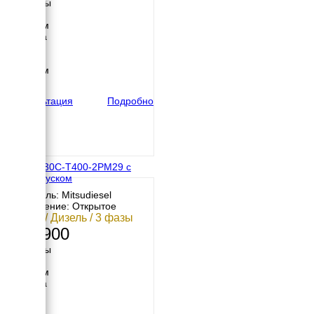
Размеры
Длина
1700 мм
Ширина
800 мм
Высота
1230 мм
вес
644 кг
Консультация
Подробно
МД АД-30С-Т400-2РМ29 с
автозапуском
Двигатель: Mitsudiesel
Исполнение: Открытое
30 кВт / Дизель / 3 фазы
534 900
Размеры
Длина
1700 мм
Ширина
800 мм
Высота