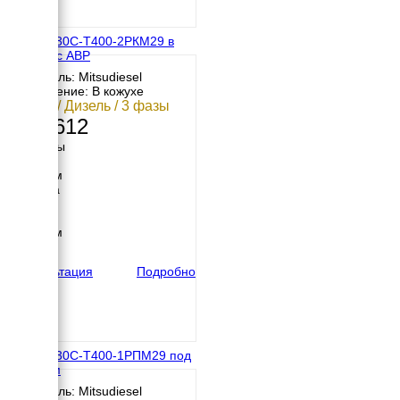
МД АД-30С-Т400-2РКМ29 в
кожухе с АВР
Двигатель: Mitsudiesel
Исполнение: В кожухе
30 кВт / Дизель / 3 фазы
607 612
Размеры
Длина
2250 мм
Ширина
900 мм
Высота
1250 мм
вес
897 кг
Консультация
Подробно
МД АД-30С-Т400-1РПМ29 под
капотом
Двигатель: Mitsudiesel