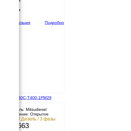
1060 мм
Высота
1680 мм
вес
1000 кг
Консультация
Подробно
МД АД-30С-Т400-1РМ29
Двигатель: Mitsudiesel
Исполнение: Открытое
30 кВт / Дизель / 3 фазы
457 663