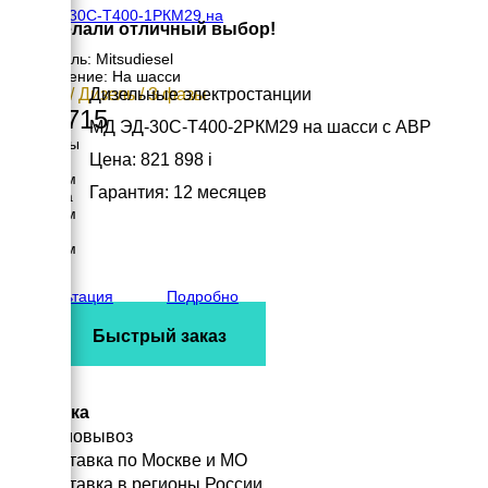
МД ЭД-30С-Т400-1РКМ29 на
Вы сделали отличный выбор!
шасси
Двигатель: Mitsudiesel
Исполнение: На шасси
30 кВт / Дизель / 3 фазы
Дизельные электростанции
668 715
МД ЭД-30С-Т400-2РКМ29 на шасси с АВР
Размеры
Цена: 821 898
i
Длина
4210 мм
Гарантия: 12 месяцев
Ширина
2015 мм
Высота
1885 мм
вес
1197 кг
Консультация
Подробно
Быстрый заказ
Доставка
Самовывоз
Доставка по Москве и МО
Доставка в регионы России