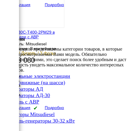
Консультация
Подробно
МД АД-30С-Т400-2РМ29 в
контейнере с АВР
Категории
Двигатель: Mitsudiesel
Исполнение: В контейнере
В этом разделе представлены категории товаров, в которые
30 кВт / Дизель / 3 фазы
входит просматриваемая Вами модель. Обязательно
1 133 080
ознакомьтесь с ними, это сделает поиск более удобным и даст
возможность увидеть максимальное количество интересных
Размеры
вариантов.
Длина
✔
Дизельные электростанции
3000 мм
Ширина
✔
Передвижные (на шасси)
2300 мм
✔
Генераторы АД
Высота
✔
2470 мм
Генераторы АД-30
вес
✔
Дизель с АВР
1994 кг
Консультация
✔
Подробно
Генераторы Mitsudiesel
✔
Дизель-генераторы 30-32 кВт
×