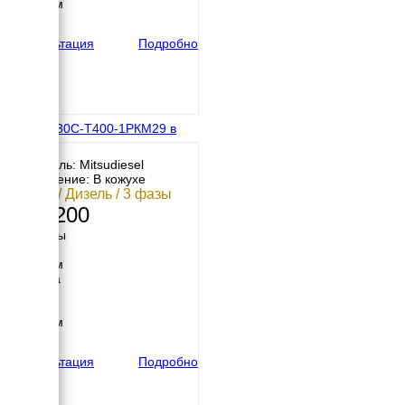
1230 мм
вес
644 кг
Консультация
Подробно
МД АД-30С-Т400-1РКМ29 в
кожухе
Двигатель: Mitsudiesel
Исполнение: В кожухе
30 кВт / Дизель / 3 фазы
529 200
Размеры
Длина
2250 мм
Ширина
900 мм
Высота
1250 мм
вес
897 кг
Консультация
Подробно