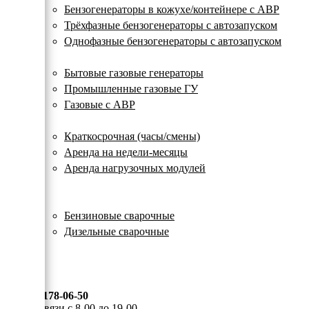
с
Бензогенераторы в кожухе/контейнере с АВР
автозапуском
Трёхфазные бензогенераторы с автозапуском
Однофазные бензогенераторы с автозапуском
Газовые генераторы
Бытовые газовые генераторы
Промышленные газовые ГУ
Газовые с АВР
Аренда генераторов
Краткосрочная (часы/смены)
Аренда на недели-месяцы
Аренда нагрузочных модулей
Электростанции бу
Сварочные генераторы
Бензиновые сварочные
Дизельные сварочные
ОПЛАТА И ДОСТАВКА
КОНТАКТЫ
8 (495) 178-06-50
Мы на связи с 8-00 до 19-00