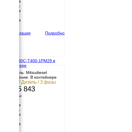
2100 мм
Ширина
1053 мм
Высота
1602 мм
вес
799 кг
Консультация
Подробно
МД АД-30С-Т400-1РМ29 в
контейнере
Двигатель: Mitsudiesel
Исполнение: В контейнере
30 кВт / Дизель / 3 фазы
1 055 843
Размеры
Длина
3000 мм
Ширина
2300 мм
Высота
2470 мм
вес
1994 кг