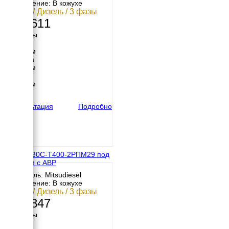
Исполнение: В кожухе
30 кВт / Дизель / 3 фазы
544 611
Размеры
Длина
2100 мм
Ширина
1053 мм
Высота
1602 мм
вес
799 кг
Консультация
Подробно
МД АД-30С-Т400-2РПМ29 под
капотом с АВР
Двигатель: Mitsudiesel
Исполнение: В кожухе
30 кВт / Дизель / 3 фазы
621 847
Размеры
Длина