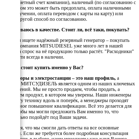
(на рассчетный счет компании), наличный (по согласованию с
енеджером это может быть предоплата, оплата наличиными
при получении, оплата переводом с карты на карту) или
любой другой способ по согласованию.
Я сомневаюсь в качестве. Стоит ли, всё таки, покупать?
Если Вы ищете надёжный резервный генератор – покупать
стоит! Компания MITSUDIESEL уже много лет в нашей
стране, а спрос на нё продукцию только растёт. "Расходники"
и запчасти всегда в наличии.
Почему стоит купить именно у Вас?
Генераторы и электростанции – это наш профиль,
а
техника МИТСУДИЗЕЛЬ является одним из наших ключевых
направлений. Мы не просто продаем, чтобы продать, а
реализуем продукт, в котором мы уверены. Наши инженеры
знают эту технику вдоль и поперёк, а менеджеры проходят
постоянное повышение квалификации. Всё это делается для
того, чтобы мы могли предложить Вам именно то, что
оптимально подойдёт под Ваши задачи.
Надеемся, что мы смогли дать ответы на все основные
вопросы. Если же требуется более подробная консультация
или помощь в выборе, наши менеджеры уже ждут Вашего