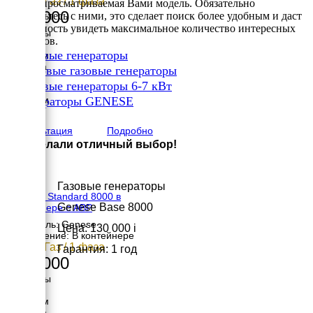
7 кВт / Газ / 1 фаза
входит просматриваемая Вами модель. Обязательно
275 000
ознакомьтесь с ними, это сделает поиск более удобным и даст
возможность увидеть максимальное количество интересных
Размеры
вариантов.
Длина
✔
Газовые генераторы
1200 мм
Ширина
✔
Бытовые газовые генераторы
900 мм
✔
Газовые генераторы 6-7 кВт
Высота
✔
1000 мм
Генераторы GENESE
вес
×
175 кг
Консультация
Подробно
Вы сделали отличный выбор!
Газовые генераторы
Genese Standard 8000 в
Genese Base 8000
контейнере с АВР
Двигатель: Genese
Цена: 130 000
i
Исполнение: В контейнере
7 кВт / Газ / 1 фаза
Гарантия: 1 год
340 000
Размеры
Длина
1200 мм
Ширина