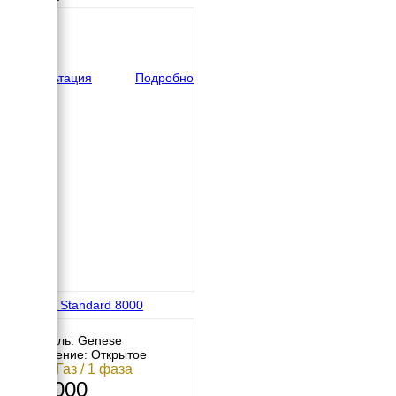
550 мм
Высота
610 мм
вес
94 кг
Консультация
Подробно
Genese Standard 8000
Двигатель: Genese
Исполнение: Открытое
7 кВт / Газ / 1 фаза
205 000