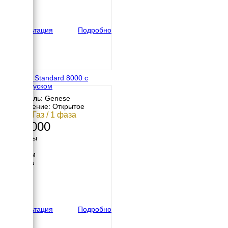
500 мм
вес
95 кг
Консультация
Подробно
Genese Standard 8000 с
автозапуском
Двигатель: Genese
Исполнение: Открытое
7 кВт / Газ / 1 фаза
240 000
Размеры
Длина
1000 мм
Ширина
600 мм
Высота
600 мм
вес
125 кг
Консультация
Подробно