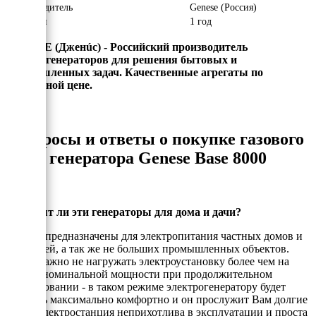
Производитель
Genese (Россия)
Гарантия
1 год
GENESE (Джен
ú
с) - Российский производитель
электрогенераторов для решения бытовых и
промышленных задач. Качественные агрегаты по
адекватной цене.
Вопросы и ответы о покупке газового
генератора Genese Base 8000
Подходят ли эти генераторы для дома и дачи?
Да, они предназначены для электропитания частных домов и
коттеджей, а так же не больших промышленных объектов.
Очень важно не нагружать электроустановку более чем на
80% от номинальной мощности при продолжительном
использовании - в таком режиме электрогенератору будет
работать максимально комфортно и он прослужит Вам долгие
годы. Электростанция неприхотлива в эксплуатации и проста