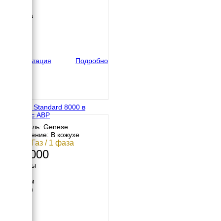
730 мм
Ширина
600 мм
Высота
500 мм
вес
125 кг
Консультация
Подробно
Genese Standard 8000 в
кожухе с АВР
Двигатель: Genese
Исполнение: В кожухе
7 кВт / Газ / 1 фаза
300 000
Размеры
Длина
1030 мм
Ширина
630 мм
Высота
600 мм
вес