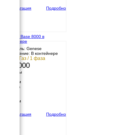
165 кг
Консультация
Подробно
Genese Base 8000 в
контейнере
Двигатель: Genese
Исполнение: В контейнере
7 кВт / Газ / 1 фаза
230 000
Размеры
Длина
1200 мм
Ширина
900 мм
Высота
1000 мм
вес
175 кг
Консультация
Подробно