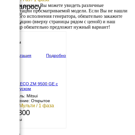
По запросу
В данном разделе Вы можете увидеть различные
комплектации просматриваемой модели. Если Вы не нашли
Размеры
требуемого исполнения генератора, обязательно закажите
Длина
консультацию (вверху страницы рядом с ценой) и наш
1500 мм
менеджер обязательно предложит нужный вариант!
Ширина
850 мм
Высота
1200 мм
вес
390 кг
Консультация
Подробно
MITSUI ECO ZM 9500 GE с
автозапуском
Двигатель: Mitsui
Исполнение: Открытое
7 кВт / Мульти / 1 фаза
167 800
Размеры
Длина
725 мм
Ширина