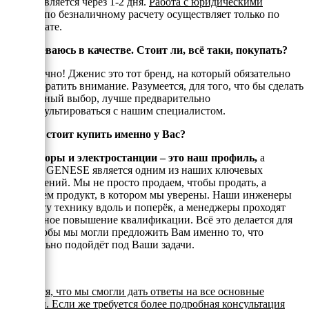
осуществляется через 1-2 дня.
Работа с юридическими
лицами
по безналичному расчету осуществляет только по
предоплате.
Я сомневаюсь в качестве. Стоит ли, всё таки, покупать?
Да, конечно! Дженис это тот бренд, на который обязательно
стоит обратить внимание. Разумеется, для того, что бы сделать
правильный выбор, лучше предварительно
проконсультироваться с нашим специалистом.
Почему стоит купить именно у Вас?
Генераторы и электростанции – это наш профиль,
а
техника GENESE является одним из наших ключевых
направлений. Мы не просто продаем, чтобы продать, а
реализуем продукт, в котором мы уверены. Наши инженеры
знают эту технику вдоль и поперёк, а менеджеры проходят
постоянное повышение квалификации. Всё это делается для
того, чтобы мы могли предложить Вам именно то, что
оптимально подойдёт под Ваши задачи.
Надеемся, что мы смогли дать ответы на все основные
вопросы. Если же требуется более подробная консультация