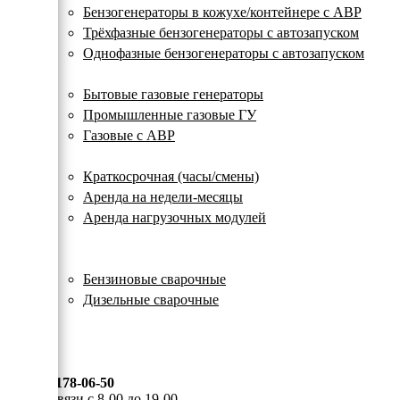
с
Бензогенераторы в кожухе/контейнере с АВР
автозапуском
Трёхфазные бензогенераторы с автозапуском
Однофазные бензогенераторы с автозапуском
Газовые генераторы
Бытовые газовые генераторы
Промышленные газовые ГУ
Газовые с АВР
Аренда генераторов
Краткосрочная (часы/смены)
Аренда на недели-месяцы
Аренда нагрузочных модулей
Электростанции бу
Сварочные генераторы
Бензиновые сварочные
Дизельные сварочные
ОПЛАТА И ДОСТАВКА
КОНТАКТЫ
8 (495) 178-06-50
Мы на связи с 8-00 до 19-00