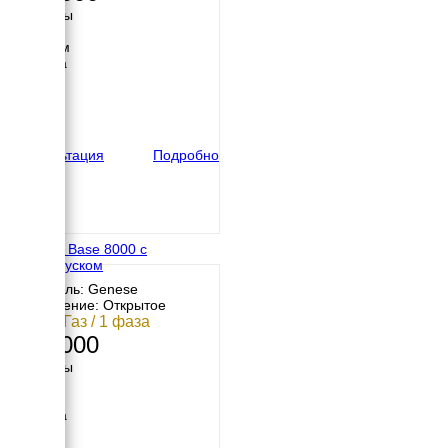
Размеры
Длина
1000 мм
Ширина
600 мм
Высота
600 мм
вес
125 кг
Консультация
Подробно
Genese Base 8000 с
автозапуском
Двигатель: Genese
Исполнение: Открытое
7 кВт / Газ / 1 фаза
175 000
Размеры
Длина
730 мм
Ширина
600 мм
Высота