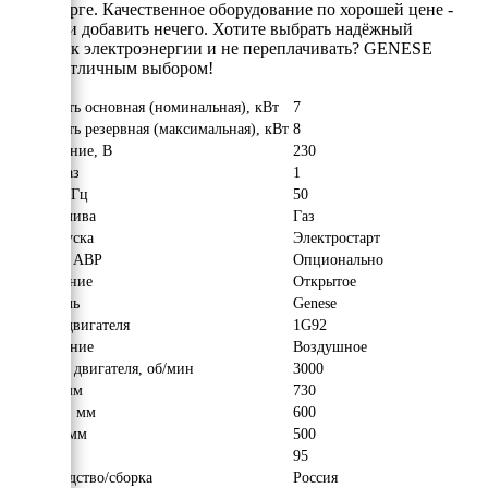
Петербурге. Качественное оборудование по хорошей цене -
больше и добавить нечего. Хотите выбрать надёжный
источник электроэнергии и не переплачивать? GENESE
станет отличным выбором!
Мощность основная (номинальная), кВт
7
Мощность резервная (максимальная), кВт
8
Напряжение, В
230
Число фаз
1
Частота, Гц
50
Вид топлива
Газ
Тип запуска
Электростарт
Наличие АВР
Опционально
Исполнение
Открытое
Двигатель
Genese
Модель двигателя
1G92
Охлаждение
Воздушное
Обороты двигателя, об/мин
3000
Длина, мм
730
Ширина, мм
600
Высота, мм
500
Вес, кг
95
Производство/сборка
Россия