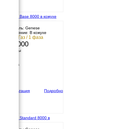
Genese Base 8000 в кожухе
Двигатель: Genese
Исполнение: В кожухе
7 кВт / Газ / 1 фаза
197 000
Размеры
Длина
730 мм
Ширина
600 мм
Высота
500 мм
вес
125 кг
Консультация
Подробно
Genese Standard 8000 в
кожухе