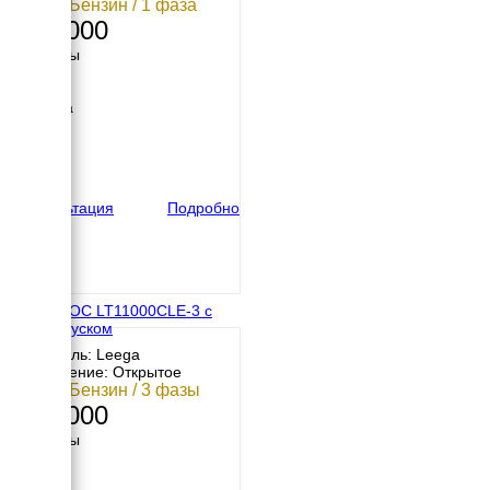
9 кВт / Бензин / 1 фаза
295 000
Размеры
Длина
105 мм
Ширина
680 мм
Высота
790 мм
вес
155 кг
Консультация
Подробно
АМПЕРОС LT11000CLE-3 с
автозапуском
Двигатель: Leega
Исполнение: Открытое
9 кВт / Бензин / 3 фазы
203 000
Размеры
Длина
960 мм