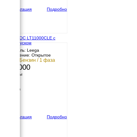
140 кг
Консультация
Подробно
АМПЕРОС LT11000CLE с
автозапуском
Двигатель: Leega
Исполнение: Открытое
9 кВт / Бензин / 1 фаза
190 000
Размеры
Длина
960 мм
Ширина
580 мм
Высота
700 мм
вес
140 кг
Консультация
Подробно