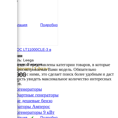
Ширина
580 мм
Высота
700 мм
вес
140 кг
Консультация
Подробно
АМПЕРОС LT11000CLE-3 в
кожухе
Категории
Двигатель: Leega
Исполнение: В кожухе
В этом разделе представлены категории товаров, в которые
9 кВт / Бензин / 3 фазы
входит просматриваемая Вами модель. Обязательно
268 000
ознакомьтесь с ними, это сделает поиск более удобным и даст
возможность увидеть максимальное количество интересных
Размеры
вариантов.
Длина
✔
Бензогенераторы
105 мм
Ширина
✔
Стандартные генераторы
680 мм
✔
Самые дешевые бензо
Высота
✔
790 мм
Генераторы Амперос
вес
✔
Бензогенераторы 9 кВт
155 кг
Консультация
✔
Подробно