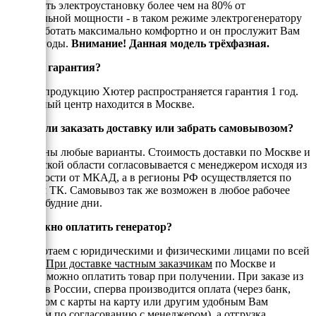
нагружать электроустановку более чем на 80% от
номинальной мощности - в таком режиме электрогенератору
будет работать максимально комфортно и он прослужит Вам
долгие годы.
Внимание! Данная модель трёхфазная.
Есть ли гарантия?
На всю продукцию Хютер распространяется гарантия 1 год.
Сервисный центр находится в Москве.
Можно ли заказать доставку или забрать самовывозом?
Возможны любые варианты. Стоимость доставки по Москве и
Московской области согласовывается с менеджером исходя из
удаленности от МКАД, а в регионы РФ осуществляется по
тарифам ТК. Самовывоз так же возможен в любое рабочее
время в будние дни.
Как можно оплатить генератор?
Мы работаем с юридическими и физическими лицами по всей
России.
При доставке частным заказчикам
по Москве и
области можно оплатить товар при получении. При заказе из
регионов России, сперва производится оплата (через банк,
переводом с карты на карту или другим удобным Вам
способом по согласованию с менеджером), а отгрузка