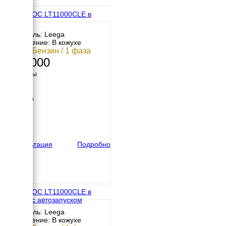
АМПЕРОС LT11000CLE в
кожухе
Двигатель: Leega
Исполнение: В кожухе
9 кВт / Бензин / 1 фаза
263 000
Размеры
Длина
105 мм
Ширина
680 мм
Высота
790 мм
вес
155 кг
Консультация
Подробно
АМПЕРОС LT11000CLE в
кожухе с автозапуском
Двигатель: Leega
Исполнение: В кожухе