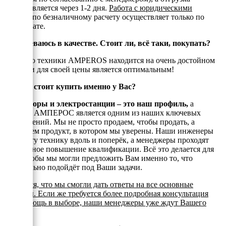
осуществляется через 1-2 дня.
Работа с юридическими
лицами
по безналичному расчету осуществляет только по
предоплате.
Я сомневаюсь в качестве. Стоит ли, всё таки, покупать?
Качество техники AMPEROS находится на очень достойном
уровне и для своей цены является оптимальным!
Почему стоит купить именно у Вас?
Генераторы и электростанции – это наш профиль,
а
техника АМПЕРОС является одним из наших ключевых
направлений. Мы не просто продаем, чтобы продать, а
реализуем продукт, в котором мы уверены. Наши инженеры
знают эту технику вдоль и поперёк, а менеджеры проходят
постоянное повышение квалификации. Всё это делается для
того, чтобы мы могли предложить Вам именно то, что
оптимально подойдёт под Ваши задачи.
Надеемся, что мы смогли дать ответы на все основные
вопросы. Если же требуется более подробная консультация
или помощь в выборе, наши менеджеры уже ждут Вашего
звонка.