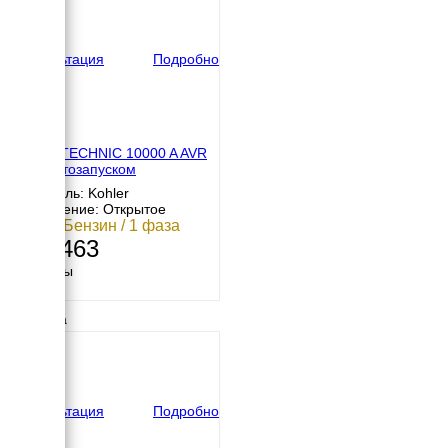
620 мм
вес
110 кг
Консультация
Подробно
SDMO TECHNIC 10000 A AVR
C5 с автозапуском
Двигатель: Kohler
Исполнение: Открытое
9 кВт / Бензин / 1 фаза
453 463
Размеры
Длина
895 мм
Ширина
570 мм
Высота
770 мм
вес
167 кг
Консультация
Подробно