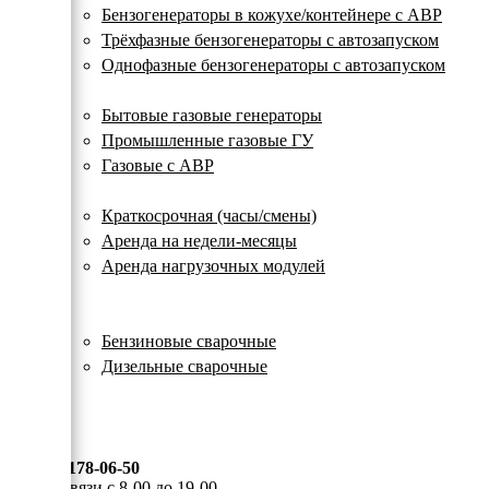
с
Бензогенераторы в кожухе/контейнере с АВР
автозапуском
Трёхфазные бензогенераторы с автозапуском
Однофазные бензогенераторы с автозапуском
Газовые генераторы
Бытовые газовые генераторы
Промышленные газовые ГУ
Газовые с АВР
Аренда генераторов
Краткосрочная (часы/смены)
Аренда на недели-месяцы
Аренда нагрузочных модулей
Электростанции бу
Сварочные генераторы
Бензиновые сварочные
Дизельные сварочные
ОПЛАТА И ДОСТАВКА
КОНТАКТЫ
8 (495) 178-06-50
Мы на связи с 8-00 до 19-00