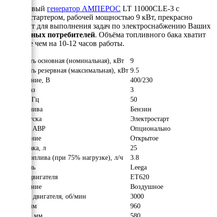
Бензиновый
генератор АМПЕРОС
LT 11000CLE-3 с
электростартером, рабочей мощностью 9 кВт, прекрасно
подойдёт для выполнения задач по электроснабжению Ваших
трёхфазных потребителей
. Объёма топливного бака хватит
не менее чем на 10-12 часов работы.
Мощность основная (номинальная), кВт
9
Мощность резервная (максимальная), кВт
9.5
Напряжение, В
400/230
Число фаз
3
Частота, Гц
50
Вид топлива
Бензин
Тип запуска
Электростарт
Наличие АВР
Опционально
Исполнение
Открытое
Объём бака, л
25
Расход топлива (при 75% нагрузке), л/ч
3.8
Двигатель
Leega
Модель двигателя
ET620
Охлаждение
Воздушное
Обороты двигателя, об/мин
3000
Длина, мм
960
Ширина, мм
580