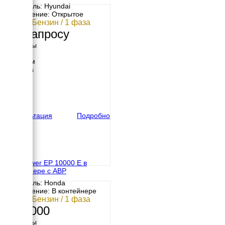
Двигатель: Hyundai
Исполнение: Открытое
9 кВт / Бензин / 1 фаза
По запросу
Размеры
Длина
1060 мм
Ширина
840 мм
Высота
730 мм
вес
170 кг
Консультация
Подробно
Europower EP 10000 Е в
контейнере с АВР
Двигатель: Honda
Исполнение: В контейнере
9 кВт / Бензин / 1 фаза
719 000
Размеры