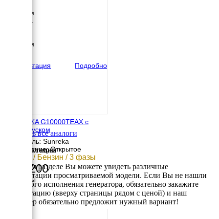
Длина
1600 мм
Ширина
900 мм
Высота
1250 мм
вес
266 кг
Консультация
Подробно
SUNREKA G10000TEAX с
автозапуском
Смотреть все аналоги
Двигатель: Sunreka
Исполнение: Открытое
Комплектации
9.2 кВт / Бензин / 3 фазы
169 200
В данном разделе Вы можете увидеть различные
комплектации просматриваемой модели. Если Вы не нашли
Размеры
требуемого исполнения генератора, обязательно закажите
Длина
консультацию (вверху страницы рядом с ценой) и наш
740 мм
менеджер обязательно предложит нужный вариант!
Ширина
562 мм
Высота