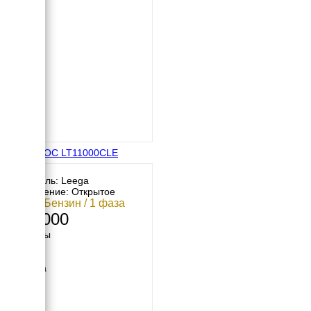
АМПЕРОС LT11000CLE
Двигатель: Leega
Исполнение: Открытое
9 кВт / Бензин / 1 фаза
158 000
Размеры
Длина
960 мм
Ширина
580 мм
Высота
700 мм
вес