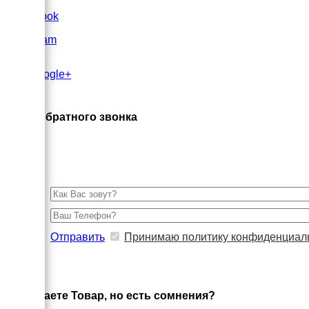
FaceBook
Instagram
Google+
×
Заказ обратного звонка
Отправить
Принимаю политику конфиденциал
×
Выбираете Товар, но есть сомнения?