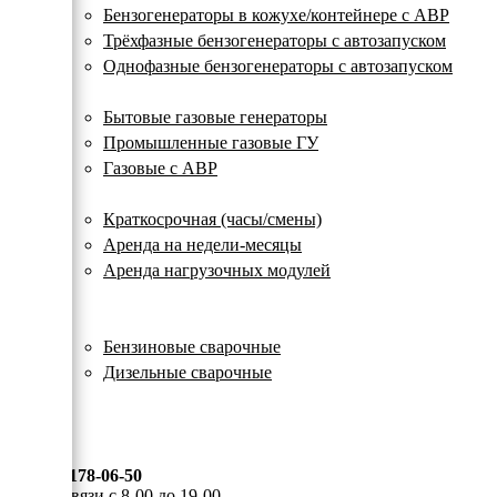
с
Бензогенераторы в кожухе/контейнере с АВР
автозапуском
Трёхфазные бензогенераторы с автозапуском
Однофазные бензогенераторы с автозапуском
Газовые генераторы
Бытовые газовые генераторы
Промышленные газовые ГУ
Газовые с АВР
Аренда генераторов
Краткосрочная (часы/смены)
Аренда на недели-месяцы
Аренда нагрузочных модулей
Электростанции бу
Сварочные генераторы
Бензиновые сварочные
Дизельные сварочные
ОПЛАТА И ДОСТАВКА
КОНТАКТЫ
8 (495) 178-06-50
Мы на связи с 8-00 до 19-00