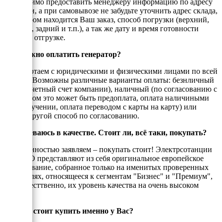
необходимо предоставить менеджеру информацию по адресу
доставки, а при самовывозе не забудьте уточнить адрес склада,
на котором находится Ваш заказ, способ погрузки (верхний,
боковой, задний и т.п.), а так же дату и время готовности
товара к отгрузке.
Как можно оплатить генератор?
Мы работаем с юридическими и физическими лицами по всей
России. Возможны различные варианты оплаты: безнличный
(на рассчетный счет компании), наличный (по согласованию с
енеджером это может быть предоплата, оплата наличиными
при получении, оплата переводом с карты на карту) или
любой другой способ по согласованию.
Я сомневаюсь в качестве. Стоит ли, всё таки, покупать?
С уверенностью заявляем – покупать стоит! Электрсотанции
ЭНЕРГО представляют из себя оригинальное европейское
оборудование, собранное только на именитых проверенных
двигателях, относящееся к сегментам "Бизнес" и "Премиум",
а, ссотвесттвенно, их уровень качества на очень высоком
уровне!
Почему стоит купить именно у Вас?