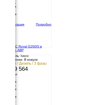
Ширина
1100 мм
Высота
1800 мм
вес
2320 кг
Консультация
Подробно
GENMAC Royal G250IS в
кожухе с АВР
Двигатель: Iveco
Исполнение: В кожухе
200 кВт / Дизель / 3 фазы
7 279 564
Размеры
Длина
3600 мм
Ширина
1226 мм
Высота
2000 мм
вес
2225 кг