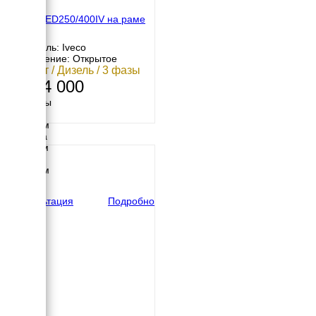
Energo ED250/400IV на раме
Двигатель: Iveco
Исполнение: Открытое
200 кВт / Дизель / 3 фазы
2 584 000
Размеры
Длина
3000 мм
Ширина
1170 мм
Высота
1793 мм
вес
2600 кг
Консультация
Подробно