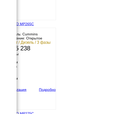
ENERGO MP265C
Двигатель: Cummins
Исполнение: Открытое
200 кВт / Дизель / 3 фазы
2 255 238
Размеры
Длина
2550 мм
Ширина
950 мм
Высота
1780 мм
вес
2100 кг
Консультация
Подробно
ENERGO MP275C