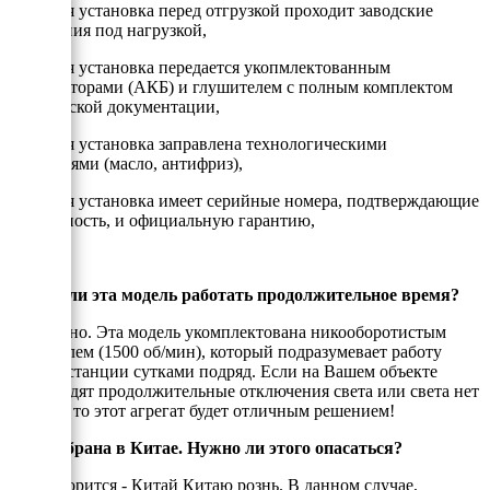
- Каждая установка перед отгрузкой проходит заводские
испытания под нагрузкой,
- Каждая установка передается укопмлектованным
аккумулторами (АКБ) и глушителем с полным комплектом
технической документации,
- Каждая установка заправлена технологическими
жидкостями (масло, антифриз),
- Каждая установка имеет серийные номера, подтверждающие
подлинность, и официальную гарантию,
Может ли эта модель работать продолжительное время?
Да, можно. Эта модель укомплектована никооборотистым
двигателем (1500 об/мин), который подразумевает работу
электростанции сутками подряд. Если на Вашем объекте
происходят продолжительные отключения света или света нет
вообще, то этот агрегат будет отличным решением!
ДГУ собрана в Китае. Нужно ли этого опасаться?
Как говорится - Китай Китаю рознь. В данном случае,