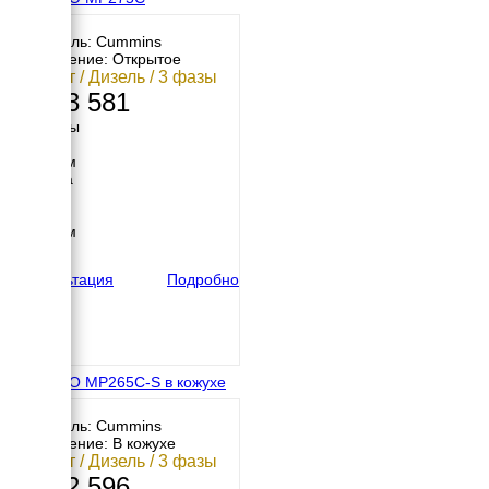
Двигатель: Cummins
Исполнение: Открытое
200 кВт / Дизель / 3 фазы
2 293 581
Размеры
Длина
2550 мм
Ширина
950 мм
Высота
1780 мм
вес
2100 кг
Консультация
Подробно
ENERGO MP265C-S в кожухе
Двигатель: Cummins
Исполнение: В кожухе
200 кВт / Дизель / 3 фазы
2 472 596