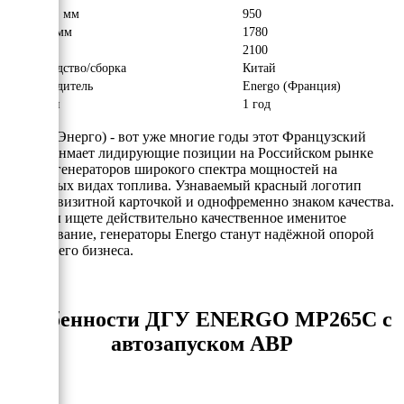
Ширина, мм
950
Высота, мм
1780
Вес, кг
2100
Производство/сборка
Китай
Производитель
Energo (Франция)
Гарантия
1 год
Energo (Энерго) - вот уже многие годы этот Французский
бренд занмает лидирующие позиции на Российском рынке
электрогенераторов широкого спектра мощностей на
различных видах топлива. Узнаваемый красный логотип
явлется визитной карточкой и однофременно знаком качества.
Если Вы ищете действительно качественное именитое
оборудование, генераторы Energo станут надёжной опорой
для Вашего бизнеса.
Особенности ДГУ ENERGO MP265C с
автозапуском АВР