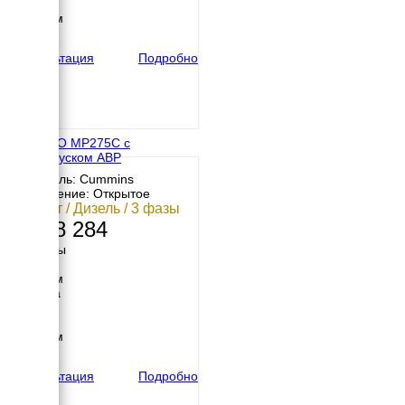
Высота
1750 мм
вес
2700 кг
Консультация
Подробно
ENERGO MP275C с
автозапуском АВР
Двигатель: Cummins
Исполнение: Открытое
200 кВт / Дизель / 3 фазы
2 408 284
Размеры
Длина
2550 мм
Ширина
950 мм
Высота
1780 мм
вес
2100 кг
Консультация
Подробно