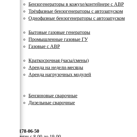
с
Бензогенераторы в кожухе/контейнере с АВР
автозапуском
Трёхфазные бензогенераторы с автозапуском
Однофазные бензогенераторы с автозапуском
Газовые генераторы
Бытовые газовые генераторы
Промышленные газовые ГУ
Газовые с АВР
Аренда генераторов
Краткосрочная (часы/смены)
Аренда на недели-месяцы
Аренда нагрузочных модулей
Электростанции бу
Сварочные генераторы
Бензиновые сварочные
Дизельные сварочные
ОПЛАТА И ДОСТАВКА
КОНТАКТЫ
8 (495) 178-06-50
Мы на связи с 8-00 до 19-00