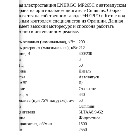
Дизельная электростанция ENERGO MP265C с автозапуском
АВР собрана на оригинальном двигателе Cummins. Сборка
осуществляется на собственном заводе ЭНЕРГО в Китае под
пристальным контролем специалистов из Франции. Данная
модель имеет высокий моторесурс и способна работать
круглосуочно в интенсивном режиме.
Мощность основная (номинальная), кВт
200
Мощность резервная (максимальная), кВт
212
Напряжение, В
400/230
Число фаз
3
Частота, Гц
50
Вид топлива
Дизель
Тип запуска
Автозапуск
Наличие АВР
Да
Исполнение
Открытое
Объём бака, л
340
Расход топлива (при 75% нагрузке), л/ч
53
Двигатель
Cummins
Модель двигателя
6LTAA8.9-G2
Охлаждение
Жидкостное
Обороты двигателя, об/мин
1500
Длина, мм
2550