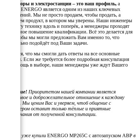
Генераторы и электростанции – это наш профиль,
а
техника ENERGO является одним из наших ключевых
направлений. Мы не просто продаем, чтобы продать, а
реализуем продукт, в котором мы уверены. Наши инженеры
знают эту технику вдоль и поперёк, а менеджеры проходят
постоянное повышение квалификации. Всё это делается для
того, чтобы мы могли предложить Вам именно то, что
оптимально подойдёт под Ваши задачи.
Надеемся, что мы смогли дать ответы на все основные
вопросы. Если же требуется более подробная консультация
или помощь в выборе, наши менеджеры уже ждут Вашего
звонка.
Внимание!
Приоритетом нашей компании является
отзывчивое и доброжелательное отношение к каждому
клиенту. Мы ценим Вас и уверяем, чтоб общение с
менеджером оставит только тёплые и приятные
воспоминания от полученной консультации.
Если Вы уже купили
ENERGO MP265C с автозапуском АВР
в