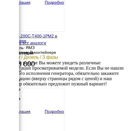
Консультация
Подробно
ТСС АД-200С-Т400-1РМ2 в
контейнере
Смотреть все аналоги
Двигатель: ЯМЗ
Исполнение: В контейнере
Комплектации
200 кВт / Дизель / 3 фазы
2 543 000
В данном разделе Вы можете увидеть различные
комплектации просматриваемой модели. Если Вы не нашли
Размеры
требуемого исполнения генератора, обязательно закажите
Длина
консультацию (вверху страницы рядом с ценой) и наш
4500 мм
менеджер обязательно предложит нужный вариант!
Ширина
2300 мм
Высота
2500 мм
вес
5100 кг
Консультация
Подробно