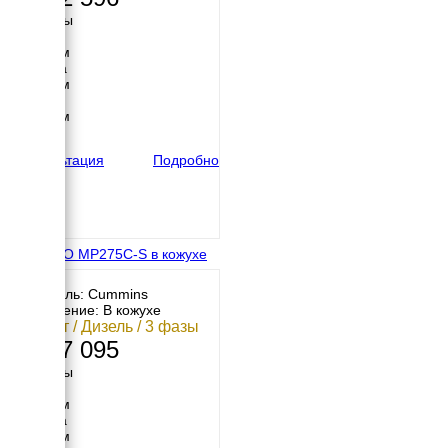
Размеры
Длина
3520 мм
Ширина
1220 мм
Высота
1950 мм
вес
2760 кг
Консультация
Подробно
ENERGO MP275C-S в кожухе
Двигатель: Cummins
Исполнение: В кожухе
200 кВт / Дизель / 3 фазы
2 617 095
Размеры
Длина
3400 мм
Ширина
1300 мм