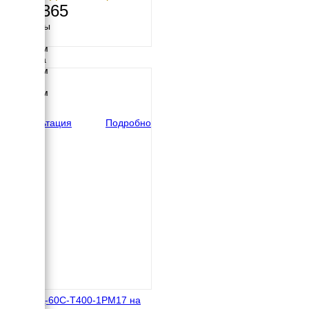
682 365
Размеры
Длина
2100 мм
Ширина
1053 мм
Высота
1602 мм
вес
1075 кг
Консультация
Подробно
ТСС АД-60С-Т400-1РМ17 на