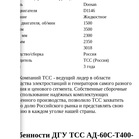
Двигатель
Doosan
Модель двигателя
D1146
Охлаждение
Жидкостное
Обороты двигателя, об/мин
1500
Длина, мм
3500
Ширина, мм
2300
Высота, мм
2350
Вес, кг
3018
Производство/сборка
Россия
Производитель
ТСС (Россия)
Гарантия
3 года
Группа Компаний ТСС - ведущий лидер в области
производства электростанций и генераторов самого разного
назначения и ценового сегмента. Собственные сборочные
цеха и использование надёжных комплектующих
отечественного производства, позволило ТСС захватить
заметную долю Российского рынка и представлять свою
продукцию в каждом уголке нашей страны.
Особенности ДГУ ТСС АД-60С-Т400-