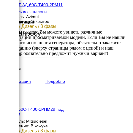
АЗИМУТ АД-60С-Т400-2РМ11
с АВР
Смотреть все аналоги
Двигатель: Azimut
Исполнение: Открытое
Комплектации
60 кВт / Дизель / 3 фазы
По запросу
В данном разделе Вы можете увидеть различные
комплектации просматриваемой модели. Если Вы не нашли
Размеры
требуемого исполнения генератора, обязательно закажите
Длина
консультацию (вверху страницы рядом с ценой) и наш
2200 мм
менеджер обязательно предложит нужный вариант!
Ширина
770 мм
Высота
1250 мм
вес
934 кг
Консультация
Подробно
МД АД-60С-Т400-1РПМ29 под
капотом
Двигатель: Mitsudiesel
Исполнение: В кожухе
60 кВт / Дизель / 3 фазы