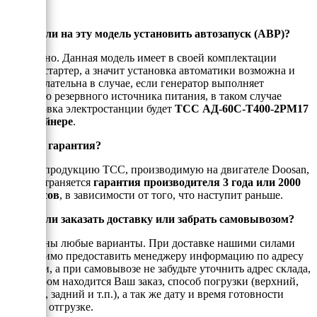
Можно ли на эту модель установить автозапуск (АВР)?
Да, можно. Данная модель имеет в своей комплектации
электростартер, а значит установка автоматики возможна и
даже желательна в случае, если генератор выполняет
функцию резервного источника питания, в таком случае
маркировка электростанции будет
ТСС АД-60С-Т400-2РМ17
в контейнере
.
Есть ли гарантия?
На всю продукцию ТСС, производимую на двигателе Doosan,
распространяется
гарантия производителя 3 года или 2000
моточасов
, в зависимости от того, что наступит раньше.
Можно ли заказать доставку или забрать самовывозом?
Возможны любые варианты. При доставке нашими силами
необходимо предоставить менеджеру информацию по адресу
доставки, а при самовывозе не забудьте уточнить адрес склада,
на котором находится Ваш заказ, способ погрузки (верхний,
боковой, задний и т.п.), а так же дату и время готовности
товара к отгрузке.