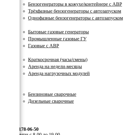
с
Бензогенераторы в кожухе/контейнере с АВР
автозапуском
Трёхфазные бензогенераторы с автозапуском
Однофазные бензогенераторы с автозапуском
Газовые генераторы
Бытовые газовые генераторы
Промышленные газовые ГУ
Газовые с АВР
Аренда генераторов
Краткосрочная (часы/смены)
Аренда на недели-месяцы
Аренда нагрузочных модулей
Электростанции бу
Сварочные генераторы
Бензиновые сварочные
Дизельные сварочные
ОПЛАТА И ДОСТАВКА
КОНТАКТЫ
8 (495) 178-06-50
Мы на связи с 8-00 до 19-00