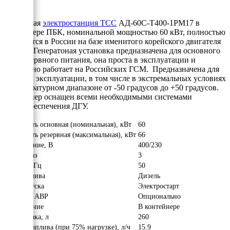
Дизельная
электростанция ТСС
АД-60С-Т400-1РМ17 в
контейнере ПБК, номинальной мощностью 60 кВт, полностью
собирается в России на базе именитого корейского двигателя
Doosan
. Генератоная установка предназначена для основного
или резервного питания, она проста в эксплуатации и
прекрасно работает на Российских ГСМ. Предназначена для
уличной эксплуатации, в том числе в экстремальных условиях
в температурном диапазоне от -50 градусов до +50 градусов.
Контейнер оснащен всеми необходимыми системами
жизнеобеспечения ДГУ.
Мощность основная (номинальная), кВт
60
Мощность резервная (максимальная), кВт
66
Напряжение, В
400/230
Число фаз
3
Частота, Гц
50
Вид топлива
Дизель
Тип запуска
Электростарт
Наличие АВР
Опционально
Исполнение
В контейнере
Объём бака, л
260
Расход топлива (при 75% нагрузке), л/ч
15.9