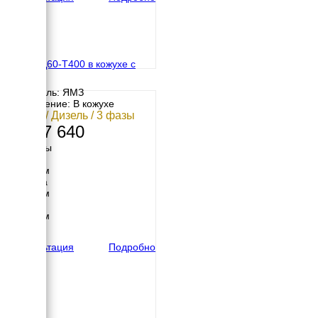
ЯМЗ АД60-T400 в кожухе с
АВР
Двигатель: ЯМЗ
Исполнение: В кожухе
60 кВт / Дизель / 3 фазы
3 457 640
Размеры
Длина
2220 мм
Ширина
1040 мм
Высота
1420 мм
вес
1950 кг
Консультация
Подробно