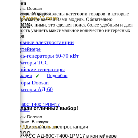
раме
Категории
Двигатель: Doosan
Исполнение: Открытое
В этом разделе представлены категории товаров, в которые
60 кВт / Дизель / 3 фазы
входит просматриваемая Вами модель. Обязательно
836 000
ознакомьтесь с ними, это сделает поиск более удобным и даст
возможность увидеть максимальное количество интересных
Размеры
вариантов.
Длина
✔
Дизельные электростанции
2400 мм
Ширина
✔
В контейнере
1050 мм
✔
Дизель-генераторы 60-70 кВт
Высота
✔
1520 мм
Генераторы ТСС
вес
✔
Российские генераторы
1218 кг
Консультация
✔
Подробно
Генераторы Doosan
✔
Генераторы АД-60
×
ТСС АД-60С-Т400-1РПМ17
Вы сделали отличный выбор!
под капотом
Двигатель: Doosan
Исполнение: В кожухе
60 кВт / Дизель / 3 фазы
Дизельные электростанции
892 000
ТСС АД-60С-Т400-1РМ17 в контейнере