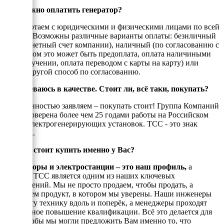
Как можно оплатить генератор?
Мы работаем с юридическими и физическими лицами по всей
России. Возможны различные варианты оплаты: безнличный
(на рассчетный счет компании), наличный (по согласованию с
енеджером это может быть предоплата, оплата наличиными
при получении, оплата переводом с карты на карту) или
любой другой способ по согласованию.
Я сомневаюсь в качестве. Стоит ли, всё таки, покупать?
С уверенностью заявляем – покупать стоит! Группа Компаний
ТСС проверена более чем 25 годами работы на Российском
рынке электрогенерирующих установок. ТСС - это знак
качества.
Почему стоит купить именно у Вас?
Генераторы и электростанции – это наш профиль,
а
техника ТСС является одним из наших ключевых
направлений. Мы не просто продаем, чтобы продать, а
реализуем продукт, в котором мы уверены. Наши инженеры
знают эту технику вдоль и поперёк, а менеджеры проходят
постоянное повышение квалификации. Всё это делается для
того, чтобы мы могли предложить Вам именно то, что