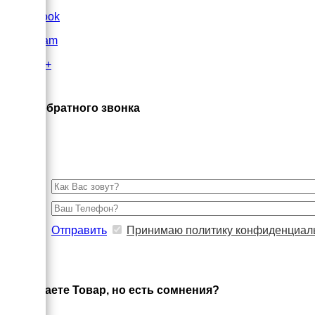
FaceBook
Instagram
Google+
×
Заказ обратного звонка
Отправить
Принимаю политику конфиденциал
×
Выбираете Товар, но есть сомнения?