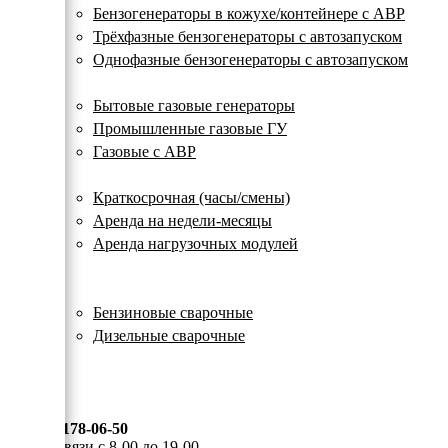
с
Бензогенераторы в кожухе/контейнере с АВР
автозапуском
Трёхфазные бензогенераторы с автозапуском
Однофазные бензогенераторы с автозапуском
Газовые генераторы
Бытовые газовые генераторы
Промышленные газовые ГУ
Газовые с АВР
Аренда генераторов
Краткосрочная (часы/смены)
Аренда на недели-месяцы
Аренда нагрузочных модулей
Электростанции бу
Сварочные генераторы
Бензиновые сварочные
Дизельные сварочные
ОПЛАТА И ДОСТАВКА
КОНТАКТЫ
8 (495) 178-06-50
Мы на связи с 8-00 до 19-00