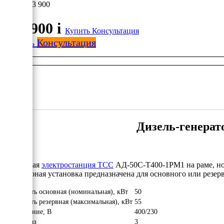
943 900
943 900
i
Купить
Консультация
Купить
Консультация
Дизель-генерат
Дизельная
электростанция ТСС
АД-50С-Т400-1РМ1 на раме, ном
Генератоная установка предназначена для основного или резер
Мощность основная (номинальная), кВт
50
Мощность резервная (максимальная), кВт
55
Напряжение, В
400/230
Число фаз
3