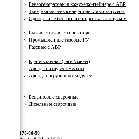
с
Бензогенераторы в кожухе/контейнере с АВР
автозапуском
Трёхфазные бензогенераторы с автозапуском
Однофазные бензогенераторы с автозапуском
Газовые генераторы
Бытовые газовые генераторы
Промышленные газовые ГУ
Газовые с АВР
Аренда генераторов
Краткосрочная (часы/смены)
Аренда на недели-месяцы
Аренда нагрузочных модулей
Электростанции бу
Сварочные генераторы
Бензиновые сварочные
Дизельные сварочные
ОПЛАТА И ДОСТАВКА
КОНТАКТЫ
8 (495) 178-06-50
Мы на связи с 8-00 до 19-00