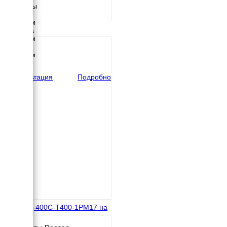
Размеры
Длина
3500 мм
Ширина
1500 мм
Высота
2130 мм
вес
3475 кг
Консультация
Подробно
ТСС АД-400С-Т400-1РМ17 на
раме