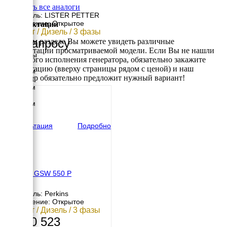
Смотреть все аналоги
Двигатель: LISTER PETTER
Исполнение: Открытое
Комплектации
400 кВт / Дизель / 3 фазы
По запросу
В данном разделе Вы можете увидеть различные
комплектации просматриваемой модели. Если Вы не нашли
Размеры
требуемого исполнения генератора, обязательно закажите
Длина
консультацию (вверху страницы рядом с ценой) и наш
3700 мм
менеджер обязательно предложит нужный вариант!
Ширина
1400 мм
Высота
1875 мм
вес
3212 кг
Консультация
Подробно
Pramac GSW 550 P
Двигатель: Perkins
Исполнение: Открытое
411 кВт / Дизель / 3 фазы
5 500 523