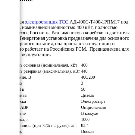
Дизельная
электростанция ТСС
АД-400С-Т400-1РПМ17 под
капотом, номинальной мощностью 400 кВт, полностью
собирается в России на базе именитого корейского двигателя
Doosan
. Генератоная установка предназначена для основного
или резервного питания, она проста в эксплуатации и
прекрасно работает на Российских ГСМ. Предназначена для
уличной эксплуатации.
Мощность основная (номинальная), кВт
400
Мощность резервная (максимальная), кВт
440
Напряжение, В
400/230
Число фаз
3
Частота, Гц
50
Вид топлива
Дизель
Тип запуска
Электростарт
Наличие АВР
Опционально
Исполнение
В кожухе
Объём бака, л
1000
Расход топлива (при 75% нагрузке), л/ч
83.4
Двигатель
Doosan