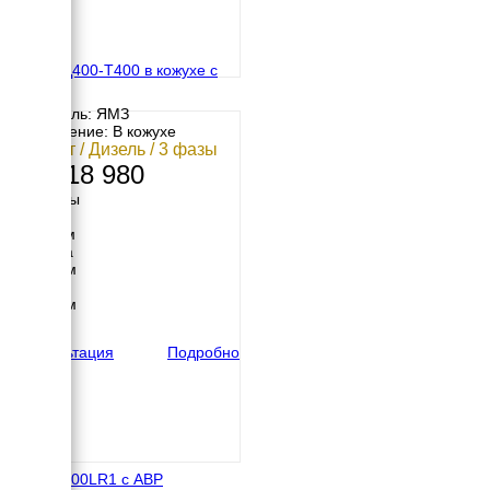
ЯМЗ АД400-Т400 в кожухе с
АВР
Двигатель: ЯМЗ
Исполнение: В кожухе
400 кВт / Дизель / 3 фазы
13 618 980
Размеры
Длина
3115 мм
Ширина
1230 мм
Высота
1366 мм
вес
4620 кг
Консультация
Подробно
EDM L500LR1 с АВР