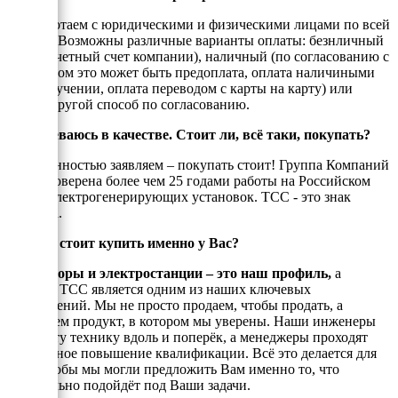
Мы работаем с юридическими и физическими лицами по всей
России. Возможны различные варианты оплаты: безнличный
(на рассчетный счет компании), наличный (по согласованию с
енеджером это может быть предоплата, оплата наличиными
при получении, оплата переводом с карты на карту) или
любой другой способ по согласованию.
Я сомневаюсь в качестве. Стоит ли, всё таки, покупать?
С уверенностью заявляем – покупать стоит! Группа Компаний
ТСС проверена более чем 25 годами работы на Российском
рынке электрогенерирующих установок. ТСС - это знак
качества.
Почему стоит купить именно у Вас?
Генераторы и электростанции – это наш профиль,
а
техника ТСС является одним из наших ключевых
направлений. Мы не просто продаем, чтобы продать, а
реализуем продукт, в котором мы уверены. Наши инженеры
знают эту технику вдоль и поперёк, а менеджеры проходят
постоянное повышение квалификации. Всё это делается для
того, чтобы мы могли предложить Вам именно то, что
оптимально подойдёт под Ваши задачи.