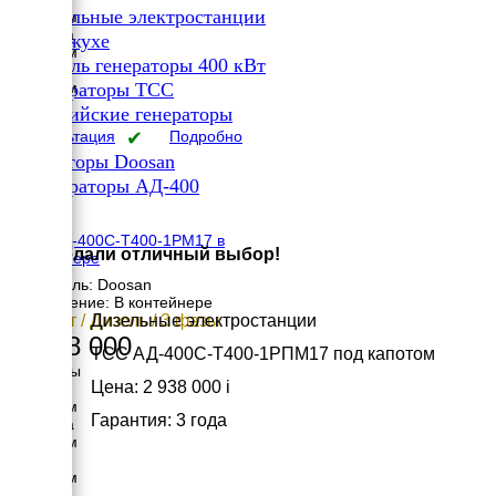
✔
Дизельные электростанции
5150 мм
Ширина
✔
В кожухе
1630 мм
✔
Дизель генераторы 400 кВт
Высота
✔
2700 мм
Генераторы ТСС
вес
✔
Российские генераторы
5555 кг
Консультация
✔
Подробно
Генераторы Doosan
✔
Генераторы АД-400
×
ТСС АД-400С-Т400-1РМ17 в
Вы сделали отличный выбор!
контейнере
Двигатель: Doosan
Исполнение: В контейнере
400 кВт / Дизель / 3 фазы
Дизельные электростанции
3 348 000
ТСС АД-400С-Т400-1РПМ17 под капотом
Размеры
Цена: 2 938 000
i
Длина
6000 мм
Гарантия: 3 года
Ширина
2350 мм
Высота
2900 мм
вес