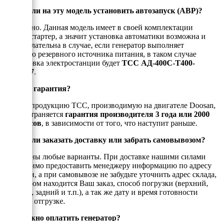
Можно ли на эту модель установить автозапуск (АВР)?
Да, можно. Данная модель имеет в своей комплектации
электростартер, а значит установка автоматики возможна и
даже желательна в случае, если генератор выполняет
функцию резервного источника питания, в таком случае
маркировка электростанции будет
ТСС АД-400С-Т400-
2РПМ17
.
Есть ли гарантия?
На всю продукцию ТСС, производимую на двигателе Doosan,
распространяется
гарантия производителя 3 года или 2000
моточасов
, в зависимости от того, что наступит раньше.
Можно ли заказать доставку или забрать самовывозом?
Возможны любые варианты. При доставке нашими силами
необходимо предоставить менеджеру информацию по адресу
доставки, а при самовывозе не забудьте уточнить адрес склада,
на котором находится Ваш заказ, способ погрузки (верхний,
боковой, задний и т.п.), а так же дату и время готовности
товара к отгрузке.
Как можно оплатить генератор?