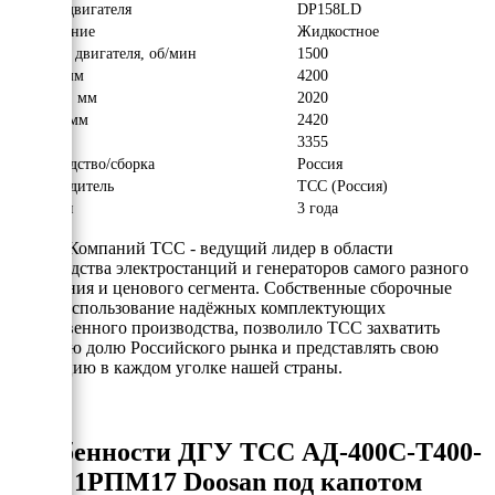
Модель двигателя
DP158LD
Охлаждение
Жидкостное
Обороты двигателя, об/мин
1500
Длина, мм
4200
Ширина, мм
2020
Высота, мм
2420
Вес, кг
3355
Производство/сборка
Россия
Производитель
ТСС (Россия)
Гарантия
3 года
Группа Компаний ТСС - ведущий лидер в области
производства электростанций и генераторов самого разного
назначения и ценового сегмента. Собственные сборочные
цеха и использование надёжных комплектующих
отечественного производства, позволило ТСС захватить
заметную долю Российского рынка и представлять свою
продукцию в каждом уголке нашей страны.
Особенности ДГУ ТСС АД-400С-Т400-
1РПМ17 Doosan под капотом