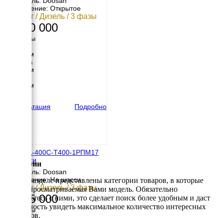
Двигатель: Doosan
Исполнение: Открытое
400 кВт / Дизель / 3 фазы
2 800 000
Размеры
Длина
3550 мм
Ширина
1485 мм
Высота
1955 мм
вес
2829 кг
Консультация
Подробно
ТСС ЭД-400С-Т400-1РПМ17
на шасси
Категории
Двигатель: Doosan
Исполнение: На шасси
В этом разделе представлены категории товаров, в которые
400 кВт / Дизель / 3 фазы
входит просматриваемая Вами модель. Обязательно
3 505 000
ознакомьтесь с ними, это сделает поиск более удобным и даст
возможность увидеть максимальное количество интересных
Размеры
вариантов.
Длина