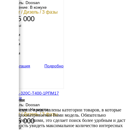
Двигатель: Doosan
Исполнение: В кожухе
320 кВт / Дизель / 3 фазы
2 495 000
Размеры
Длина
3400 мм
Ширина
1550 мм
Высота
2050 мм
вес
2836 кг
Консультация
Подробно
ТСС ЭД-320С-Т400-1РПМ17
на шасси
Категории
Двигатель: Doosan
Исполнение: На шасси
В этом разделе представлены категории товаров, в которые
320 кВт / Дизель / 3 фазы
входит просматриваемая Вами модель. Обязательно
2 495 000
ознакомьтесь с ними, это сделает поиск более удобным и даст
возможность увидеть максимальное количество интересных
Размеры