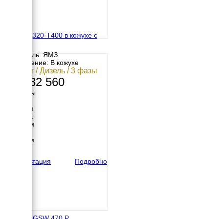
ЯМЗ АД320-Т400 в кожухе с
АВР
Двигатель: ЯМЗ
Исполнение: В кожухе
320 кВт / Дизель / 3 фазы
13 132 560
Размеры
Длина
3115 мм
Ширина
1230 мм
Высота
1366 мм
вес
1570 кг
Консультация
Подробно
Pramac GSW 470 P