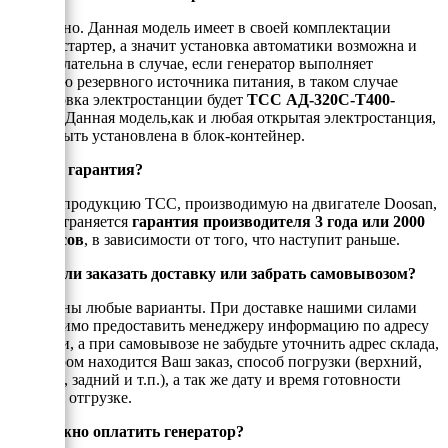
Да, можно. Данная модель имеет в своей комплектации
электростартер, а значит установка автоматики возможна и
даже желательна в случае, если генератор выполняет
функцию резервного источника питания, в таком случае
маркировка электростанции будет
ТСС АД-320С-Т400-
2РМ17
. Данная модель,как и любая открытая электростанция,
может быть установлена в блок-контейнер.
Есть ли гарантия?
На всю продукцию ТСС, производимую на двигателе Doosan,
распространяется
гарантия производителя 3 года или 2000
моточасов
, в зависимости от того, что наступит раньше.
Можно ли заказать доставку или забрать самовывозом?
Возможны любые варианты. При доставке нашими силами
необходимо предоставить менеджеру информацию по адресу
доставки, а при самовывозе не забудьте уточнить адрес склада,
на котором находится Ваш заказ, способ погрузки (верхний,
боковой, задний и т.п.), а так же дату и время готовности
товара к отгрузке.
Как можно оплатить генератор?