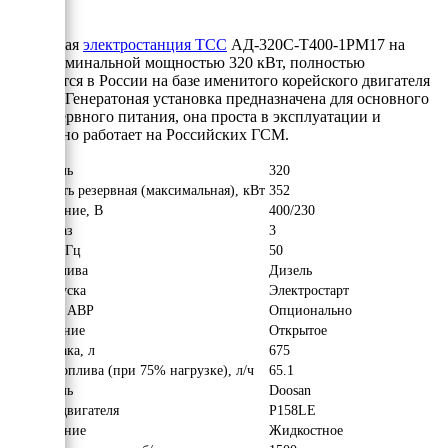
Дизельная
электростанция ТСС
АД-320С-Т400-1РМ17 на
раме, номинальной мощностью 320 кВт, полностью
собирается в России на базе именитого корейского двигателя
Doosan
. Генератоная установка предназначена для основного
или резервного питания, она проста в эксплуатации и
прекрасно работает на Российских ГСМ.
Двигатель
320
Мощность резервная (максимальная), кВт
352
Напряжение, В
400/230
Число фаз
3
Частота, Гц
50
Вид топлива
Дизель
Тип запуска
Электростарт
Наличие АВР
Опционально
Исполнение
Открытое
Объём бака, л
675
Расход топлива (при 75% нагрузке), л/ч
65.1
Двигатель
Doosan
Модель двигателя
P158LE
Охлаждение
Жидкостное