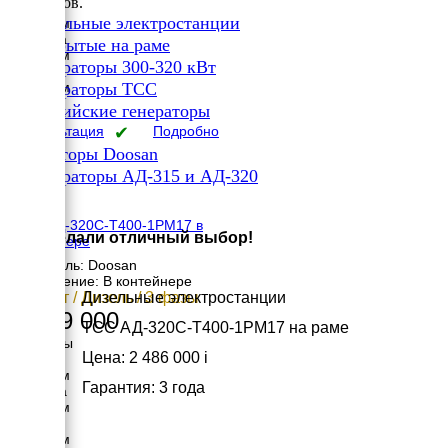
вариантов.
Длина
✔
Дизельные электростанции
5150 мм
Ширина
✔
Открытые на раме
1630 мм
✔
Генераторы 300-320 кВт
Высота
✔
2700 мм
Генераторы ТСС
вес
✔
Российские генераторы
5086 кг
Консультация
✔
Подробно
Генераторы Doosan
✔
Генераторы АД-315 и АД-320
×
ТСС АД-320С-Т400-1РМ17 в
Вы сделали отличный выбор!
контейнере
Двигатель: Doosan
Исполнение: В контейнере
320 кВт / Дизель / 3 фазы
Дизельные электростанции
2 959 000
ТСС АД-320С-Т400-1РМ17 на раме
Размеры
Цена: 2 486 000
i
Длина
5000 мм
Гарантия: 3 года
Ширина
2300 мм
Высота
2500 мм