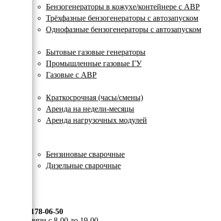
с
Бензогенераторы в кожухе/контейнере с АВР
автозапуском
Трёхфазные бензогенераторы с автозапуском
Однофазные бензогенераторы с автозапуском
Газовые генераторы
Бытовые газовые генераторы
Промышленные газовые ГУ
Газовые с АВР
Аренда генераторов
Краткосрочная (часы/смены)
Аренда на недели-месяцы
Аренда нагрузочных модулей
Электростанции бу
Сварочные генераторы
Бензиновые сварочные
Дизельные сварочные
ОПЛАТА И ДОСТАВКА
КОНТАКТЫ
8 (495) 178-06-50
Мы на связи с 8-00 до 19-00