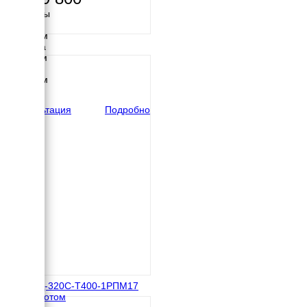
Размеры
Длина
2800 мм
Ширина
1120 мм
Высота
1800 мм
вес
2200 кг
Консультация
Подробно
ТСС АД-320С-Т400-1РПМ17
под капотом