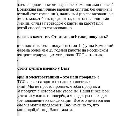
Мы работаем с юридическими и физическими лицами по всей
России. Возможны различные варианты оплаты: безнличный
(на рассчетный счет компании), наличный (по согласованию с
енеджером это может быть предоплата, оплата наличиными
при получении, оплата переводом с карты на карту) или
любой другой способ по согласованию.
Я сомневаюсь в качестве. Стоит ли, всё таки, покупать?
С уверенностью заявляем – покупать стоит! Группа Компаний
ТСС проверена более чем 25 годами работы на Российском
рынке электрогенерирующих установок. ТСС - это знак
качества.
Почему стоит купить именно у Вас?
Генераторы и электростанции – это наш профиль,
а
техника ТСС является одним из наших ключевых
направлений. Мы не просто продаем, чтобы продать, а
реализуем продукт, в котором мы уверены. Наши инженеры
знают эту технику вдоль и поперёк, а менеджеры проходят
постоянное повышение квалификации. Всё это делается для
того, чтобы мы могли предложить Вам именно то, что
оптимально подойдёт под Ваши задачи.