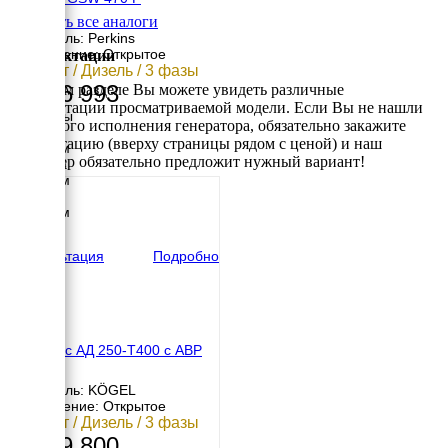
Смотреть все аналоги
Двигатель: Perkins
Исполнение: Открытое
Комплектации
330 кВт / Дизель / 3 фазы
4 646 993
В данном разделе Вы можете увидеть различные
комплектации просматриваемой модели. Если Вы не нашли
Размеры
требуемого исполнения генератора, обязательно закажите
Длина
консультацию (вверху страницы рядом с ценой) и наш
3500 мм
менеджер обязательно предложит нужный вариант!
Ширина
1500 мм
Высота
2130 мм
вес
2900 кг
Консультация
Подробно
Амперос АД 250-Т400 с АВР
Двигатель: KÖGEL
Исполнение: Открытое
250 кВт / Дизель / 3 фазы
1 829 800