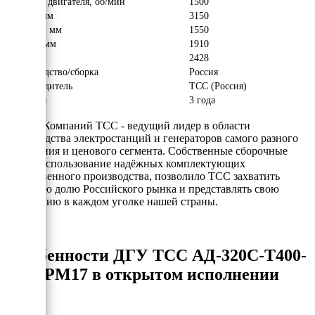
Обороты двигателя, об/мин
1500
Длина, мм
3150
Ширина, мм
1550
Высота, мм
1910
Вес, кг
2428
Производство/сборка
Россия
Производитель
ТСС (Россия)
Гарантия
3 года
Группа Компаний ТСС - ведущий лидер в области
производства электростанций и генераторов самого разного
назначения и ценового сегмента. Собственные сборочные
цеха и использование надёжных комплектующих
отечественного производства, позволило ТСС захватить
заметную долю Российского рынка и представлять свою
продукцию в каждом уголке нашей страны.
Особенности ДГУ ТСС АД-320С-Т400-
1РМ17 в открытом исполнении