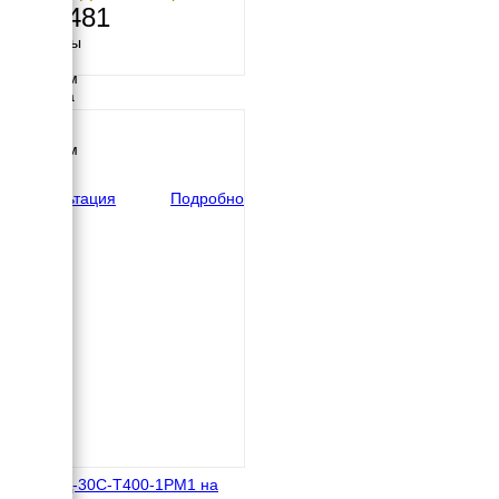
928 481
Размеры
Длина
2150 мм
Ширина
970 мм
Высота
1540 мм
вес
1125 кг
Консультация
Подробно
ТСС АД-30С-Т400-1РМ1 на