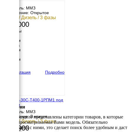
раме
Двигатель: ММЗ
Исполнение: Открытое
30 кВт / Дизель / 3 фазы
818 000
Размеры
Длина
2000 мм
Ширина
1060 мм
Высота
1670 мм
вес
1022 кг
Консультация
Подробно
ТСС АД-30С-Т400-1РПМ1 под
капотом
Категории
Двигатель: ММЗ
Исполнение: В кожухе
В этом разделе представлены категории товаров, в которые
30 кВт / Дизель / 3 фазы
входит просматриваемая Вами модель. Обязательно
923 900
ознакомьтесь с ними, это сделает поиск более удобным и даст