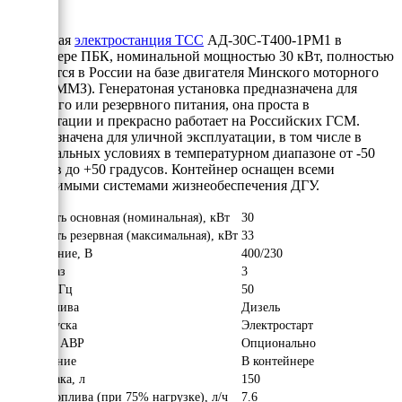
Дизельная
электростанция ТСС
АД-30С-Т400-1РМ1 в
контейнере ПБК, номинальной мощностью 30 кВт, полностью
собирается в России на базе двигателя Минского моторного
завода (ММЗ). Генератоная установка предназначена для
основного или резервного питания, она проста в
эксплуатации и прекрасно работает на Российских ГСМ.
Предназначена для уличной эксплуатации, в том числе в
экстремальных условиях в температурном диапазоне от -50
градусов до +50 градусов. Контейнер оснащен всеми
необходимыми системами жизнеобеспечения ДГУ.
Мощность основная (номинальная), кВт
30
Мощность резервная (максимальная), кВт
33
Напряжение, В
400/230
Число фаз
3
Частота, Гц
50
Вид топлива
Дизель
Тип запуска
Электростарт
Наличие АВР
Опционально
Исполнение
В контейнере
Объём бака, л
150
Расход топлива (при 75% нагрузке), л/ч
7.6