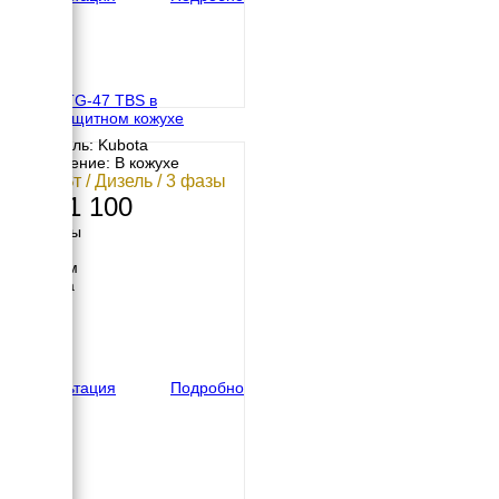
TOYO TG-47 TBS в
шумозащитном кожухе
Двигатель: Kubota
Исполнение: В кожухе
28.5 кВт / Дизель / 3 фазы
2 591 100
Размеры
Длина
2100 мм
Ширина
800 мм
Высота
980 мм
вес
900 кг
Консультация
Подробно