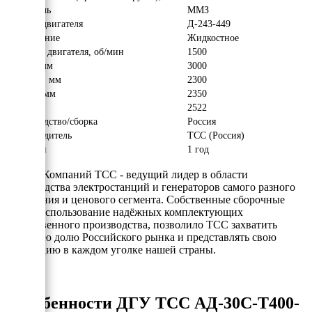
Двигатель
ММЗ
Модель двигателя
Д-243-449
Охлаждение
Жидкостное
Обороты двигателя, об/мин
1500
Длина, мм
3000
Ширина, мм
2300
Высота, мм
2350
Вес, кг
2522
Производство/сборка
Россия
Производитель
ТСС (Россия)
Гарантия
1 год
Группа Компаний ТСС - ведущий лидер в области
производства электростанций и генераторов самого разного
назначения и ценового сегмента. Собственные сборочные
цеха и использование надёжных комплектующих
отечественного производства, позволило ТСС захватить
заметную долю Российского рынка и представлять свою
продукцию в каждом уголке нашей страны.
Особенности ДГУ ТСС АД-30С-Т400-