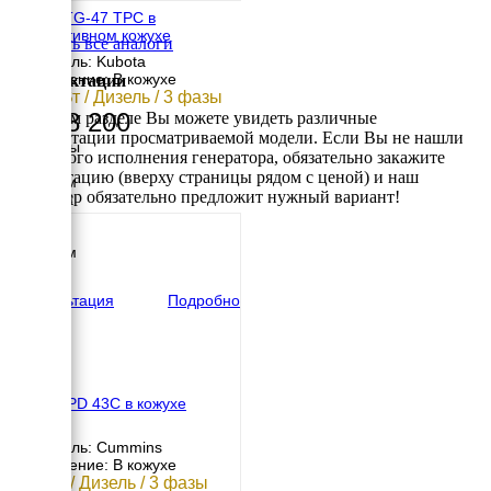
TOYO TG-47 TPC в
декоративном кожухе
Смотреть все аналоги
Двигатель: Kubota
Исполнение: В кожухе
Комплектации
28.5 кВт / Дизель / 3 фазы
2 068 200
В данном разделе Вы можете увидеть различные
комплектации просматриваемой модели. Если Вы не нашли
Размеры
требуемого исполнения генератора, обязательно закажите
Длина
консультацию (вверху страницы рядом с ценой) и наш
1650 мм
менеджер обязательно предложит нужный вариант!
Ширина
730 мм
Высота
1000 мм
вес
740 кг
Консультация
Подробно
AKSA APD 43C в кожухе
Двигатель: Cummins
Исполнение: В кожухе
31 кВт / Дизель / 3 фазы