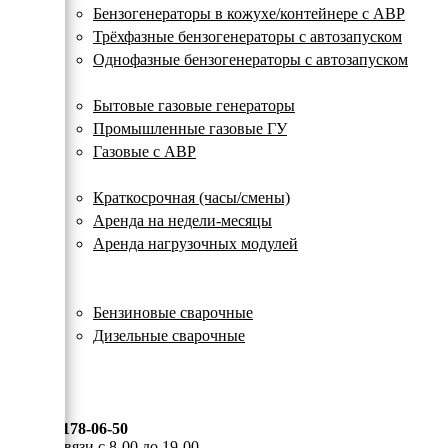
с
Бензогенераторы в кожухе/контейнере с АВР
автозапуском
Трёхфазные бензогенераторы с автозапуском
Однофазные бензогенераторы с автозапуском
Газовые генераторы
Бытовые газовые генераторы
Промышленные газовые ГУ
Газовые с АВР
Аренда генераторов
Краткосрочная (часы/смены)
Аренда на недели-месяцы
Аренда нагрузочных модулей
Электростанции бу
Сварочные генераторы
Бензиновые сварочные
Дизельные сварочные
ОПЛАТА И ДОСТАВКА
КОНТАКТЫ
8 (495) 178-06-50
Мы на связи с 8-00 до 19-00