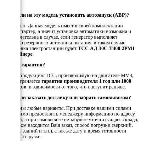
Можно ли на эту модель установить автозапуск (АВР)?
Да, можно. Данная модель имеет в своей комплектации
электростартер, а значит установка автоматики возможна и
даже желательна в случае, если генератор выполняет
функцию резервного источника питания, в таком случае
маркировка электростанции будет
ТСС АД-30С-Т400-2РМ1
в контейнере
.
Есть ли гарантия?
На всю продукцию ТСС, производимую на двигателе ММЗ,
распространяется
гарантия производителя 1 год или 1000
моточасов
, в зависимости от того, что наступит раньше.
Можно ли заказать доставку или забрать самовывозом?
Возможны любые варианты. При доставке нашими силами
необходимо предоставить менеджеру информацию по адресу
доставки, а при самовывозе не забудьте уточнить адрес склада,
на котором находится Ваш заказ, способ погрузки (верхний,
боковой, задний и т.п.), а так же дату и время готовности
товара к отгрузке.