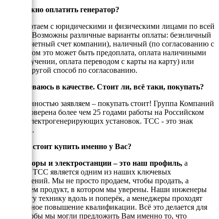
Как можно оплатить генератор?
Мы работаем с юридическими и физическими лицами по всей
России. Возможны различные варианты оплаты: безнличный
(на рассчетный счет компании), наличный (по согласованию с
енеджером это может быть предоплата, оплата наличиными
при получении, оплата переводом с карты на карту) или
любой другой способ по согласованию.
Я сомневаюсь в качестве. Стоит ли, всё таки, покупать?
С уверенностью заявляем – покупать стоит! Группа Компаний
ТСС проверена более чем 25 годами работы на Российском
рынке электрогенерирующих установок. ТСС - это знак
качества.
Почему стоит купить именно у Вас?
Генераторы и электростанции – это наш профиль,
а
техника ТСС является одним из наших ключевых
направлений. Мы не просто продаем, чтобы продать, а
реализуем продукт, в котором мы уверены. Наши инженеры
знают эту технику вдоль и поперёк, а менеджеры проходят
постоянное повышение квалификации. Всё это делается для
того, чтобы мы могли предложить Вам именно то, что