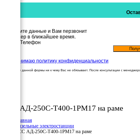
Остав
Заполните данные и Вам перзвонит
менеджер в ближайшее время.
Имя
Телефон
Принимаю политику конфиденциальности
Заполнение данной формы ни к чему Вас не обязывает. После консультации с менеджер
×
Товары
ТСС АД-250С-Т400-1РМ17 на раме
Главная
Дизельные электростанции
ТСС АД-250С-Т400-1РМ17 на раме