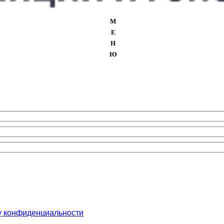
М
Е
Н
Ю
у конфиденциальности