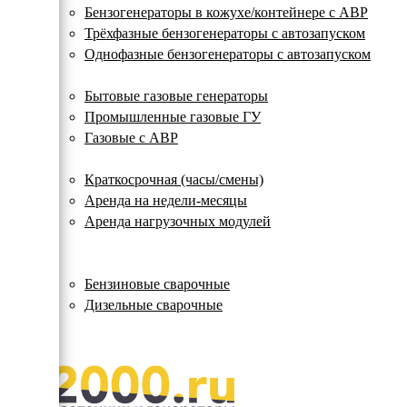
с
Бензогенераторы в кожухе/контейнере с АВР
автозапуском
Трёхфазные бензогенераторы с автозапуском
Однофазные бензогенераторы с автозапуском
Газовые генераторы
Бытовые газовые генераторы
Промышленные газовые ГУ
Газовые с АВР
Аренда генераторов
Краткосрочная (часы/смены)
Аренда на недели-месяцы
Аренда нагрузочных модулей
Электростанции бу
Сварочные генераторы
Бензиновые сварочные
Дизельные сварочные
ОПЛАТА И ДОСТАВКА
КОНТАКТЫ