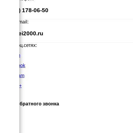
8 (495) 178-06-50
Наш E-mail:
info@ei2000.ru
Мы в соц.сетях:
VK.com
FaceBook
Instagram
Google+
×
Заказ обратного звонка