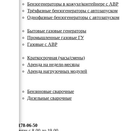
с
Бензогенераторы в кожухе/контейнере с АВР
автозапуском
Трёхфазные бензогенераторы с автозапуском
Однофазные бензогенераторы с автозапуском
Газовые генераторы
Бытовые газовые генераторы
Промышленные газовые ГУ
Газовые с АВР
Аренда генераторов
Краткосрочная (часы/смены)
Аренда на недели-месяцы
Аренда нагрузочных модулей
Электростанции бу
Сварочные генераторы
Бензиновые сварочные
Дизельные сварочные
ОПЛАТА И ДОСТАВКА
КОНТАКТЫ
8 (495) 178-06-50
Мы на связи с 8-00 до 19-00