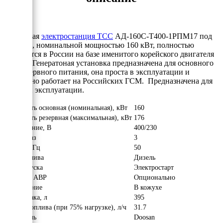
Дизельная
электростанция ТСС
АД-160С-Т400-1РПМ17 под
капотом, номинальной мощностью 160 кВт, полностью
собирается в России на базе именитого корейского двигателя
Doosan
. Генератоная установка предназначена для основного
или резервного питания, она проста в эксплуатации и
прекрасно работает на Российских ГСМ. Предназначена для
уличной эксплуатации.
Мощность основная (номинальная), кВт
160
Мощность резервная (максимальная), кВт
176
Напряжение, В
400/230
Число фаз
3
Частота, Гц
50
Вид топлива
Дизель
Тип запуска
Электростарт
Наличие АВР
Опционально
Исполнение
В кожухе
Объём бака, л
395
Расход топлива (при 75% нагрузке), л/ч
31.7
Двигатель
Doosan