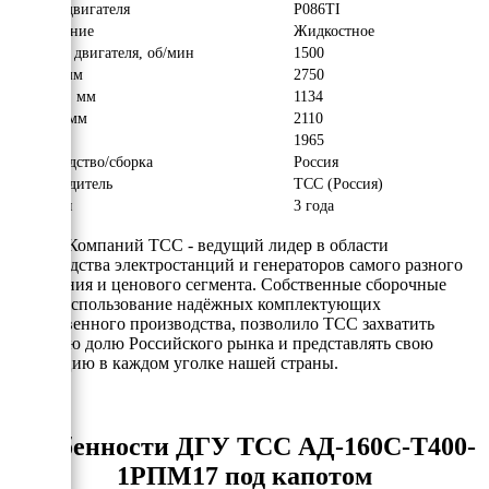
Модель двигателя
P086TI
Охлаждение
Жидкостное
Обороты двигателя, об/мин
1500
Длина, мм
2750
Ширина, мм
1134
Высота, мм
2110
Вес, кг
1965
Производство/сборка
Россия
Производитель
ТСС (Россия)
Гарантия
3 года
Группа Компаний ТСС - ведущий лидер в области
производства электростанций и генераторов самого разного
назначения и ценового сегмента. Собственные сборочные
цеха и использование надёжных комплектующих
отечественного производства, позволило ТСС захватить
заметную долю Российского рынка и представлять свою
продукцию в каждом уголке нашей страны.
Особенности ДГУ ТСС АД-160С-Т400-
1РПМ17 под капотом