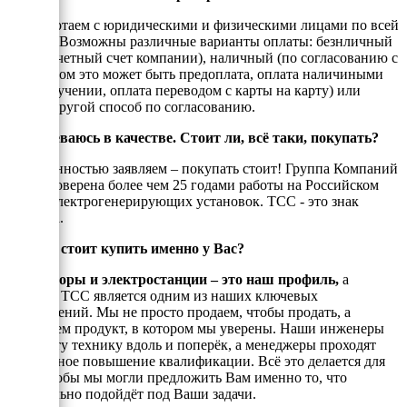
Мы работаем с юридическими и физическими лицами по всей
России. Возможны различные варианты оплаты: безнличный
(на рассчетный счет компании), наличный (по согласованию с
енеджером это может быть предоплата, оплата наличиными
при получении, оплата переводом с карты на карту) или
любой другой способ по согласованию.
Я сомневаюсь в качестве. Стоит ли, всё таки, покупать?
С уверенностью заявляем – покупать стоит! Группа Компаний
ТСС проверена более чем 25 годами работы на Российском
рынке электрогенерирующих установок. ТСС - это знак
качества.
Почему стоит купить именно у Вас?
Генераторы и электростанции – это наш профиль,
а
техника ТСС является одним из наших ключевых
направлений. Мы не просто продаем, чтобы продать, а
реализуем продукт, в котором мы уверены. Наши инженеры
знают эту технику вдоль и поперёк, а менеджеры проходят
постоянное повышение квалификации. Всё это делается для
того, чтобы мы могли предложить Вам именно то, что
оптимально подойдёт под Ваши задачи.