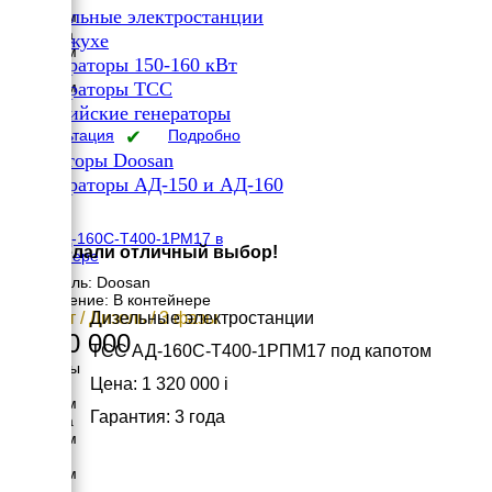
✔
Дизельные электростанции
4475 мм
Ширина
✔
В кожухе
1630 мм
✔
Генераторы 150-160 кВт
Высота
✔
2760 мм
Генераторы ТСС
вес
✔
Российские генераторы
2395 кг
Консультация
✔
Подробно
Генераторы Doosan
✔
Генераторы АД-150 и АД-160
×
ТСС АД-160С-Т400-1РМ17 в
Вы сделали отличный выбор!
контейнере
Двигатель: Doosan
Исполнение: В контейнере
160 кВт / Дизель / 3 фазы
Дизельные электростанции
1 640 000
ТСС АД-160С-Т400-1РПМ17 под капотом
Размеры
Цена: 1 320 000
i
Длина
4000 мм
Гарантия: 3 года
Ширина
2300 мм
Высота
2500 мм
вес