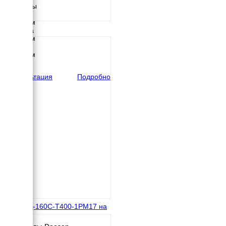
Размеры
Длина
4000 мм
Ширина
2300 мм
Высота
2500 мм
вес
3704 кг
Консультация
Подробно
ТСС АД-160С-Т400-1РМ17 на
раме