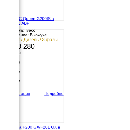
GENMAC Queen G200IS в
кожухе с АВР
Двигатель: Iveco
Исполнение: В кожухе
160 кВт / Дизель / 3 фазы
5 760 280
Размеры
Длина
3150 мм
Ширина
1056 мм
Высота
1900 мм
вес
2000 кг
Консультация
Подробно
Onis Visa F200 GX/F201 GX в