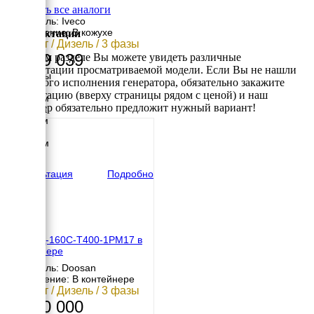
кожухе
Смотреть все аналоги
Двигатель: Iveco
Исполнение: В кожухе
Комплектации
160 кВт / Дизель / 3 фазы
2 589 039
В данном разделе Вы можете увидеть различные
комплектации просматриваемой модели. Если Вы не нашли
Размеры
требуемого исполнения генератора, обязательно закажите
Длина
консультацию (вверху страницы рядом с ценой) и наш
3230 мм
менеджер обязательно предложит нужный вариант!
Ширина
1140 мм
Высота
2232 мм
вес
2360 кг
Консультация
Подробно
ТСС АД-160С-Т400-1РМ17 в
контейнере
Двигатель: Doosan
Исполнение: В контейнере
160 кВт / Дизель / 3 фазы
1 640 000