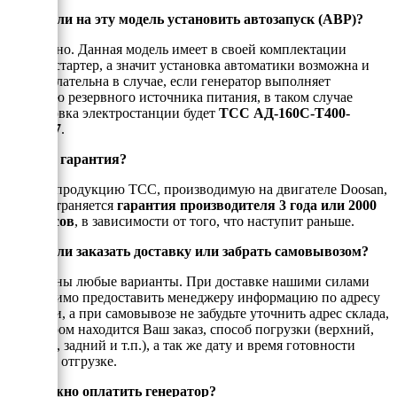
Можно ли на эту модель установить автозапуск (АВР)?
Да, можно. Данная модель имеет в своей комплектации
электростартер, а значит установка автоматики возможна и
даже желательна в случае, если генератор выполняет
функцию резервного источника питания, в таком случае
маркировка электростанции будет
ТСС АД-160С-Т400-
2РПМ17
.
Есть ли гарантия?
На всю продукцию ТСС, производимую на двигателе Doosan,
распространяется
гарантия производителя 3 года или 2000
моточасов
, в зависимости от того, что наступит раньше.
Можно ли заказать доставку или забрать самовывозом?
Возможны любые варианты. При доставке нашими силами
необходимо предоставить менеджеру информацию по адресу
доставки, а при самовывозе не забудьте уточнить адрес склада,
на котором находится Ваш заказ, способ погрузки (верхний,
боковой, задний и т.п.), а так же дату и время готовности
товара к отгрузке.
Как можно оплатить генератор?