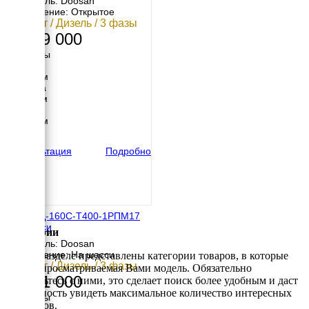
Двигатель: Doosan
Исполнение: Открытое
160 кВт / Дизель / 3 фазы
1 249 000
Размеры
Длина
2750 мм
Ширина
1135 мм
Высота
1860 мм
вес
1704 кг
Консультация
Подробно
ТСС ЭД-160С-Т400-1РПМ17
на шасси
Категории
Двигатель: Doosan
Исполнение: На шасси
В этом разделе представлены категории товаров, в которые
160 кВт / Дизель / 3 фазы
входит просматриваемая Вами модель. Обязательно
1 581 000
ознакомьтесь с ними, это сделает поиск более удобным и даст
возможность увидеть максимальное количество интересных
Размеры
вариантов.
Длина