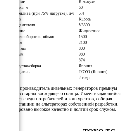
Исполнение
В кожухе
Объём бака, л
60
Расход топлива (при 75% нагрузке), л/ч
5.4
Двигатель
Kubota
Модель двигателя
V3300
Охлаждение
Жидкостное
Количество оборотов, об/мин
1500
Длина, мм
2100
Ширина, мм
800
Высота, мм
980
Вес, кг
874
Производство/сборка
Япония
Производитель
TOYO (Япония)
Гарантия
2 года
TOYO
- производитель дизельных генераторов премиум
класса из старны восходящего солнца. Имеет выдающийся
авторитет среди потребителей и конкурентов, собирая
электростанции на альтераторах собственной разработки.
Гарантировано высокое качество и долгий срок службы.