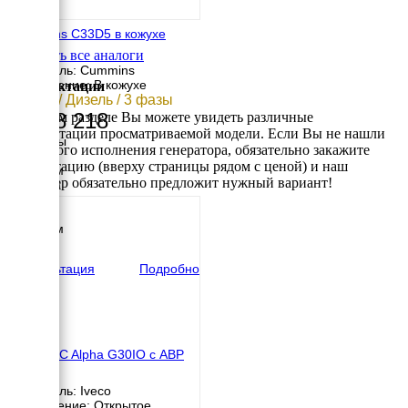
Cummins C33D5 в кожухе
Смотреть все аналоги
Двигатель: Cummins
Исполнение: В кожухе
Комплектации
24 кВт / Дизель / 3 фазы
1 238 218
В данном разделе Вы можете увидеть различные
комплектации просматриваемой модели. Если Вы не нашли
Размеры
требуемого исполнения генератора, обязательно закажите
Длина
консультацию (вверху страницы рядом с ценой) и наш
2242 мм
менеджер обязательно предложит нужный вариант!
Ширина
967 мм
Высота
1513 мм
вес
1070 кг
Консультация
Подробно
GENMAC Alpha G30IO с АВР
Двигатель: Iveco
Исполнение: Открытое