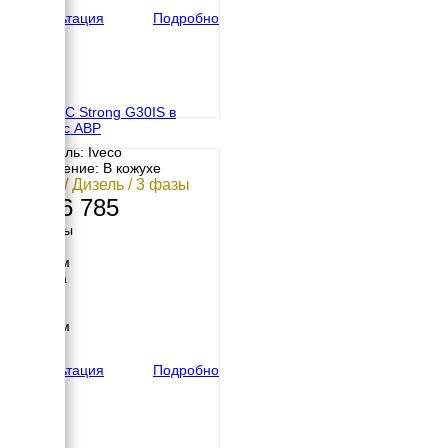
2212 кг
Консультация
Подробно
GENMAC Strong G30IS в
кожухе с АВР
Двигатель: Iveco
Исполнение: В кожухе
24 кВт / Дизель / 3 фазы
2 516 785
Размеры
Длина
2213 мм
Ширина
960 мм
Высота
1258 мм
вес
1076 кг
Консультация
Подробно