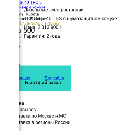
TOYO TG-40 TPC в
декоративном кожухе
Дизельные электростанции
Двигатель: Kubota
TOYO TG-40 TBS в шумозащитном кожухе
Исполнение: В кожухе
24.1 кВт / Дизель / 3 фазы
Цена: 2 313 900
i
1 835 500
Гарантия: 2 года
Размеры
Длина
1650 мм
Ширина
730 мм
Высота
1000 мм
вес
695 кг
Консультация
Подробно
Быстрый заказ
Доставка
Самовывоз
Доставка по Москве и МО
Доставка в регионы России