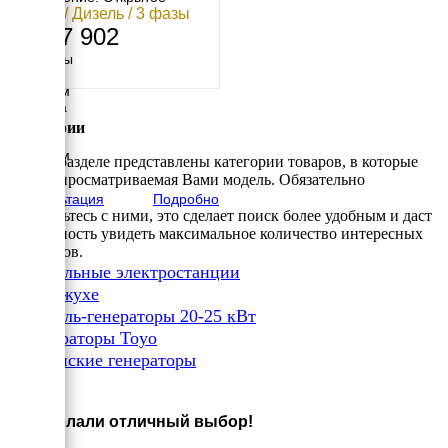
24 кВт / Дизель / 3 фазы
1 607 902
Размеры
Длина
1650 мм
Ширина
700 мм
Категории
Высота
1360 мм
В этом разделе представлены категории товаров, в которые
вес
входит просматриваемая Вами модель. Обязательно
640 кг
Консультация
Подробно
ознакомьтесь с ними, это сделает поиск более удобным и даст
возможность увидеть максимальное количество интересных
вариантов.
✔
Дизельные электростанции
✔
В кожухе
✔
Дизель-генераторы 20-25 кВт
✔
генераторы Toyo
✔
Японские генераторы
×
Вы сделали отличный выбор!