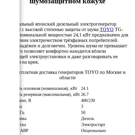
шумозащитном кожухе
Оригинальный японский дизельный электрогенератор
в кожухе с высокой степенью защиты от шума
TOYO
TG-
40 TBS номинальной мощностью 24,1 кВт предназначен для
обеспечения электричеством трёхфазных потребителей.
Крайне надёжен и долговечен. Уровень шума не превышает
63 дБ, что позволяет комфортно находится вблизи
работающей электроустановки и даже разговаривать не
переходя на крик.
Мощность основная (номинальная), кВт
24.1
Мощность резервная (максимальная), кВт
26.7
Напряжение, В
400/230
Число фаз
3
Частота, Гц
50
Вид топлива
Дизель
Тип запуска
Электростарт
Наличие АВР
Опционально