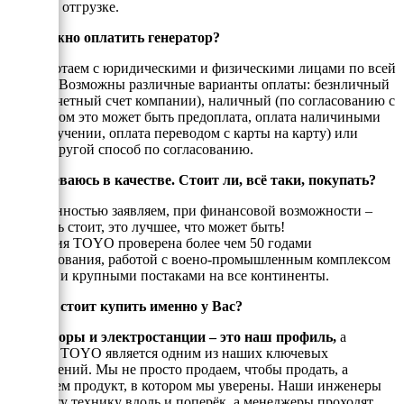
товара к отгрузке.
Как можно оплатить генератор?
Мы работаем с юридическими и физическими лицами по всей
России. Возможны различные варианты оплаты: безнличный
(на рассчетный счет компании), наличный (по согласованию с
енеджером это может быть предоплата, оплата наличиными
при получении, оплата переводом с карты на карту) или
любой другой способ по согласованию.
Я сомневаюсь в качестве. Стоит ли, всё таки, покупать?
С уверенностью заявляем, при финансовой возможности –
покупать стоит, это лучшее, что может быть!
Компания TOYO проверена более чем 50 годами
существования, работой с воено-промышленным комплексом
Японии и крупными постаками на все континенты.
Почему стоит купить именно у Вас?
Генераторы и электростанции – это наш профиль,
а
техника TOYO является одним из наших ключевых
направлений. Мы не просто продаем, чтобы продать, а
реализуем продукт, в котором мы уверены. Наши инженеры
знают эту технику вдоль и поперёк, а менеджеры проходят