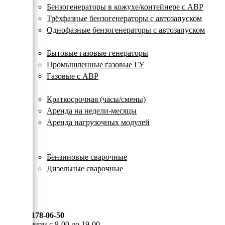
с
Бензогенераторы в кожухе/контейнере с АВР
автозапуском
Трёхфазные бензогенераторы с автозапуском
Однофазные бензогенераторы с автозапуском
Газовые генераторы
Бытовые газовые генераторы
Промышленные газовые ГУ
Газовые с АВР
Аренда генераторов
Краткосрочная (часы/смены)
Аренда на недели-месяцы
Аренда нагрузочных модулей
Электростанции бу
Сварочные генераторы
Бензиновые сварочные
Дизельные сварочные
ОПЛАТА И ДОСТАВКА
КОНТАКТЫ
8 (495) 178-06-50
Мы на связи с 8-00 до 19-00