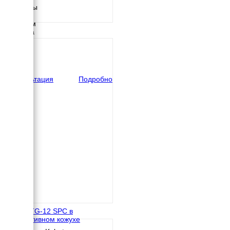
Размеры
Длина
1250 мм
Ширина
680 мм
Высота
840 мм
вес
430 кг
Консультация
Подробно
TOYO TG-12 SPC в
декоративном кожухе