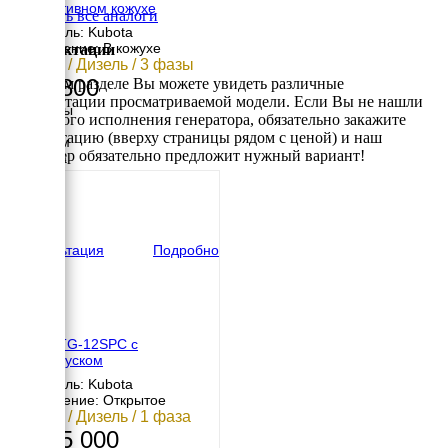
декоративном кожухе
Смотреть все аналоги
Двигатель: Kubota
Исполнение: В кожухе
Комплектации
8.4 кВт / Дизель / 3 фазы
946 800
В данном разделе Вы можете увидеть различные
комплектации просматриваемой модели. Если Вы не нашли
Размеры
требуемого исполнения генератора, обязательно закажите
Длина
консультацию (вверху страницы рядом с ценой) и наш
1000 мм
менеджер обязательно предложит нужный вариант!
Ширина
620 мм
Высота
820 мм
вес
240 кг
Консультация
Подробно
TOYO TG-12SPC с
автозапуском
Двигатель: Kubota
Исполнение: Открытое
8.8 кВт / Дизель / 1 фаза
1 365 000