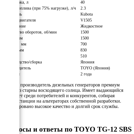
Объём бака, л
40
Расход топлива (при 75% нагрузке), л/ч
2.3
Двигатель
Kubota
Модель двигателя
V1505
Охлаждение
Жидкостное
Количество оборотов, об/мин
1500
Длина, мм
1500
Ширина, мм
700
Высота, мм
830
Вес, кг
510
Производство/сборка
Япония
Производитель
TOYO (Япония)
Гарантия
2 года
TOYO
- производитель дизельных генераторов премиум
класса из старны восходящего солнца. Имеет выдающийся
авторитет среди потребителей и конкурентов, собирая
электростанции на альтераторах собственной разработки.
Гарантировано высокое качество и долгий срок службы.
Вопросы и ответы по TOYO TG-12 SBS