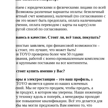
Мы работаем с юридическими и физическими лицами по всей
России. Возможны различные варианты оплаты: безнличный
(на рассчетный счет компании), наличный (по согласованию с
енеджером это может быть предоплата, оплата наличиными
при получении, оплата переводом с карты на карту) или
любой другой способ по согласованию.
Я сомневаюсь в качестве. Стоит ли, всё таки, покупать?
С уверенностью заявляем, при финансовой возможности –
покупать стоит, это лучшее, что может быть!
Компания TOYO проверена более чем 50 годами
существования, работой с воено-промышленным комплексом
Японии и крупными постаками на все континенты.
Почему стоит купить именно у Вас?
Генераторы и электростанции – это наш профиль,
а
техника TOYO является одним из наших ключевых
направлений. Мы не просто продаем, чтобы продать, а
реализуем продукт, в котором мы уверены. Наши инженеры
знают эту технику вдоль и поперёк, а менеджеры проходят
постоянное повышение квалификации. Всё это делается для
того, чтобы мы могли предложить Вам именно то, что