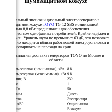
шумозащитном кожухе
Оригинальный японский дизельный электрогенератор в
шумозащитном кожухе
TOYO
TG-12 SBS номинальной
мощностью 8,8 кВт предназначен для обеспечения
электричеством однофазных потребителей. Крайне надёжен и
долговечен. Уровень шума не превышает 63 дБ, что позволяет
комфортно находится вблизи работающей электроустановки и
даже разговаривать не переходя на крик.
Мощность основная (номинальная), кВт
8.8
Мощность резервная (максимальная), кВт
9.8
Напряжение, В
230
Число фаз
1
Частота, Гц
50
Вид топлива
Дизель
Тип запуска
Электростарт
Наличие АВР
Опционально
Исполнение
В кожухе