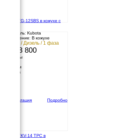
TOYO TG-12SBS в кожухе с
АВР
Двигатель: Kubota
Исполнение: В кожухе
8.8 кВт / Дизель / 1 фаза
1 693 800
Размеры
Длина
1500 мм
Ширина
700 мм
Высота
830 мм
вес
510 кг
Консультация
Подробно
TOYO TKV-14 TPC в