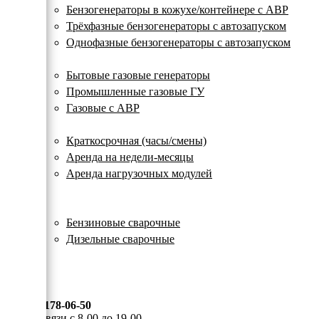
с
Бензогенераторы в кожухе/контейнере с АВР
автозапуском
Трёхфазные бензогенераторы с автозапуском
Однофазные бензогенераторы с автозапуском
Газовые генераторы
Бытовые газовые генераторы
Промышленные газовые ГУ
Газовые с АВР
Аренда генераторов
Краткосрочная (часы/смены)
Аренда на недели-месяцы
Аренда нагрузочных модулей
Электростанции бу
Сварочные генераторы
Бензиновые сварочные
Дизельные сварочные
ОПЛАТА И ДОСТАВКА
КОНТАКТЫ
8 (495) 178-06-50
Мы на связи с 8-00 до 19-00