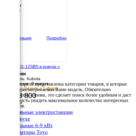
Длина
1250 мм
Ширина
680 мм
Высота
840 мм
вес
430 кг
Консультация
Подробно
TOYO TG-12SBS в кожухе с
АВР
Категории
Двигатель: Kubota
Исполнение: В кожухе
В этом разделе представлены категории товаров, в которые
8.8 кВт / Дизель / 1 фаза
входит просматриваемая Вами модель. Обязательно
1 693 800
ознакомьтесь с ними, это сделает поиск более удобным и даст
возможность увидеть максимальное количество интересных
Размеры
вариантов.
Длина
✔
Дизельные электростанции
1500 мм
Ширина
✔
В кожухе
700 мм
✔
Дизельные 6-9 кВт
Высота
✔
830 мм
генераторы Toyo
вес