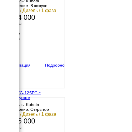
Двигатель: Kubota
Исполнение: В кожухе
8.8 кВт / Дизель / 1 фаза
1 314 000
Размеры
Длина
1250 мм
Ширина
680 мм
Высота
840 мм
вес
430 кг
Консультация
Подробно
TOYO TG-12SPC с
автозапуском
Двигатель: Kubota
Исполнение: Открытое
8.8 кВт / Дизель / 1 фаза
1 365 000
Размеры